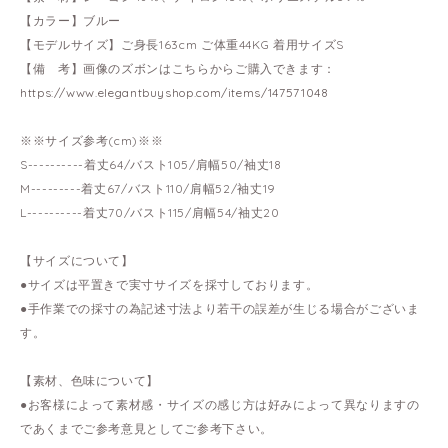
【カラー】ブルー
【モデルサイズ】ご身長163cm ご体重44KG 着用サイズS
【備 考】画像のズボンはこちらからご購入できます：
https://www.elegantbuyshop.com/items/147571048
※※サイズ参考(cm)※※
S----------着丈64/バスト105/肩幅50/袖丈18
M---------着丈67/バスト110/肩幅52/袖丈19
L----------着丈70/バスト115/肩幅54/袖丈20
【サイズについて】
●サイズは平置きで実寸サイズを採寸しております。
●手作業での採寸の為記述寸法より若干の誤差が生じる場合がございま
す。
【素材、色味について】
●お客様によって素材感・サイズの感じ方は好みによって異なりますの
であくまでご参考意見としてご参考下さい。