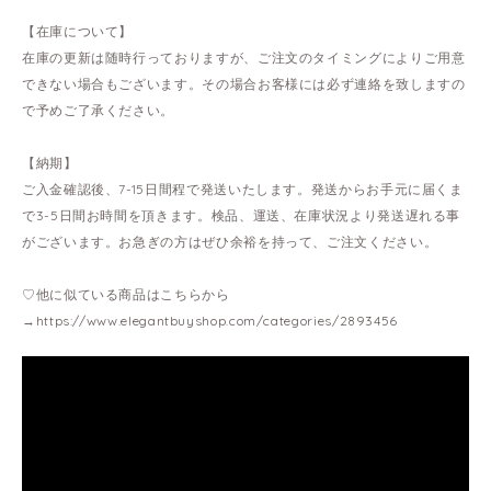
【在庫について】
在庫の更新は随時行っておりますが、ご注文のタイミングによりご用意
できない場合もございます。その場合お客様には必ず連絡を致しますの
で予めご了承ください。
【納期】
ご入金確認後、7-15日間程で発送いたします。発送からお手元に届くま
で3-5日間お時間を頂きます。検品、運送、在庫状況より発送遅れる事
がございます。お急ぎの方はぜひ余裕を持って、ご注文ください。
♡他に似ている商品はこちらから
→
https://www.elegantbuyshop.com/categories/2893456