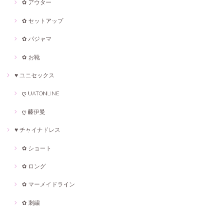
✿ アウター
✿ セットアップ
✿ パジャマ
✿ お靴
♥ ユニセックス
ღ UATONLINE
ღ 藤伊曼
♥ チャイナドレス
✿ ショート
✿ ロング
✿ マーメイドライン
✿ 刺繍