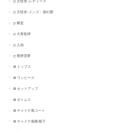
ღ 古怪舍-レディース
ღ 古怪舍-メンズ・遊幻齋
ღ 卿棠
ღ 大青龍肆
ღ 入画
ღ 塵煙雲夢
✿ トップス
✿ ワンピース
✿ セットアップ
✿ ボトムス
✿ チャイナ風コート
✿ チャイナ風靴·靴下