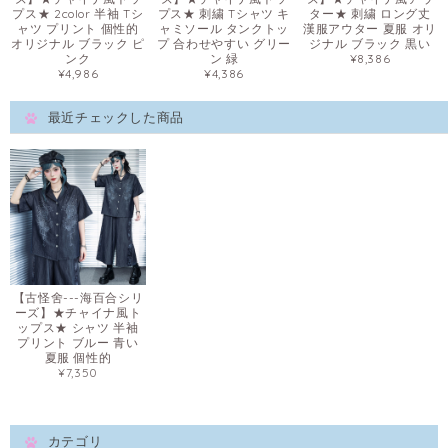
プス★ 2color 半袖 Tシ
プス★ 刺繍 Tシャツ キ
ター★ 刺繍 ロング丈
ャツ プリント 個性的
ャミソール タンクトッ
漢服アウター 夏服 オリ
オリジナル ブラック ピ
プ 合わせやすい グリー
ジナル ブラック 黒い
ンク
ン 緑
¥8,386
¥4,986
¥4,386
最近チェックした商品
【古怪舍---海百合シリ
ーズ】★チャイナ風ト
ップス★ シャツ 半袖
プリント ブルー 青い
夏服 個性的
¥7,350
カテゴリ