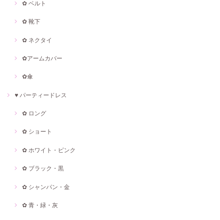
✿ ベルト
✿ 靴下
✿ ネクタイ
✿アームカバー
✿傘
♥ パーティードレス
✿ ロング
✿ ショート
✿ ホワイト・ピンク
✿ ブラック・黒
✿ シャンパン・金
✿ 青・緑・灰