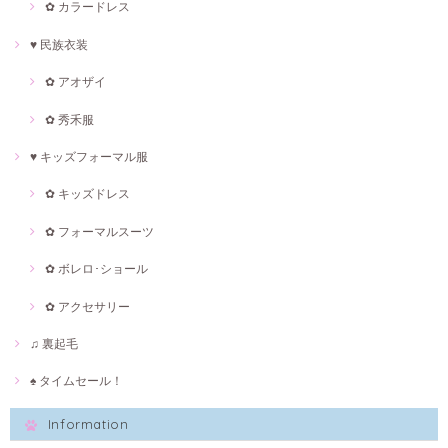
✿ カラードレス
♥ 民族衣装
✿ アオザイ
✿ 秀禾服
♥ キッズフォーマル服
✿ キッズドレス
✿ フォーマルスーツ
✿ ボレロ･ショール
✿ アクセサリー
♫ 裏起毛
♠ タイムセール！
Information