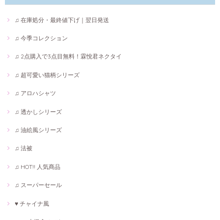
♫ 在庫処分・最終値下げ｜翌日発送
♫ 今季コレクション
♫ 2点購入で3点目無料！霖悅君ネクタイ
♫ 超可愛い猫柄シリーズ
♫ アロハシャツ
♫ 透かしシリーズ
♫ 油絵風シリーズ
♫ 法被
♫ HOT!! 人気商品
♫ スーパーセール
♥ チャイナ風