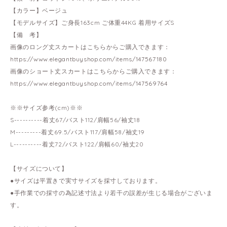
【カラー】ベージュ
【モデルサイズ】ご身長163cm ご体重44KG 着用サイズS
【備 考】
画像のロング丈スカートはこちらからご購入できます：
https://www.elegantbuyshop.com/items/147567180
画像のショート丈スカートはこちらからご購入できます：
https://www.elegantbuyshop.com/items/147569764
※※サイズ参考(cm)※※
S----------着丈67/バスト112/肩幅56/袖丈18
M---------着丈69.5/バスト117/肩幅58/袖丈19
L----------着丈72/バスト122/肩幅60/袖丈20
【サイズについて】
●サイズは平置きで実寸サイズを採寸しております。
●手作業での採寸の為記述寸法より若干の誤差が生じる場合がございま
す。