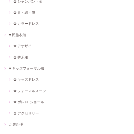
✿ シャンパン・金
✿ 青・緑・灰
✿ カラードレス
♥ 民族衣装
✿ アオザイ
✿ 秀禾服
♥ キッズフォーマル服
✿ キッズドレス
✿ フォーマルスーツ
✿ ボレロ･ショール
✿ アクセサリー
♫ 裏起毛