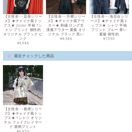
【古怪舍---花骨シリー
【古怪舍---升卿シリー
【古怪舍---海百合シリ
ズ】★チャイナ風トッ
ズ】★チャイナ風アウ
ーズ】★チャイナ風ト
プス★ 2color 半袖 Tシ
ター★ 刺繍 ロング丈
ップス★ シャツ 半袖
ャツ プリント 個性的
漢服アウター 夏服 オリ
プリント ブルー 青い
オリジナル ブラック ピ
ジナル ブラック 黒い
夏服 個性的
ンク
¥8,386
¥7,350
¥4,986
最近チェックした商品
【古怪舍---鹿煙シリー
ズ】★チャイナ風トッ
プス★ Tシャツ オリジ
ナル フェイクレイヤー
ド 鹿柄プリント
¥6,950