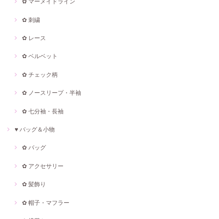
✿ マーメイドライン
✿ 刺繍
✿ レース
✿ ベルベット
✿ チェック柄
✿ ノースリープ・半袖
✿ 七分袖・長袖
♥ バッグ＆小物
✿ バッグ
✿ アクセサリー
✿ 髪飾り
✿ 帽子・マフラー