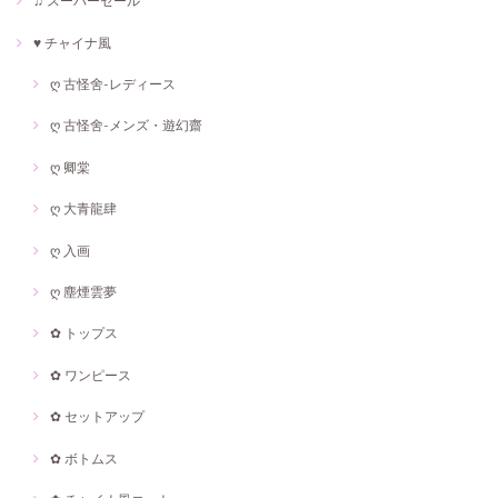
♫ スーパーセール
♥ チャイナ風
ღ 古怪舍-レディース
ღ 古怪舍-メンズ・遊幻齋
ღ 卿棠
ღ 大青龍肆
ღ 入画
ღ 塵煙雲夢
✿ トップス
✿ ワンピース
✿ セットアップ
✿ ボトムス