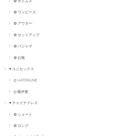
✿ ボトムス
✿ ワンピース
✿ アウター
✿ セットアップ
✿ パジャマ
✿ お靴
♥ ユニセックス
ღ UATONLINE
ღ 藤伊曼
♥ チャイナドレス
✿ ショート
✿ ロング