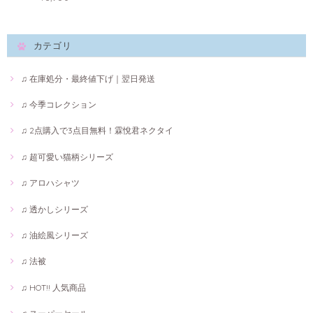
カテゴリ
♫ 在庫処分・最終値下げ｜翌日発送
♫ 今季コレクション
♫ 2点購入で3点目無料！霖悅君ネクタイ
♫ 超可愛い猫柄シリーズ
♫ アロハシャツ
♫ 透かしシリーズ
♫ 油絵風シリーズ
♫ 法被
♫ HOT!! 人気商品