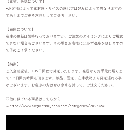
【素材、色味について】
●お客様によって素材感・サイズの感じ方は好みによって異なりますの
であくまでご参考意見としてご参考下さい。
【在庫について】
在庫の更新は随時行っておりますが、ご注文のタイミングによりご用意
できない場合もございます。その場合お客様には必ず連絡を致しますの
で予めご了承ください。
【納期】
ご入金確認後、7-15日間程で発送いたします。発送からお手元に届くま
で3-5日間お時間を頂きます。検品、運送、在庫状況より発送遅れる事
がございます。お急ぎの方はぜひ余裕を持って、ご注文ください。
♡他に似ている商品はこちらから
→
https://www.elegantbuyshop.com/categories/2893456