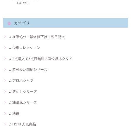
¥4,950
カテゴリ
♫ 在庫処分・最終値下げ｜翌日発送
♫ 今季コレクション
♫ 2点購入で3点目無料！霖悅君ネクタイ
♫ 超可愛い猫柄シリーズ
♫ アロハシャツ
♫ 透かしシリーズ
♫ 油絵風シリーズ
♫ 法被
♫ HOT!! 人気商品