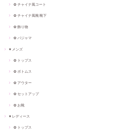
✿ チャイナ風コート
✿ チャイナ風靴·靴下
✿ 飾り物
✿ パジャマ
♥ メンズ
✿ トップス
✿ ボトムス
✿ アウター
✿ セットアップ
✿ お靴
♥ レディース
✿ トップス