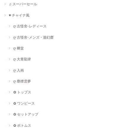
♫ スーパーセール
♥ チャイナ風
ღ 古怪舍-レディース
ღ 古怪舍-メンズ・遊幻齋
ღ 卿棠
ღ 大青龍肆
ღ 入画
ღ 塵煙雲夢
✿ トップス
✿ ワンピース
✿ セットアップ
✿ ボトムス