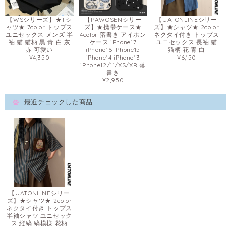
【WSシリーズ】★Tシ
【PAWOSENシリー
【UATONLINEシリー
ャツ★ 7color トップス
ズ】★携帯ケース★
ズ】★シャツ★ 2color
ユニセックス メンズ 半
4color 落書き アイホン
ネクタイ付き トップス
袖 猫 猫柄 黒 青 白 灰
ケース iPhone17
ユニセックス 長袖 猫
赤 可愛い
iPhone16 iPhone15
猫柄 花 青 白
¥4,350
iPhone14 iPhone13
¥6,150
iPhone12/11/XS/XR 落
書き
¥2,950
最近チェックした商品
【UATONLINEシリー
ズ】★シャツ★ 2color
ネクタイ付き トップス
半袖シャツ ユニセック
ス 縦縞 縞模様 花柄