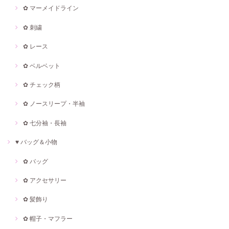
✿ マーメイドライン
✿ 刺繍
✿ レース
✿ ベルベット
✿ チェック柄
✿ ノースリープ・半袖
✿ 七分袖・長袖
♥ バッグ＆小物
✿ バッグ
✿ アクセサリー
✿ 髪飾り
✿ 帽子・マフラー