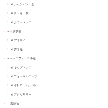
✿ シャンパン・金
✿ 青・緑・灰
✿ カラードレス
♥ 民族衣装
✿ アオザイ
✿ 秀禾服
♥ キッズフォーマル服
✿ キッズドレス
✿ フォーマルスーツ
✿ ボレロ･ショール
✿ アクセサリー
♫ 裏起毛