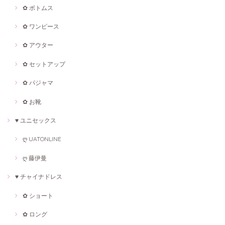
✿ ボトムス
✿ ワンピース
✿ アウター
✿ セットアップ
✿ パジャマ
✿ お靴
♥ ユニセックス
ღ UATONLINE
ღ 藤伊曼
♥ チャイナドレス
✿ ショート
✿ ロング