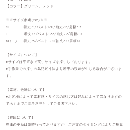
【カラー】グリーン、レッド
※※サイズ参考(cm)※※
M---------着丈71/バスト120/袖丈22/肩幅59
L----------着丈73/バスト122/袖丈22/肩幅60
XL(LL)----着丈75/バスト128/袖丈23/肩幅61
【サイズについて】
●サイズは平置きで実寸サイズを採寸しております。
●手作業での採寸の為記述寸法より若干の誤差が生じる場合がございま
す。
【素材、色味について】
●お客様によって素材感・サイズの感じ方は好みによって異なりますの
であくまでご参考意見としてご参考下さい。
【在庫について】
在庫の更新は随時行っておりますが、ご注文のタイミングによりご用意