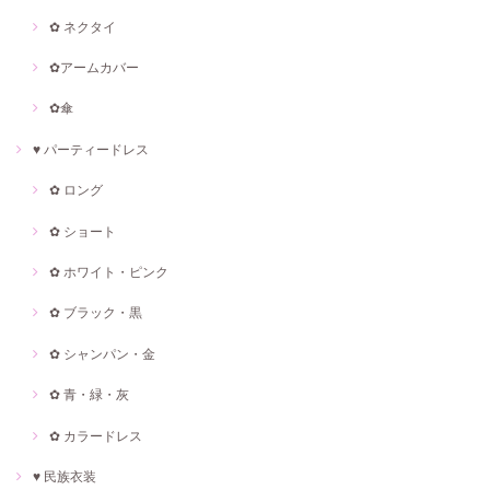
✿ ネクタイ
✿アームカバー
✿傘
♥ パーティードレス
✿ ロング
✿ ショート
✿ ホワイト・ピンク
✿ ブラック・黒
✿ シャンパン・金
✿ 青・緑・灰
✿ カラードレス
♥ 民族衣装