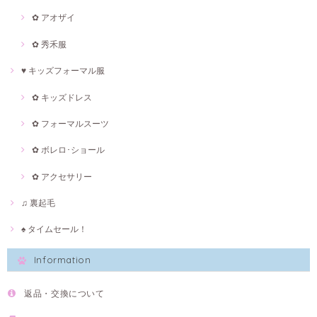
✿ アオザイ
✿ 秀禾服
♥ キッズフォーマル服
✿ キッズドレス
✿ フォーマルスーツ
✿ ボレロ･ショール
✿ アクセサリー
♫ 裏起毛
♠ タイムセール！
Information
返品・交換について