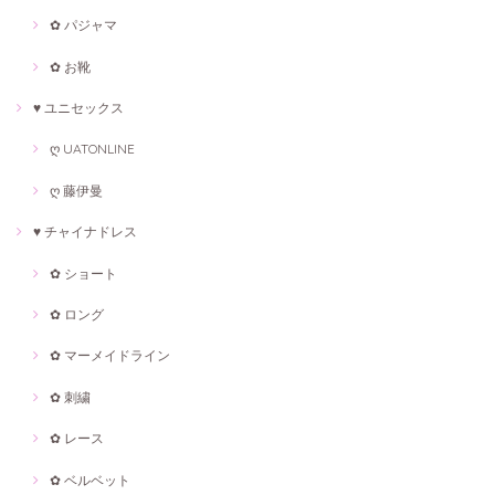
✿ パジャマ
✿ お靴
♥ ユニセックス
ღ UATONLINE
ღ 藤伊曼
♥ チャイナドレス
✿ ショート
✿ ロング
✿ マーメイドライン
✿ 刺繍
✿ レース
✿ ベルベット