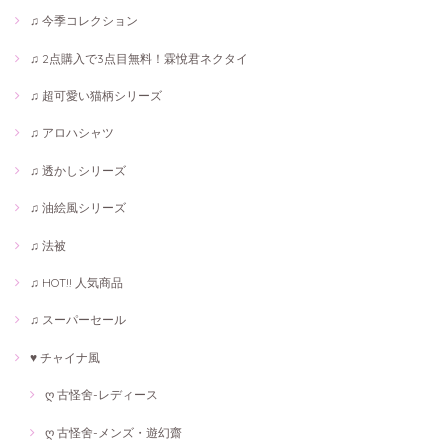
♫ 今季コレクション
♫ 2点購入で3点目無料！霖悅君ネクタイ
♫ 超可愛い猫柄シリーズ
♫ アロハシャツ
♫ 透かしシリーズ
♫ 油絵風シリーズ
♫ 法被
♫ HOT!! 人気商品
♫ スーパーセール
♥ チャイナ風
ღ 古怪舍-レディース
ღ 古怪舍-メンズ・遊幻齋