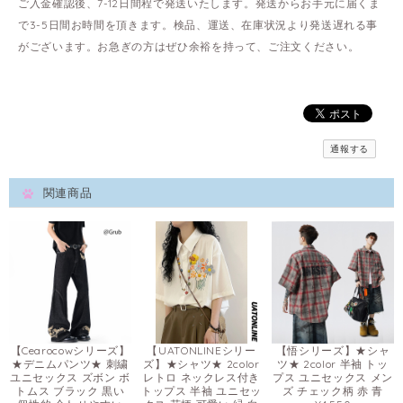
ご入金確認後、7-12日間程で発送いたします。発送からお手元に届くま
で3-5日間お時間を頂きます。検品、運送、在庫状況より発送遅れる事
がございます。お急ぎの方はぜひ余裕を持って、ご注文ください。
通報する
関連商品
【Cearocowシリーズ】
【UATONLINEシリー
【悟シリーズ】★シャ
★デニムパンツ★ 刺繍
ズ】★シャツ★ 2color
ツ★ 2color 半袖 トッ
ユニセックス ズボン ボ
レトロ ネックレス付き
プス ユニセックス メン
トムス ブラック 黒い
トップス 半袖 ユニセッ
ズ チェック柄 赤 青