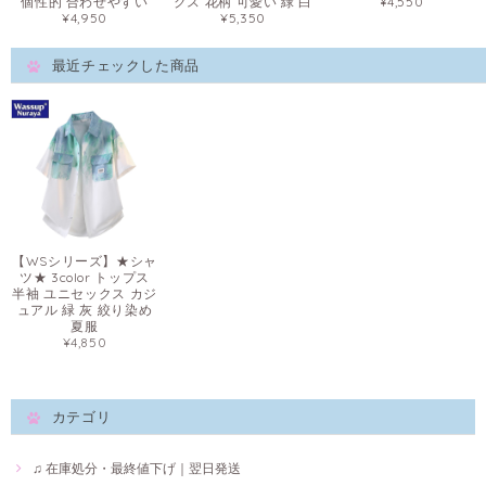
個性的 合わせやすい
クス 花柄 可愛い 緑 白
¥4,550
¥4,950
¥5,350
最近チェックした商品
【WSシリーズ】★シャ
ツ★ 3color トップス
半袖 ユニセックス カジ
ュアル 緑 灰 絞り染め
夏服
¥4,850
カテゴリ
♫ 在庫処分・最終値下げ｜翌日発送