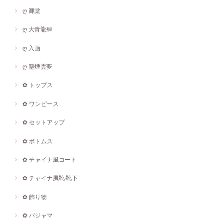
ღ 卿棠
ღ 大青龍肆
ღ 入画
ღ 塵煙雲夢
✿ トップス
✿ ワンピース
✿ セットアップ
✿ ボトムス
✿ チャイナ風コート
✿ チャイナ風靴·靴下
✿ 飾り物
✿ パジャマ