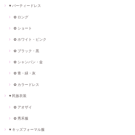
♥ パーティードレス
✿ ロング
✿ ショート
✿ ホワイト・ピンク
✿ ブラック・黒
✿ シャンパン・金
✿ 青・緑・灰
✿ カラードレス
♥ 民族衣装
✿ アオザイ
✿ 秀禾服
♥ キッズフォーマル服