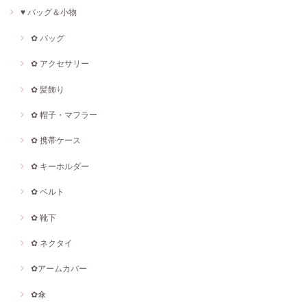
♥ バッグ＆小物
✿ バッグ
✿ アクセサリー
✿ 髪飾り
✿ 帽子・マフラー
✿ 携帯ケース
✿ キーホルダー
✿ ベルト
✿ 靴下
✿ ネクタイ
✿アームカバー
✿傘