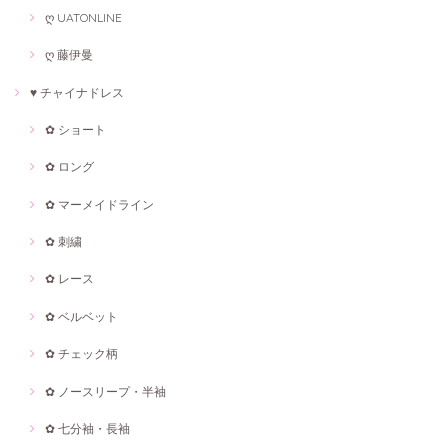
ღ UATONLINE
ღ 藤伊曼
♥ チャイナドレス
✿ ショート
✿ ロング
✿ マーメイドライン
✿ 刺繍
✿ レース
✿ ベルベット
✿ チェック柄
✿ ノースリープ・半袖
✿ 七分袖・長袖