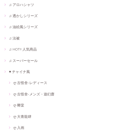
♫ アロハシャツ
♫ 透かしシリーズ
♫ 油絵風シリーズ
♫ 法被
♫ HOT!! 人気商品
♫ スーパーセール
♥ チャイナ風
ღ 古怪舍-レディース
ღ 古怪舍-メンズ・遊幻齋
ღ 卿棠
ღ 大青龍肆
ღ 入画