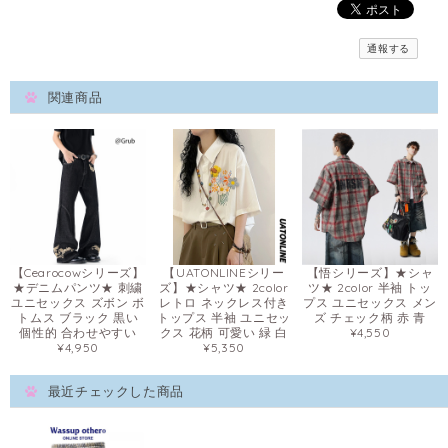
通報する
関連商品
【Cearocowシリーズ】
【UATONLINEシリー
【悟シリーズ】★シャ
★デニムパンツ★ 刺繍
ズ】★シャツ★ 2color
ツ★ 2color 半袖 トッ
ユニセックス ズボン ボ
レトロ ネックレス付き
プス ユニセックス メン
トムス ブラック 黒い
トップス 半袖 ユニセッ
ズ チェック柄 赤 青
個性的 合わせやすい
クス 花柄 可愛い 緑 白
¥4,550
¥4,950
¥5,350
最近チェックした商品