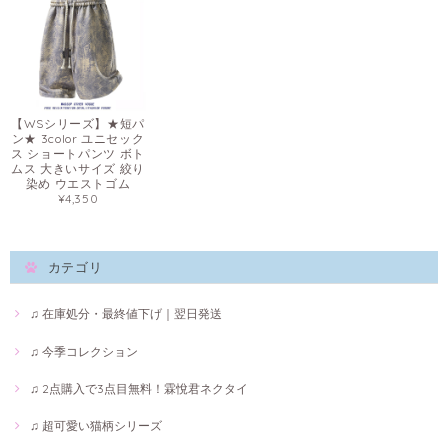
【WSシリーズ】★短パ
ン★ 3color ユニセック
ス ショートパンツ ボト
ムス 大きいサイズ 絞り
染め ウエストゴム
¥4,350
カテゴリ
♫ 在庫処分・最終値下げ｜翌日発送
♫ 今季コレクション
♫ 2点購入で3点目無料！霖悅君ネクタイ
♫ 超可愛い猫柄シリーズ