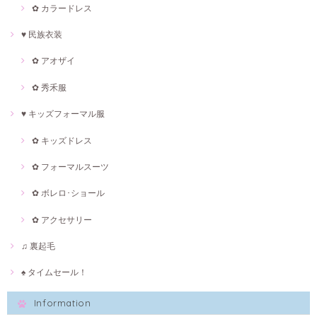
✿ カラードレス
♥ 民族衣装
✿ アオザイ
✿ 秀禾服
♥ キッズフォーマル服
✿ キッズドレス
✿ フォーマルスーツ
✿ ボレロ･ショール
✿ アクセサリー
♫ 裏起毛
♠ タイムセール！
Information