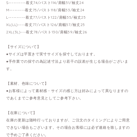
S----------着丈74/バスト114/肩幅51/袖丈24
M---------着丈75/バスト118/肩幅53/袖丈24
L----------着丈77/バスト122/肩幅55/袖丈25
XL(LL)----着丈77/バスト126/肩幅57/袖丈25
2XL(3L)---着丈78/バスト130/肩幅59/袖丈26
【サイズについて】
●サイズは平置きで実寸サイズを採寸しております。
●手作業での採寸の為記述寸法より若干の誤差が生じる場合がございま
す。
【素材、色味について】
●お客様によって素材感・サイズの感じ方は好みによって異なりますの
であくまでご参考意見としてご参考下さい。
【在庫について】
在庫の更新は随時行っておりますが、ご注文のタイミングによりご用意
できない場合もございます。その場合お客様には必ず連絡を致しますの
で予めご了承ください。