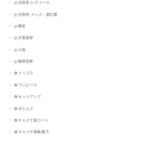
ღ 古怪舍-レディース
ღ 古怪舍-メンズ・遊幻齋
ღ 卿棠
ღ 大青龍肆
ღ 入画
ღ 塵煙雲夢
✿ トップス
✿ ワンピース
✿ セットアップ
✿ ボトムス
✿ チャイナ風コート
✿ チャイナ風靴·靴下