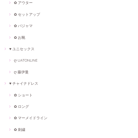
✿ アウター
✿ セットアップ
✿ パジャマ
✿ お靴
♥ ユニセックス
ღ UATONLINE
ღ 藤伊曼
♥ チャイナドレス
✿ ショート
✿ ロング
✿ マーメイドライン
✿ 刺繍