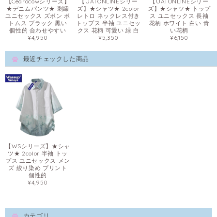
【Cearocowシリーズ】
【UATONLINEシリー
【UATONLINEシリー
★デニムパンツ★ 刺繍
ズ】★シャツ★ 2color
ズ】★シャツ★ トップ
ユニセックス ズボン ボ
レトロ ネックレス付き
ス ユニセックス 長袖
トムス ブラック 黒い
トップス 半袖 ユニセッ
花柄 ホワイト 白い 青
個性的 合わせやすい
クス 花柄 可愛い 緑 白
い花柄
¥4,950
¥5,350
¥6,150
最近チェックした商品
【WSシリーズ】★シャ
ツ★ 2color 半袖 トッ
プス ユニセックス メン
ズ 絞り染め プリント
個性的
¥4,950
カテゴリ