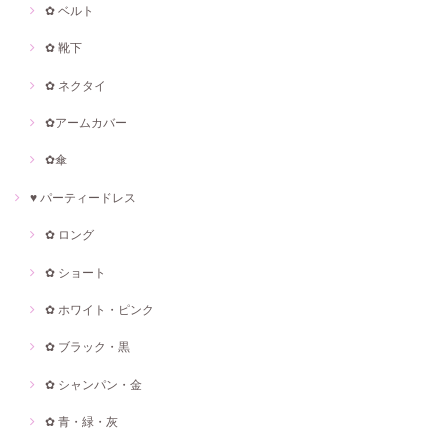
✿ ベルト
✿ 靴下
✿ ネクタイ
✿アームカバー
✿傘
♥ パーティードレス
✿ ロング
✿ ショート
✿ ホワイト・ピンク
✿ ブラック・黒
✿ シャンパン・金
✿ 青・緑・灰