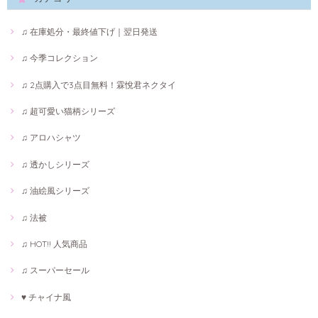
♫ 在庫処分・最終値下げ｜翌日発送
♫ 今季コレクション
♫ 2点購入で3点目無料！霖悅君ネクタイ
♫ 超可愛い猫柄シリーズ
♫ アロハシャツ
♫ 透かしシリーズ
♫ 油絵風シリーズ
♫ 法被
♫ HOT!! 人気商品
♫ スーパーセール
♥ チャイナ風