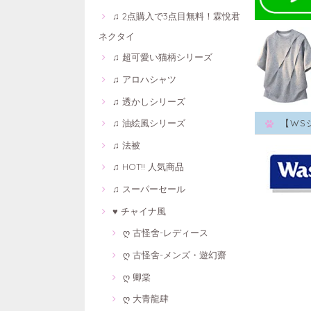
♫ 2点購入で3点目無料！霖悅君
ネクタイ
♫ 超可愛い猫柄シリーズ
♫ アロハシャツ
♫ 透かしシリーズ
♫ 油絵風シリーズ
【WS
♫ 法被
♫ HOT!! 人気商品
♫ スーパーセール
♥ チャイナ風
ღ 古怪舍-レディース
ღ 古怪舍-メンズ・遊幻齋
ღ 卿棠
ღ 大青龍肆