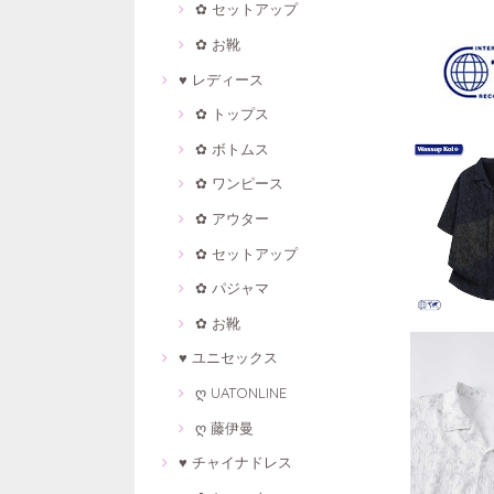
✿ セットアップ
✿ お靴
♥ レディース
✿ トップス
✿ ボトムス
✿ ワンピース
✿ アウター
✿ セットアップ
✿ パジャマ
✿ お靴
♥ ユニセックス
ღ UATONLINE
ღ 藤伊曼
♥ チャイナドレス