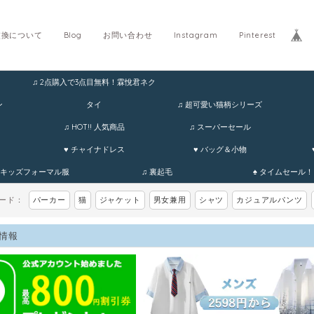
交換について
Blog
お問い合わせ
Instagram
Pinterest
♫ 2点購入で3点目無料！霖悅君ネク
ホ
ン
タイ
♫ 超可愛い猫柄シリーズ
♫ HOT!! 人気商品
♫ スーパーセール
♥ チャイナドレス
♥ バッグ＆小物
 キッズフォーマル服
♫ 裏起毛
♠ タイムセール！
ワード：
パーカー
猫
ジャケット
男女兼用
シャツ
カジュアルパンツ
情報