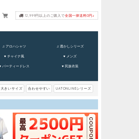
12,999円以上のご購入で
全国一律送料0円♪
ーム
♫ アロハシャツ
♫ 透かしシリーズ
♥ チャイナ風
♥ メンズ
♥ パーティードレス
♥ 民族衣装
大きいサイズ
合わせやすい
UATONLINEシリーズ