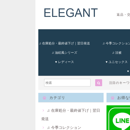
返品・
♫ 在庫処分・最終値下げ｜翌日発送
♫ 今季コレクショ
♫ 油絵風シリーズ
♫ 法被
♥ レディース
♥ ユニセックス
♥
注目のキー
カテゴリ
お得な
♫ 在庫処分・最終値下げ｜翌日
発送
♫ 今季コレクション