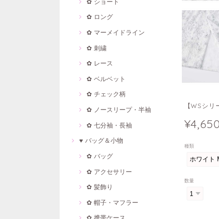
✿ ショート
✿ ロング
✿ マーメイドライン
✿ 刺繍
✿ レース
✿ ベルベット
✿ チェック柄
【WSシリー
✿ ノースリープ・半袖
¥4,65
✿ 七分袖・長袖
♥ バッグ＆小物
種類
✿ バッグ
✿ アクセサリー
数量
✿ 髪飾り
✿ 帽子・マフラー
✿ 携帯ケース