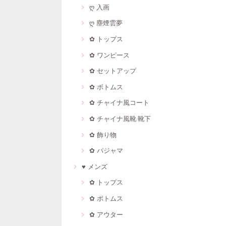
ღ 入画
ღ 塵煙雲夢
✿ トップス
✿ ワンピース
✿ セットアップ
✿ ボトムス
✿ チャイナ風コート
✿ チャイナ風靴·靴下
✿ 飾り物
✿ パジャマ
♥ メンズ
✿ トップス
✿ ボトムス
✿ アウター