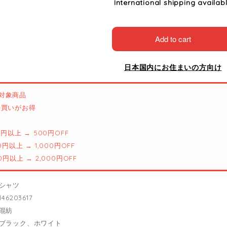
International shipping availab
Add to cart
日本国内にお住まいの方向け
対象商品
とめ買いがお得
00円以上 → 500円OFF
00円以上 → 1,000円OFF
00円以上 → 2,000円OFF
シャツ
46203617
混紡
ブラック、ホワイト