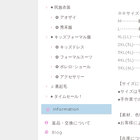
♥ 民族衣装
※※サイズ
✿ アオザイ
M------
✿ 秀禾服
L-------
XL(LL)-
♥ キッズフォーマル服
2XL(3L)
✿ キッズドレス
3XL(4L)
✿ フォーマルスーツ
4XL(5L)
✿ ボレロ･ショール
5XL(6L)
✿ アクセサリー
【サイズに
♫ 裏起毛
●サイズは
♠ タイムセール！
●手作業で
Information
【素材、色
●お客様に
返品・交換について
Blog
【在庫につ