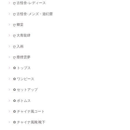
ღ 古怪舍-レディース
ღ 古怪舍-メンズ・遊幻齋
ღ 卿棠
ღ 大青龍肆
ღ 入画
ღ 塵煙雲夢
✿ トップス
✿ ワンピース
✿ セットアップ
✿ ボトムス
✿ チャイナ風コート
✿ チャイナ風靴·靴下