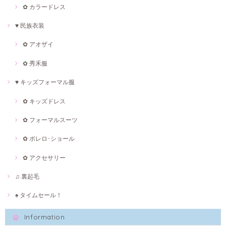
✿ カラードレス
♥ 民族衣装
✿ アオザイ
✿ 秀禾服
♥ キッズフォーマル服
✿ キッズドレス
✿ フォーマルスーツ
✿ ボレロ･ショール
✿ アクセサリー
♫ 裏起毛
♠ タイムセール！
Information