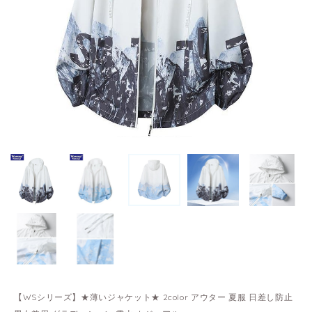
【WSシリーズ】★薄いジャケット★ 2color アウター 夏服 日差し防止