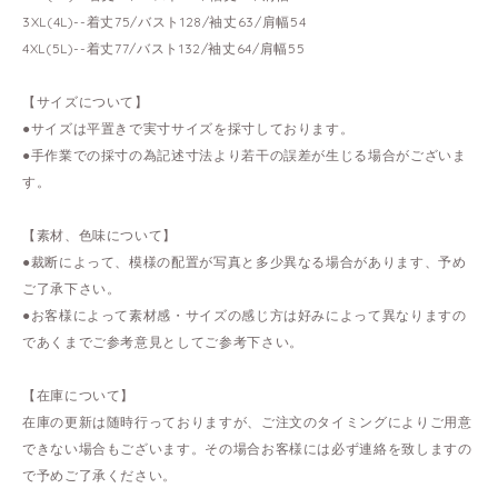
3XL(4L)--着丈75/バスト128/袖丈63/肩幅54
4XL(5L)--着丈77/バスト132/袖丈64/肩幅55
【サイズについて】
●サイズは平置きで実寸サイズを採寸しております。
●手作業での採寸の為記述寸法より若干の誤差が生じる場合がございま
す。
【素材、色味について】
●裁断によって、模様の配置が写真と多少異なる場合があります、予め
ご了承下さい。
●お客様によって素材感・サイズの感じ方は好みによって異なりますの
であくまでご参考意見としてご参考下さい。
【在庫について】
在庫の更新は随時行っておりますが、ご注文のタイミングによりご用意
できない場合もございます。その場合お客様には必ず連絡を致しますの
で予めご了承ください。