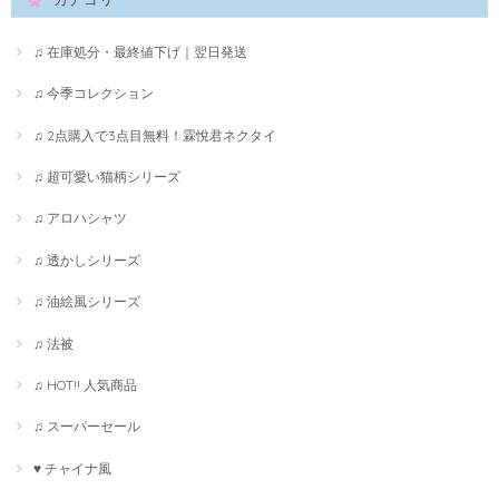
♫ 在庫処分・最終値下げ｜翌日発送
♫ 今季コレクション
♫ 2点購入で3点目無料！霖悅君ネクタイ
♫ 超可愛い猫柄シリーズ
♫ アロハシャツ
♫ 透かしシリーズ
♫ 油絵風シリーズ
♫ 法被
♫ HOT!! 人気商品
♫ スーパーセール
♥ チャイナ風