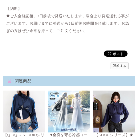
【納期】
◆ご入金確認後、7日前後で発送いたします、場合より発送遅れる事が
ございます。お届けまでに発送から3日前後お時間を頂戴します。お急
ぎの方はぜひ余裕を持って、ご注文ください。
通報する
関連商品
【QIUQIU STUDIOシリ
♥全身を守る冷感コー
【KLIOUシリーズ】★