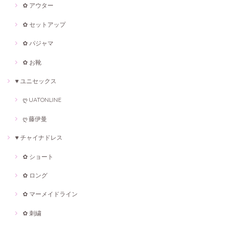
✿ アウター
✿ セットアップ
✿ パジャマ
✿ お靴
♥ ユニセックス
ღ UATONLINE
ღ 藤伊曼
♥ チャイナドレス
✿ ショート
✿ ロング
✿ マーメイドライン
✿ 刺繍