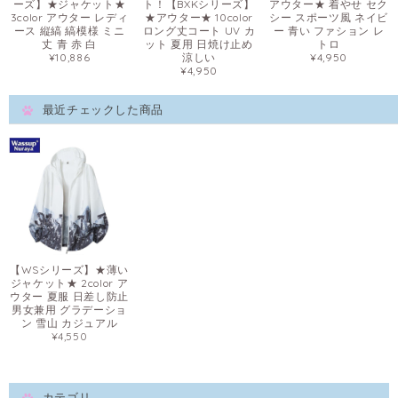
ーズ】★ジャケット★
ト！【BXKシリーズ】
アウター★ 着やせ セク
3color アウター レディ
★アウター★ 10color
シー スポーツ風 ネイビ
ース 縦縞 縞模様 ミニ
ロング丈コート UV カ
ー 青い ファション レ
丈 青 赤 白
ット 夏用 日焼け止め
トロ
¥10,886
涼しい
¥4,950
¥4,950
最近チェックした商品
【WSシリーズ】★薄い
ジャケット★ 2color ア
ウター 夏服 日差し防止
男女兼用 グラデーショ
ン 雪山 カジュアル
¥4,550
カテゴリ