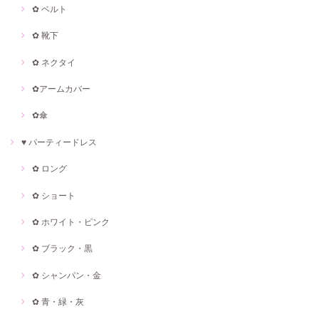
✿ ベルト
✿ 靴下
✿ ネクタイ
✿アームカバー
✿傘
♥ パーティードレス
✿ ロング
✿ ショート
✿ ホワイト・ピンク
✿ ブラック・黒
✿ シャンパン・金
✿ 青・緑・灰