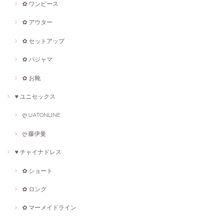
✿ ワンピース
✿ アウター
✿ セットアップ
✿ パジャマ
✿ お靴
♥ ユニセックス
ღ UATONLINE
ღ 藤伊曼
♥ チャイナドレス
✿ ショート
✿ ロング
✿ マーメイドライン