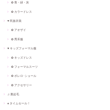
✿ 青・緑・灰
✿ カラードレス
♥ 民族衣装
✿ アオザイ
✿ 秀禾服
♥ キッズフォーマル服
✿ キッズドレス
✿ フォーマルスーツ
✿ ボレロ･ショール
✿ アクセサリー
♫ 裏起毛
♠ タイムセール！