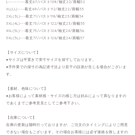
L----------着丈67/バスト108/袖丈22/肩幅52
XL(LL)----着丈69/バスト112/袖丈22/肩幅53
2XL(3L)---着丈71/バスト118/袖丈23/肩幅54
3XL(4L)---着丈73/バスト122/袖丈23/肩幅55
4XL(5L)---着丈75/バスト124/袖丈24/肩幅56
5XL(5L)---着丈77/バスト126/袖丈24/肩幅57
【サイズについて】
●サイズは平置きで実寸サイズを採寸しております。
●手作業での採寸の為記述寸法より若干の誤差が生じる場合がございま
す。
【素材、色味について】
●お客様によって素材感・サイズの感じ方は好みによって異なりますの
であくまでご参考意見としてご参考下さい。
【在庫について】
在庫の更新は随時行っておりますが、ご注文のタイミングによりご用意
できない場合もございます。その場合お客様には必ず連絡を致しますの