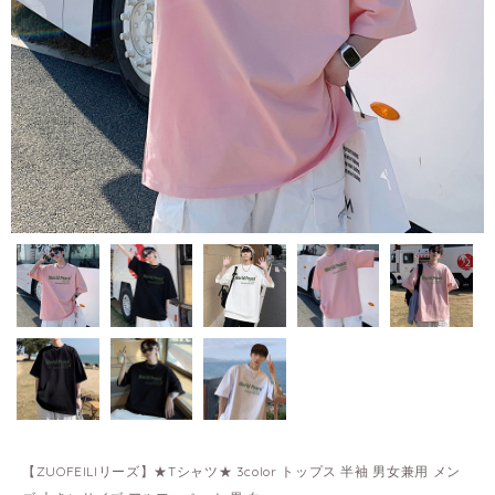
【ZUOFEILIリーズ】★Tシャツ★ 3color トップス 半袖 男女兼用 メン