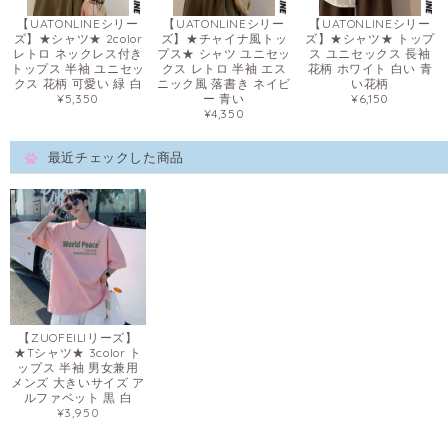
【UATONLINEシリー
【UATONLINEシリー
【UATONLINEシリー
ズ】★シャツ★ 2color
ズ】★チャイナ風トッ
ズ】★シャツ★ トップ
レトロ ネックレス付き
プス★ シャツ ユニセッ
ス ユニセックス 長袖
トップス 半袖 ユニセッ
クス レトロ 半袖 エス
花柄 ホワイト 白い 青
クス 花柄 可愛い 緑 白
ニック風 落書き ネイビ
い花柄
¥5,350
ー 青い
¥6,150
¥4,350
最近チェックした商品
【ZUOFEILIリーズ】
★Tシャツ★ 3color ト
ップス 半袖 男女兼用
メンズ 大きいサイズ ア
ルファベット 黒 白
¥3,950