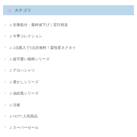
カテゴリ
♫ 在庫処分・最終値下げ｜翌日発送
♫ 今季コレクション
♫ 2点購入で3点目無料！霖悅君ネクタイ
♫ 超可愛い猫柄シリーズ
♫ アロハシャツ
♫ 透かしシリーズ
♫ 油絵風シリーズ
♫ 法被
♫ HOT!! 人気商品
♫ スーパーセール