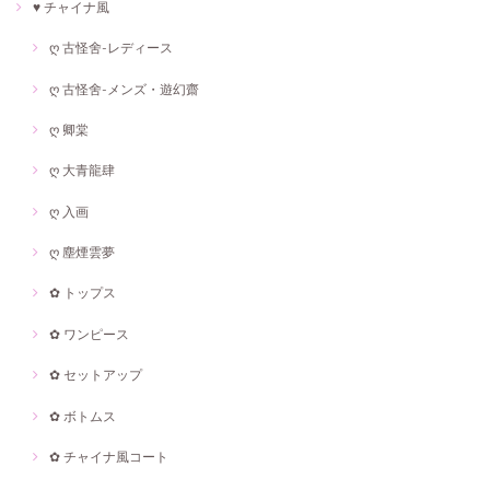
♥ チャイナ風
ღ 古怪舍-レディース
ღ 古怪舍-メンズ・遊幻齋
ღ 卿棠
ღ 大青龍肆
ღ 入画
ღ 塵煙雲夢
✿ トップス
✿ ワンピース
✿ セットアップ
✿ ボトムス
✿ チャイナ風コート