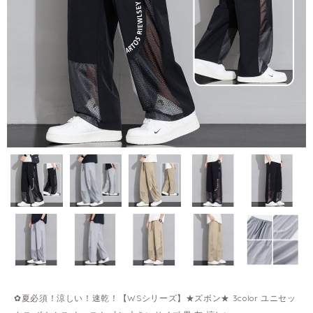
✿夏必須！涼しい！速乾！【WSシリーズ】★ズボン★ 3color ユニセッ