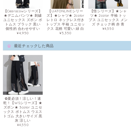
【Cearocowシリーズ】
【UATONLINEシリー
【悟シリーズ】★シャ
★デニムパンツ★ 刺繍
ズ】★シャツ★ 2color
ツ★ 2color 半袖 トッ
ユニセックス ズボン ボ
レトロ ネックレス付き
プス ユニセックス メン
トムス ブラック 黒い
トップス 半袖 ユニセッ
ズ チェック柄 赤 青
個性的 合わせやすい
クス 花柄 可愛い 緑 白
¥4,550
¥4,950
¥5,350
最近チェックした商品
✿夏必須！涼しい！速
乾！【WSシリーズ】★
ズボン★ 3color ユニセ
ックス ボトムス ウエス
トゴム 大きいサイズ 黒
灰 涼しい
¥4,550