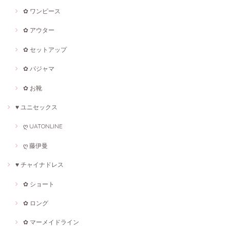
✿ ワンピース
✿ アウター
✿ セットアップ
✿ パジャマ
✿ お靴
♥ ユニセックス
ღ UATONLINE
ღ 藤伊曼
♥ チャイナドレス
✿ ショート
✿ ロング
✿ マーメイドライン