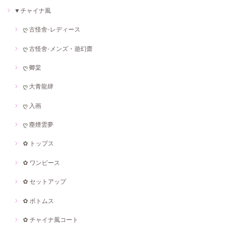
♥ チャイナ風
ღ 古怪舍-レディース
ღ 古怪舍-メンズ・遊幻齋
ღ 卿棠
ღ 大青龍肆
ღ 入画
ღ 塵煙雲夢
✿ トップス
✿ ワンピース
✿ セットアップ
✿ ボトムス
✿ チャイナ風コート