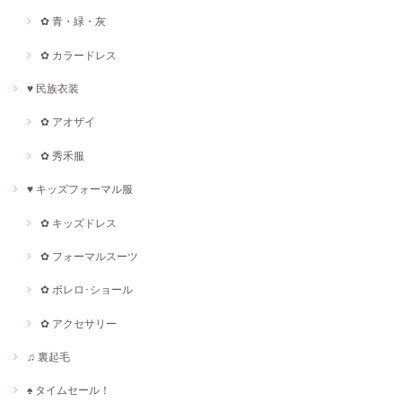
✿ 青・緑・灰
✿ カラードレス
♥ 民族衣装
✿ アオザイ
✿ 秀禾服
♥ キッズフォーマル服
✿ キッズドレス
✿ フォーマルスーツ
✿ ボレロ･ショール
✿ アクセサリー
♫ 裏起毛
♠ タイムセール！