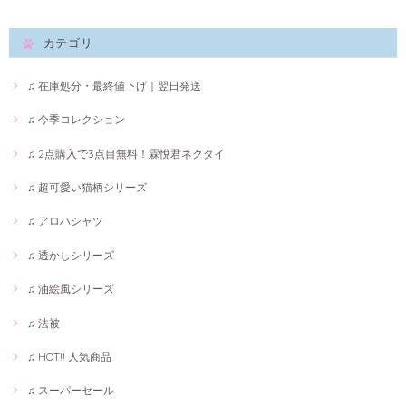
カテゴリ
♫ 在庫処分・最終値下げ｜翌日発送
♫ 今季コレクション
♫ 2点購入で3点目無料！霖悅君ネクタイ
♫ 超可愛い猫柄シリーズ
♫ アロハシャツ
♫ 透かしシリーズ
♫ 油絵風シリーズ
♫ 法被
♫ HOT!! 人気商品
♫ スーパーセール