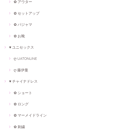
✿ アウター
✿ セットアップ
✿ パジャマ
✿ お靴
♥ ユニセックス
ღ UATONLINE
ღ 藤伊曼
♥ チャイナドレス
✿ ショート
✿ ロング
✿ マーメイドライン
✿ 刺繍