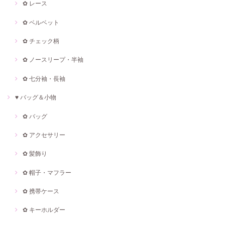
✿ レース
✿ ベルベット
✿ チェック柄
✿ ノースリープ・半袖
✿ 七分袖・長袖
♥ バッグ＆小物
✿ バッグ
✿ アクセサリー
✿ 髪飾り
✿ 帽子・マフラー
✿ 携帯ケース
✿ キーホルダー