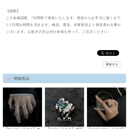
【納期】
ご入金確認後、7日間程で発送いたします。発送からお手元に届くまで
3-5日間お時間を頂きます。検品、運送、在庫状況より発送遅れる事が
ございます。お急ぎの方はぜひ余裕を持って、ご注文ください。
通報する
関連商品
【BAIKEシリーズ】★
【AXRシリーズ】★指
【YAOCHENシリーズ】