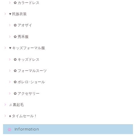
✿ カラードレス
♥ 民族衣装
✿ アオザイ
✿ 秀禾服
♥ キッズフォーマル服
✿ キッズドレス
✿ フォーマルスーツ
✿ ボレロ･ショール
✿ アクセサリー
♫ 裏起毛
♠ タイムセール！
Information