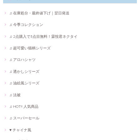
♫ 在庫処分・最終値下げ｜翌日発送
♫ 今季コレクション
♫ 2点購入で3点目無料！霖悅君ネクタイ
♫ 超可愛い猫柄シリーズ
♫ アロハシャツ
♫ 透かしシリーズ
♫ 油絵風シリーズ
♫ 法被
♫ HOT!! 人気商品
♫ スーパーセール
♥ チャイナ風