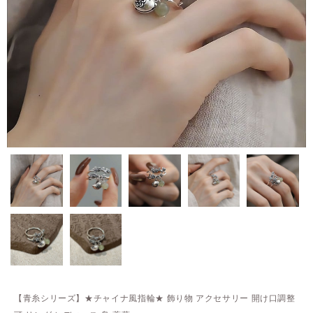
【青糸シリーズ】★チャイナ風指輪★ 飾り物 アクセサリー 開け口調整