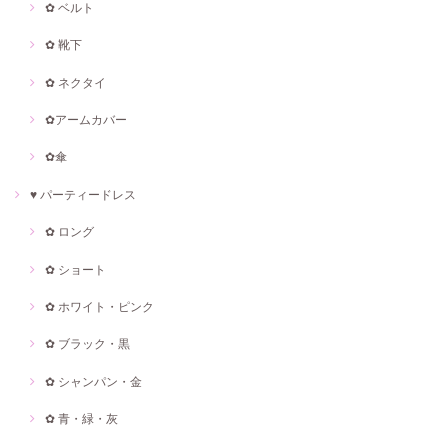
✿ ベルト
✿ 靴下
✿ ネクタイ
✿アームカバー
✿傘
♥ パーティードレス
✿ ロング
✿ ショート
✿ ホワイト・ピンク
✿ ブラック・黒
✿ シャンパン・金
✿ 青・緑・灰