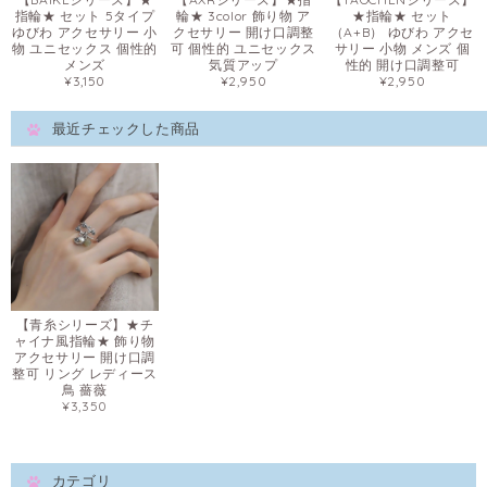
指輪★ セット 5タイプ
輪★ 3color 飾り物 ア
★指輪★ セット
ゆびわ アクセサリー 小
クセサリー 開け口調整
（A+B） ゆびわ アクセ
物 ユニセックス 個性的
可 個性的 ユニセックス
サリー 小物 メンズ 個
メンズ
気質アップ
性的 開け口調整可
¥3,150
¥2,950
¥2,950
最近チェックした商品
【青糸シリーズ】★チ
ャイナ風指輪★ 飾り物
アクセサリー 開け口調
整可 リング レディース
鳥 薔薇
¥3,350
カテゴリ