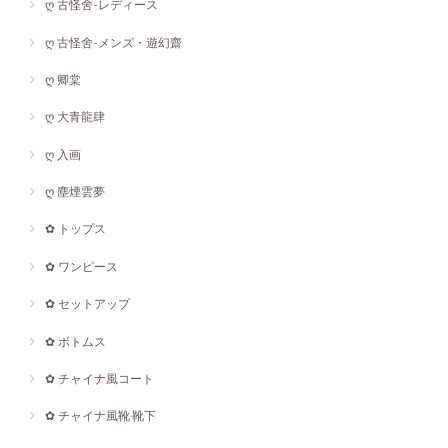
ღ 古怪舍-レディース
ღ 古怪舍-メンズ・遊幻齋
ღ 卿棠
ღ 大青龍肆
ღ 入画
ღ 塵煙雲夢
✿ トップス
✿ ワンピース
✿ セットアップ
✿ ボトムス
✿ チャイナ風コート
✿ チャイナ風靴·靴下