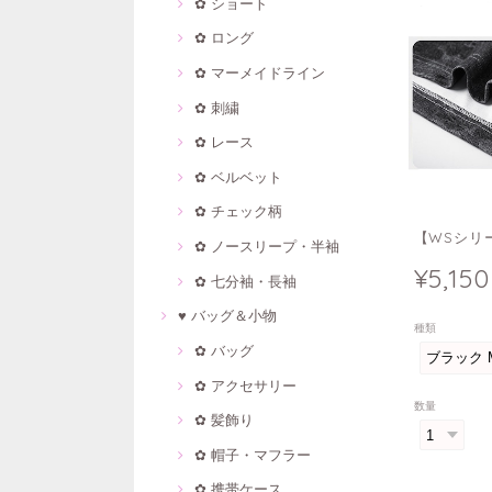
✿ ショート
✿ ロング
✿ マーメイドライン
✿ 刺繍
✿ レース
✿ ベルベット
✿ チェック柄
【WSシリー
✿ ノースリープ・半袖
¥5,150
✿ 七分袖・長袖
♥ バッグ＆小物
種類
✿ バッグ
✿ アクセサリー
数量
✿ 髪飾り
✿ 帽子・マフラー
✿ 携帯ケース