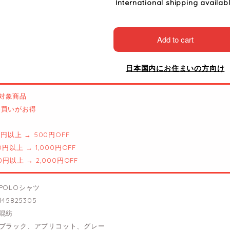
International shipping availab
Add to cart
日本国内にお住まいの方向け
対象商品
とめ買いがお得
00円以上 → 500円OFF
00円以上 → 1,000円OFF
00円以上 → 2,000円OFF
POLOシャツ
45825305
混紡
ブラック、アプリコット、グレー