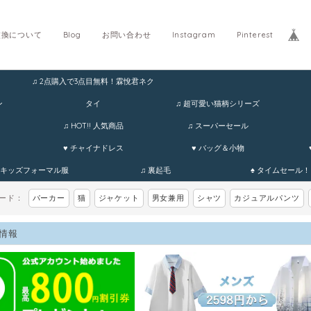
交換について
Blog
お問い合わせ
Instagram
Pinterest
♫ 2点購入で3点目無料！霖悅君ネク
ホ
ン
タイ
♫ 超可愛い猫柄シリーズ
♫ HOT!! 人気商品
♫ スーパーセール
♥ チャイナドレス
♥ バッグ＆小物
 キッズフォーマル服
♫ 裏起毛
♠ タイムセール！
ワード：
パーカー
猫
ジャケット
男女兼用
シャツ
カジュアルパンツ
情報