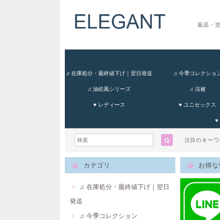
返品・
♫ 在庫処分・最終値下げ｜翌日発送
♫ 今季コレクショ
♫ 油絵風シリーズ
♫ 法被
♥ レディース
♥ ユニセックス
♥
注目のキー
カテゴリ
お得な
♫ 在庫処分・最終値下げ｜翌日
発送
♫ 今季コレクション