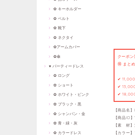
✿ キーホルダー
✿ ベルト
✿ 靴下
✿ ネクタイ
✿アームカバー
✿傘
クーポン
🉐 ま
♥ パーティードレス
✿ ロング
✔ 11,0
✿ ショート
✔ 13,0
✔ 18,0
✿ ホワイト・ピンク
✿ ブラック・黒
【商品名】
✿ シャンパン・金
【商品ID】1
✿ 青・緑・灰
【素 材】
✿ カラードレス
【カラー】