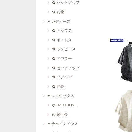
✿ セットアップ
✿ お靴
♥ レディース
✿ トップス
✿ ボトムス
✿ ワンピース
✿ アウター
✿ セットアップ
✿ パジャマ
✿ お靴
♥ ユニセックス
ღ UATONLINE
ღ 藤伊曼
♥ チャイナドレス