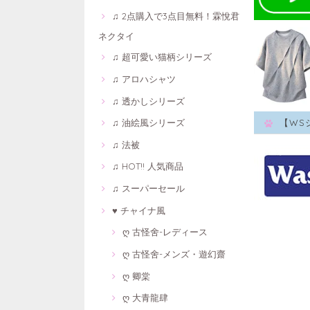
♫ 2点購入で3点目無料！霖悅君
ネクタイ
♫ 超可愛い猫柄シリーズ
♫ アロハシャツ
♫ 透かしシリーズ
♫ 油絵風シリーズ
【WS
♫ 法被
♫ HOT!! 人気商品
♫ スーパーセール
♥ チャイナ風
ღ 古怪舍-レディース
ღ 古怪舍-メンズ・遊幻齋
ღ 卿棠
ღ 大青龍肆