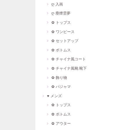
ღ 入画
ღ 塵煙雲夢
✿ トップス
✿ ワンピース
✿ セットアップ
✿ ボトムス
✿ チャイナ風コート
✿ チャイナ風靴·靴下
✿ 飾り物
✿ パジャマ
♥ メンズ
✿ トップス
✿ ボトムス
✿ アウター