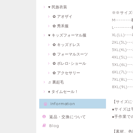
♥ 民族衣装
※※サイズ
✿ アオザイ
M-------
✿ 秀禾服
L-------
XL(LL)--
♥ キッズフォーマル服
2XL(3L)
✿ キッズドレス
3XL(4L)
✿ フォーマルスーツ
4XL(5L)
✿ ボレロ･ショール
5XL(6L)
6XL(7L)
✿ アクセサリー
7XL(8L)
♫ 裏起毛
8XL(9L)
♠ タイムセール！
【サイズに
Information
●サイズは
●手作業で
返品・交換について
Blog
【素材、色