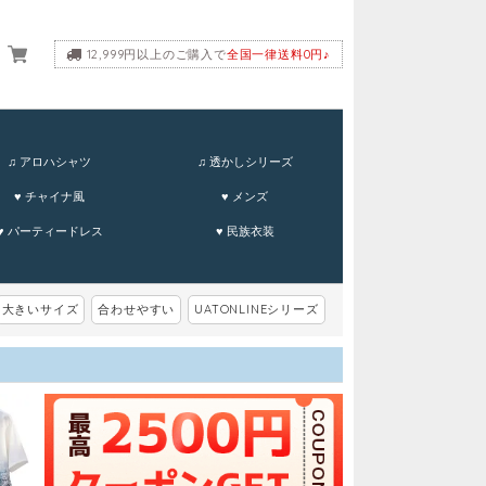
12,999円以上のご購入で
全国一律送料0円♪
ーム
♫ アロハシャツ
♫ 透かしシリーズ
♥ チャイナ風
♥ メンズ
♥ パーティードレス
♥ 民族衣装
大きいサイズ
合わせやすい
UATONLINEシリーズ