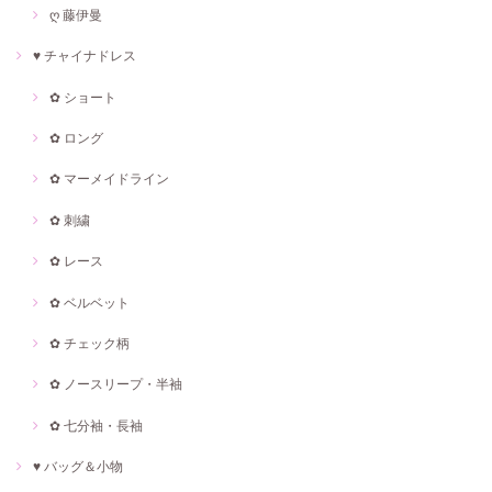
ღ 藤伊曼
♥ チャイナドレス
✿ ショート
✿ ロング
✿ マーメイドライン
✿ 刺繍
✿ レース
✿ ベルベット
✿ チェック柄
✿ ノースリープ・半袖
✿ 七分袖・長袖
♥ バッグ＆小物