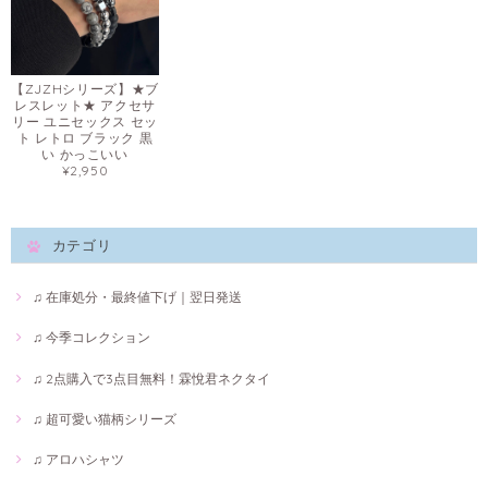
【ZJZHシリーズ】★ブ
レスレット★ アクセサ
リー ユニセックス セッ
ト レトロ ブラック 黒
い かっこいい
¥2,950
カテゴリ
♫ 在庫処分・最終値下げ｜翌日発送
♫ 今季コレクション
♫ 2点購入で3点目無料！霖悅君ネクタイ
♫ 超可愛い猫柄シリーズ
♫ アロハシャツ