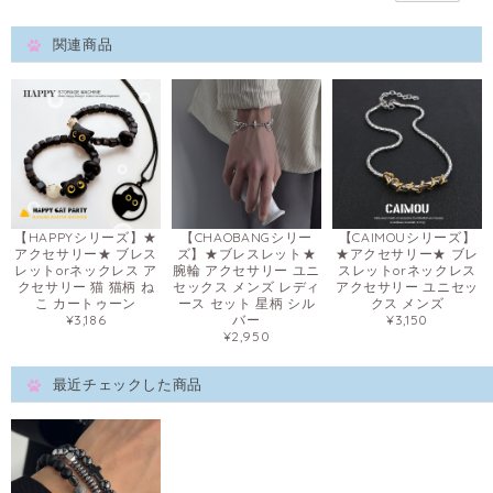
関連商品
【HAPPYシリーズ】★
【CHAOBANGシリー
【CAIMOUシリーズ】
アクセサリー★ ブレス
ズ】★ブレスレット★
★アクセサリー★ ブレ
レットorネックレス ア
腕輪 アクセサリー ユニ
スレットorネックレス
クセサリー 猫 猫柄 ね
セックス メンズ レディ
アクセサリー ユニセッ
こ カートゥーン
ース セット 星柄 シル
クス メンズ
¥3,186
バー
¥3,150
¥2,950
最近チェックした商品