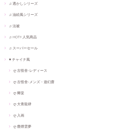
♫ 透かしシリーズ
♫ 油絵風シリーズ
♫ 法被
♫ HOT!! 人気商品
♫ スーパーセール
♥ チャイナ風
ღ 古怪舍-レディース
ღ 古怪舍-メンズ・遊幻齋
ღ 卿棠
ღ 大青龍肆
ღ 入画
ღ 塵煙雲夢