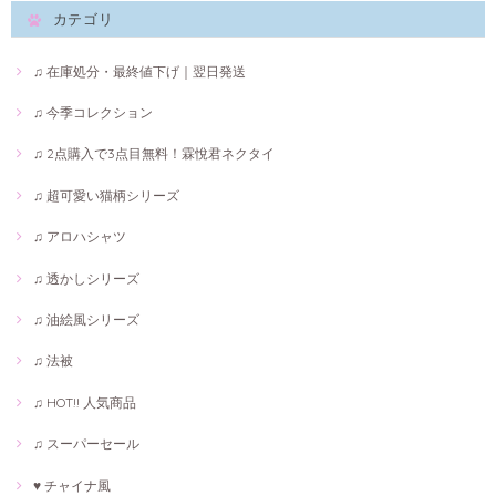
カテゴリ
♫ 在庫処分・最終値下げ｜翌日発送
♫ 今季コレクション
♫ 2点購入で3点目無料！霖悅君ネクタイ
♫ 超可愛い猫柄シリーズ
♫ アロハシャツ
♫ 透かしシリーズ
♫ 油絵風シリーズ
♫ 法被
♫ HOT!! 人気商品
♫ スーパーセール
♥ チャイナ風