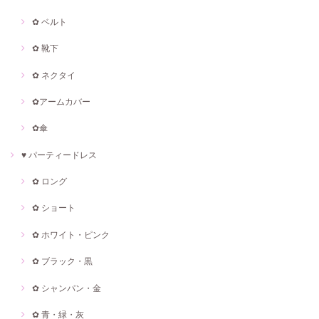
✿ ベルト
✿ 靴下
✿ ネクタイ
✿アームカバー
✿傘
♥ パーティードレス
✿ ロング
✿ ショート
✿ ホワイト・ピンク
✿ ブラック・黒
✿ シャンパン・金
✿ 青・緑・灰