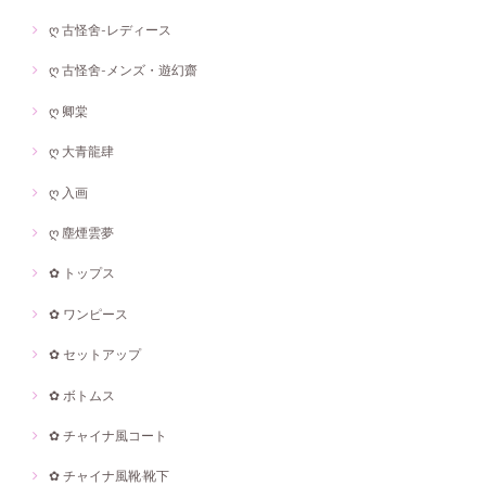
ღ 古怪舍-レディース
ღ 古怪舍-メンズ・遊幻齋
ღ 卿棠
ღ 大青龍肆
ღ 入画
ღ 塵煙雲夢
✿ トップス
✿ ワンピース
✿ セットアップ
✿ ボトムス
✿ チャイナ風コート
✿ チャイナ風靴·靴下