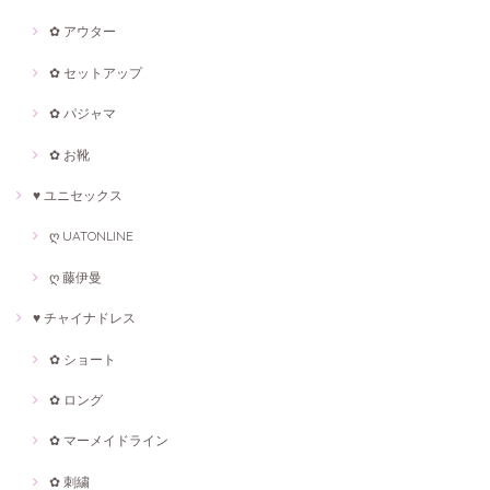
✿ アウター
✿ セットアップ
✿ パジャマ
✿ お靴
♥ ユニセックス
ღ UATONLINE
ღ 藤伊曼
♥ チャイナドレス
✿ ショート
✿ ロング
✿ マーメイドライン
✿ 刺繍