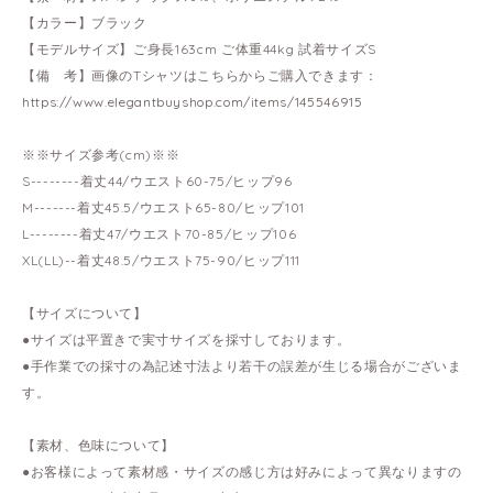
【カラー】ブラック
【モデルサイズ】ご身長163cm ご体重44kg 試着サイズS
【備 考】画像のTシャツはこちらからご購入できます：
https://www.elegantbuyshop.com/items/145546915
※※サイズ参考(cm)※※
S--------着丈44/ウエスト60-75/ヒップ96
M-------着丈45.5/ウエスト65-80/ヒップ101
L--------着丈47/ウエスト70-85/ヒップ106
XL(LL)--着丈48.5/ウエスト75-90/ヒップ111
【サイズについて】
●サイズは平置きで実寸サイズを採寸しております。
●手作業での採寸の為記述寸法より若干の誤差が生じる場合がございま
す。
【素材、色味について】
●お客様によって素材感・サイズの感じ方は好みによって異なりますの