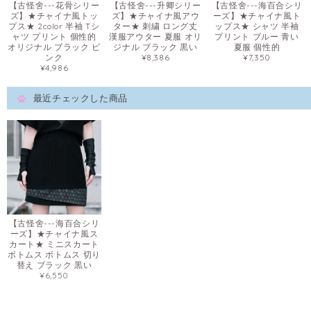
【古怪舍---花骨シリー
【古怪舍---升卿シリー
【古怪舍---海百合シリ
ズ】★チャイナ風トッ
ズ】★チャイナ風アウ
ーズ】★チャイナ風ト
プス★ 2color 半袖 Tシ
ター★ 刺繍 ロング丈
ップス★ シャツ 半袖
ャツ プリント 個性的
漢服アウター 夏服 オリ
プリント ブルー 青い
オリジナル ブラック ピ
ジナル ブラック 黒い
夏服 個性的
ンク
¥8,386
¥7,350
¥4,986
最近チェックした商品
【古怪舍---海百合シリ
ーズ】★チャイナ風ス
カート★ ミニスカート
ボトムス ボトムス 切り
替え ブラック 黒い
¥6,550