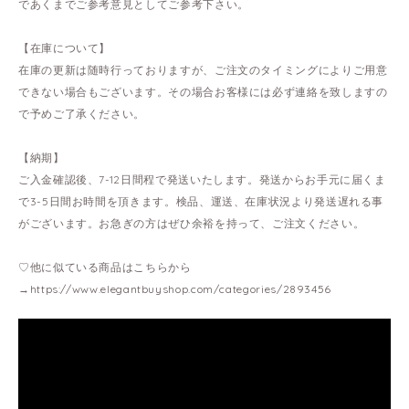
であくまでご参考意見としてご参考下さい。
【在庫について】
在庫の更新は随時行っておりますが、ご注文のタイミングによりご用意
できない場合もございます。その場合お客様には必ず連絡を致しますの
で予めご了承ください。
【納期】
ご入金確認後、7-12日間程で発送いたします。発送からお手元に届くま
で3-5日間お時間を頂きます。検品、運送、在庫状況より発送遅れる事
がございます。お急ぎの方はぜひ余裕を持って、ご注文ください。
♡他に似ている商品はこちらから
→
https://www.elegantbuyshop.com/categories/2893456