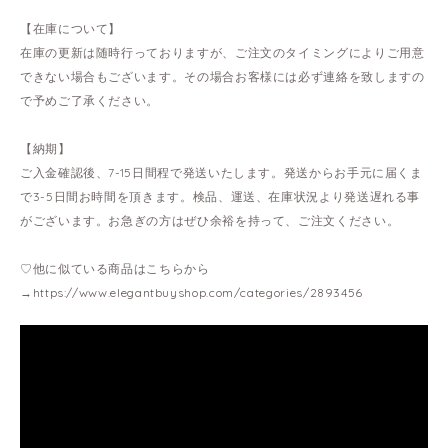
【在庫について】
在庫の更新は随時行っておりますが、ご注文のタイミングによりご用意
できない場合もございます。その場合お客様には必ず連絡を致しますの
で予めご了承ください。
【納期】
ご入金確認後、7-15日間程で発送いたします。発送からお手元に届くま
で3-5日間お時間を頂きます。検品、運送、在庫状況より発送遅れる事
がございます。お急ぎの方はぜひ余裕を持って、ご注文ください。
♡他に似ている商品はこちらから
→
https://www.elegantbuyshop.com/categories/2893456