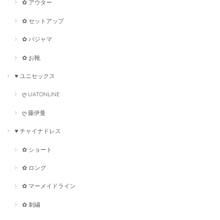
✿ アウター
✿ セットアップ
✿ パジャマ
✿ お靴
♥ ユニセックス
ღ UATONLINE
ღ 藤伊曼
♥ チャイナドレス
✿ ショート
✿ ロング
✿ マーメイドライン
✿ 刺繍