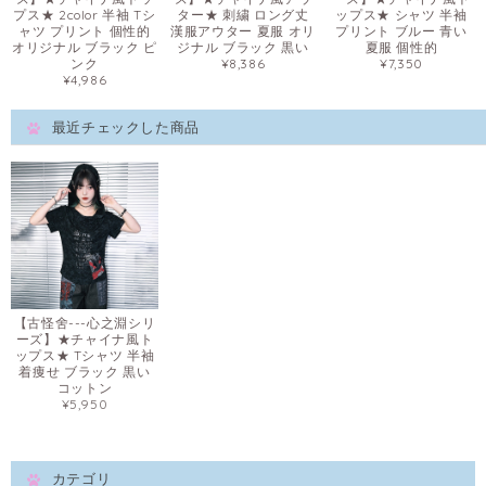
プス★ 2color 半袖 Tシ
ター★ 刺繍 ロング丈
ップス★ シャツ 半袖
ャツ プリント 個性的
漢服アウター 夏服 オリ
プリント ブルー 青い
オリジナル ブラック ピ
ジナル ブラック 黒い
夏服 個性的
ンク
¥8,386
¥7,350
¥4,986
最近チェックした商品
【古怪舍---心之淵シリ
ーズ】★チャイナ風ト
ップス★ Tシャツ 半袖
着痩せ ブラック 黒い
コットン
¥5,950
カテゴリ