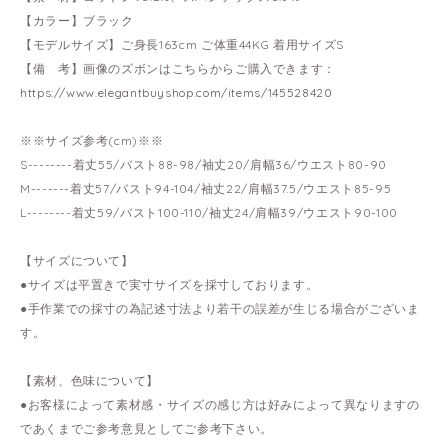
【カラー】ブラック
【モデルサイズ】ご身長163cm ご体重44KG 着用サイズS
【備 考】画像のズボンはこちらからご購入できます：
https://www.elegantbuyshop.com/items/145528420
※※サイズ参考(cm)※※
S--------着丈55/バスト88-98/袖丈20/肩幅36/ウエスト80-90
M-------着丈57/バスト94-104/袖丈22/肩幅37.5/ウエスト85-95
L--------着丈59/バスト100-110/袖丈24/肩幅39/ウエスト90-100
【サイズについて】
●サイズは平置きで実寸サイズを採寸しております。
●手作業での採寸の為記述寸法より若干の誤差が生じる場合がございま
す。
【素材、色味について】
●お客様によって素材感・サイズの感じ方は好みによって異なりますの
であくまでご参考意見としてご参考下さい。