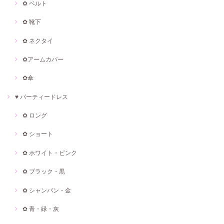
✿ ベルト
✿ 靴下
✿ ネクタイ
✿アームカバー
✿傘
♥ パーティードレス
✿ ロング
✿ ショート
✿ ホワイト・ピンク
✿ ブラック・黒
✿ シャンパン・金
✿ 青・緑・灰