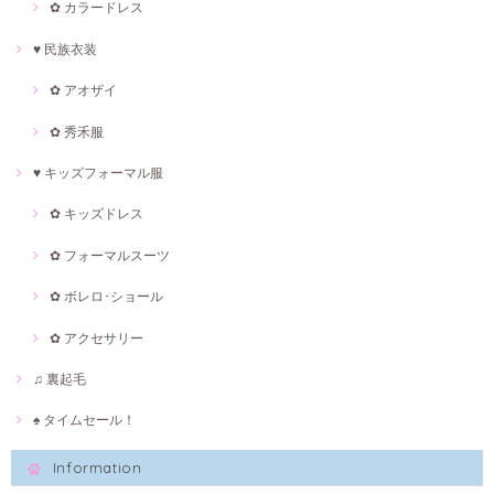
✿ カラードレス
♥ 民族衣装
✿ アオザイ
✿ 秀禾服
♥ キッズフォーマル服
✿ キッズドレス
✿ フォーマルスーツ
✿ ボレロ･ショール
✿ アクセサリー
♫ 裏起毛
♠ タイムセール！
Information