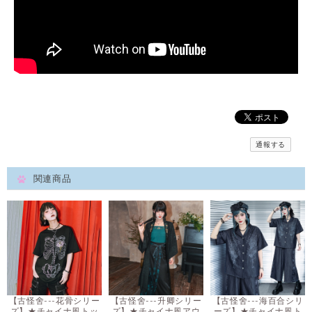
通報する
関連商品
【古怪舍---花骨シリー
【古怪舍---升卿シリー
【古怪舍---海百合シリ
ズ】★チャイナ風トッ
ズ】★チャイナ風アウ
ーズ】★チャイナ風ト