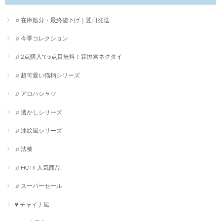
♫ 在庫処分・最終値下げ｜翌日発送
♫ 今季コレクション
♫ 2点購入で3点目無料！霖悅君ネクタイ
♫ 超可愛い猫柄シリーズ
♫ アロハシャツ
♫ 透かしシリーズ
♫ 油絵風シリーズ
♫ 法被
♫ HOT!! 人気商品
♫ スーパーセール
♥ チャイナ風