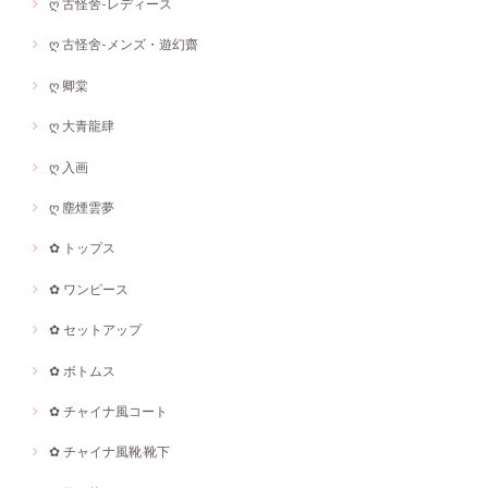
ღ 古怪舍-レディース
ღ 古怪舍-メンズ・遊幻齋
ღ 卿棠
ღ 大青龍肆
ღ 入画
ღ 塵煙雲夢
✿ トップス
✿ ワンピース
✿ セットアップ
✿ ボトムス
✿ チャイナ風コート
✿ チャイナ風靴·靴下