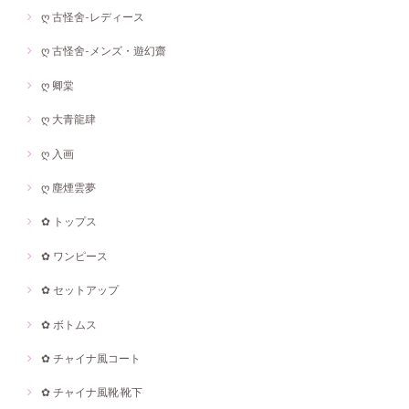
ღ 古怪舍-レディース
ღ 古怪舍-メンズ・遊幻齋
ღ 卿棠
ღ 大青龍肆
ღ 入画
ღ 塵煙雲夢
✿ トップス
✿ ワンピース
✿ セットアップ
✿ ボトムス
✿ チャイナ風コート
✿ チャイナ風靴·靴下