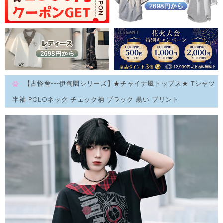
【古怪舍---伊甸園シリーズ】★チャイナ風トップス★ Tシャツ
半袖 POLOネック チェック柄 ブラック 黒い プリント