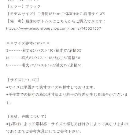
【カラー】ブラック
【モデルサイズ】ご身長163cm ご体重44KG 着用サイズS
【備 考】画像のボトムスはこちらからご購入できます：
https://www.elegantbuyshop.com/items/145524557
※※サイズ参考(cm)※※
S--------着丈65/バスト110/袖丈17/肩幅55
M-------着丈67/バスト116/袖丈18/肩幅58
L--------着丈70/バスト122/袖丈19/肩幅61
【サイズについて】
●サイズは平置きで実寸サイズを採寸しております。
●手作業での採寸の為記述寸法より若干の誤差が生じる場合がございま
す。
【素材、色味について】
●お客様によって素材感・サイズの感じ方は好みによって異なりますの
であくまでご参考意見としてご参考下さい。