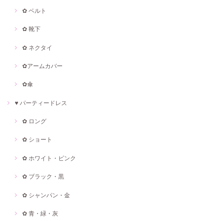
✿ ベルト
✿ 靴下
✿ ネクタイ
✿アームカバー
✿傘
♥ パーティードレス
✿ ロング
✿ ショート
✿ ホワイト・ピンク
✿ ブラック・黒
✿ シャンパン・金
✿ 青・緑・灰