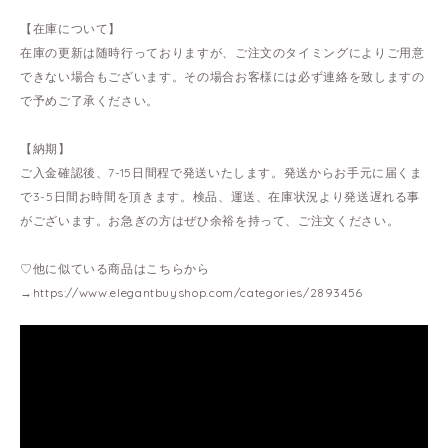
【在庫について】
在庫の更新は随時行っておりますが、ご注文のタイミングによりご用意
できない場合もございます。その場合お客様には必ず連絡を致しますの
で予めご了承ください。
【納期】
ご入金確認後、7-15日間程で発送いたします。発送からお手元に届くま
で3-5日間お時間を頂きます。検品、運送、在庫状況より発送遅れる事
がございます。お急ぎの方はぜひ余裕を持って、ご注文ください。
♡他に似ている商品はこちらから
→
https://www.elegantbuyshop.com/categories/2893456