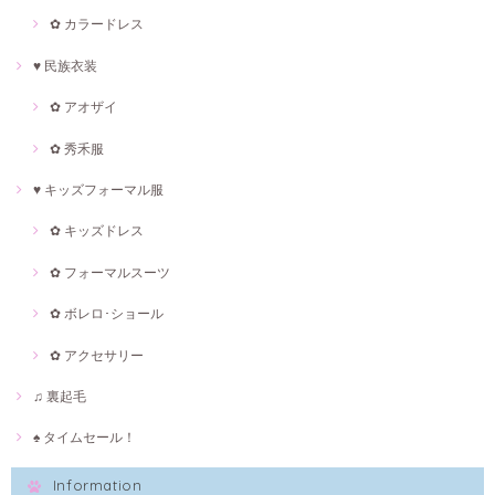
✿ カラードレス
♥ 民族衣装
✿ アオザイ
✿ 秀禾服
♥ キッズフォーマル服
✿ キッズドレス
✿ フォーマルスーツ
✿ ボレロ･ショール
✿ アクセサリー
♫ 裏起毛
♠ タイムセール！
Information