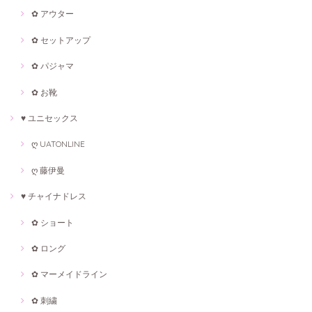
✿ アウター
✿ セットアップ
✿ パジャマ
✿ お靴
♥ ユニセックス
ღ UATONLINE
ღ 藤伊曼
♥ チャイナドレス
✿ ショート
✿ ロング
✿ マーメイドライン
✿ 刺繍