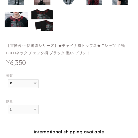
【古怪舍---伊甸園シリーズ】★チャイナ風トップス★ Tシャツ 半袖
POLOネック チェック柄 ブラック 黒い プリント
¥6,350
種類
数量
International shipping available