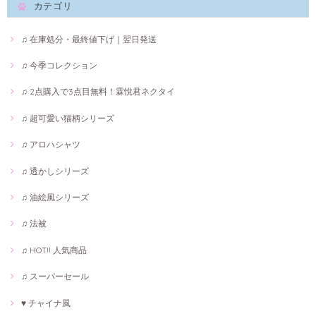
カテゴリ
♫ 在庫処分・最終値下げ｜翌日発送
♫ 今季コレクション
♫ 2点購入で3点目無料！霖悅君ネクタイ
♫ 超可愛い猫柄シリーズ
♫ アロハシャツ
♫ 透かしシリーズ
♫ 油絵風シリーズ
♫ 法被
♫ HOT!! 人気商品
♫ スーパーセール
♥ チャイナ風