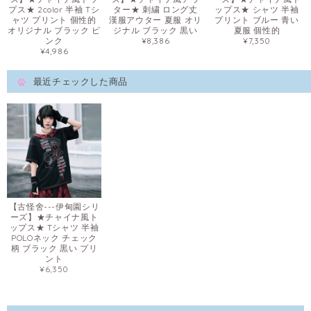
プス★ 2color 半袖 Tシ
ター★ 刺繍 ロング丈
ップス★ シャツ 半袖
ャツ プリント 個性的
漢服アウター 夏服 オリ
プリント ブルー 青い
オリジナル ブラック ピ
ジナル ブラック 黒い
夏服 個性的
ンク
¥8,386
¥7,350
¥4,986
最近チェックした商品
【古怪舍---伊甸園シリ
ーズ】★チャイナ風ト
ップス★ Tシャツ 半袖
POLOネック チェック
柄 ブラック 黒い プリ
ント
¥6,350