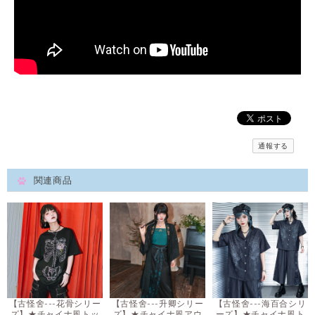
通報する
関連商品
【古怪舍---花骨シリー
【古怪舍---升卿シリー
【古怪舍---海百合シリ
ズ】★チャイナ風トッ
ズ】★チャイナ風アウ
ーズ】★チャイナ風ト