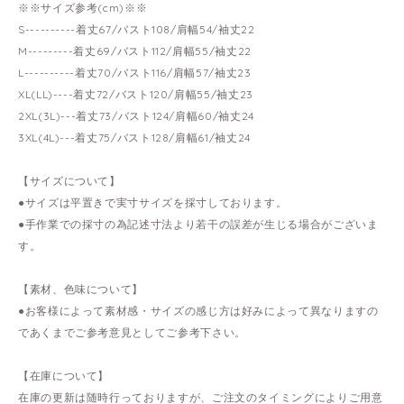
※※サイズ参考(cm)※※
S----------着丈67/バスト108/肩幅54/袖丈22
M---------着丈69/バスト112/肩幅55/袖丈22
L----------着丈70/バスト116/肩幅57/袖丈23
XL(LL)----着丈72/バスト120/肩幅55/袖丈23
2XL(3L)---着丈73/バスト124/肩幅60/袖丈24
3XL(4L)---着丈75/バスト128/肩幅61/袖丈24
【サイズについて】
●サイズは平置きで実寸サイズを採寸しております。
●手作業での採寸の為記述寸法より若干の誤差が生じる場合がございま
す。
【素材、色味について】
●お客様によって素材感・サイズの感じ方は好みによって異なりますの
であくまでご参考意見としてご参考下さい。
【在庫について】
在庫の更新は随時行っておりますが、ご注文のタイミングによりご用意