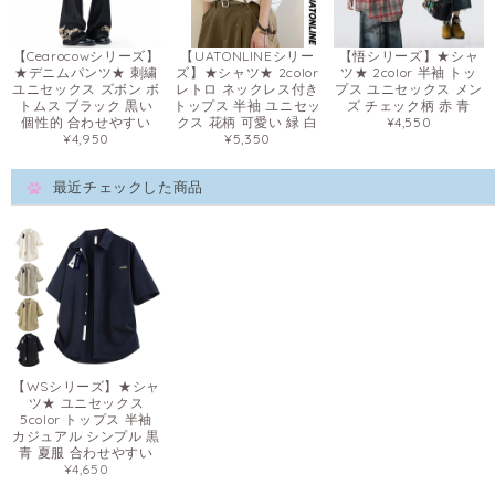
【Cearocowシリーズ】
【UATONLINEシリー
【悟シリーズ】★シャ
★デニムパンツ★ 刺繍
ズ】★シャツ★ 2color
ツ★ 2color 半袖 トッ
ユニセックス ズボン ボ
レトロ ネックレス付き
プス ユニセックス メン
トムス ブラック 黒い
トップス 半袖 ユニセッ
ズ チェック柄 赤 青
個性的 合わせやすい
クス 花柄 可愛い 緑 白
¥4,550
¥4,950
¥5,350
最近チェックした商品
【WSシリーズ】★シャ
ツ★ ユニセックス
5color トップス 半袖
カジュアル シンプル 黒
青 夏服 合わせやすい
¥4,650