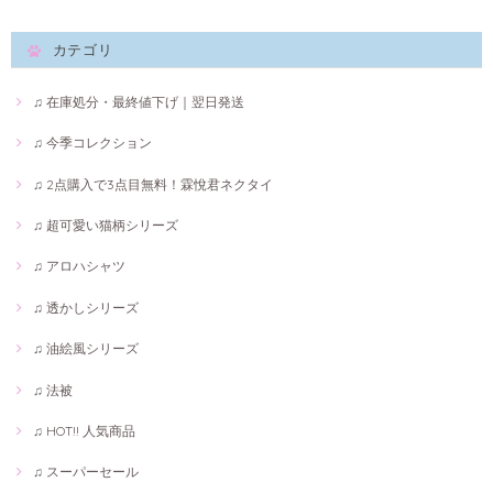
カテゴリ
♫ 在庫処分・最終値下げ｜翌日発送
♫ 今季コレクション
♫ 2点購入で3点目無料！霖悅君ネクタイ
♫ 超可愛い猫柄シリーズ
♫ アロハシャツ
♫ 透かしシリーズ
♫ 油絵風シリーズ
♫ 法被
♫ HOT!! 人気商品
♫ スーパーセール