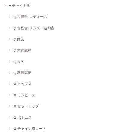
♥ チャイナ風
ღ 古怪舍-レディース
ღ 古怪舍-メンズ・遊幻齋
ღ 卿棠
ღ 大青龍肆
ღ 入画
ღ 塵煙雲夢
✿ トップス
✿ ワンピース
✿ セットアップ
✿ ボトムス
✿ チャイナ風コート