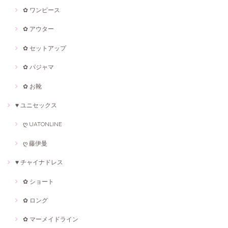
✿ ワンピース
✿ アウター
✿ セットアップ
✿ パジャマ
✿ お靴
♥ ユニセックス
ღ UATONLINE
ღ 藤伊曼
♥ チャイナドレス
✿ ショート
✿ ロング
✿ マーメイドライン