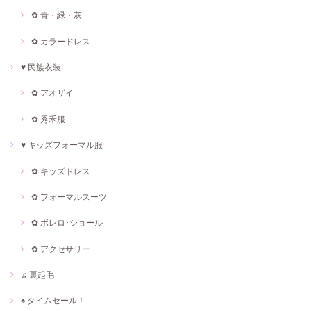
✿ 青・緑・灰
✿ カラードレス
♥ 民族衣装
✿ アオザイ
✿ 秀禾服
♥ キッズフォーマル服
✿ キッズドレス
✿ フォーマルスーツ
✿ ボレロ･ショール
✿ アクセサリー
♫ 裏起毛
♠ タイムセール！