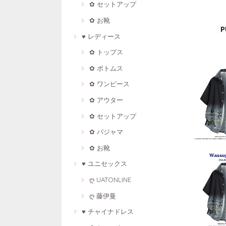
✿ セットアップ
✿ お靴
♥ レディース
✿ トップス
✿ ボトムス
✿ ワンピース
✿ アウター
✿ セットアップ
✿ パジャマ
✿ お靴
♥ ユニセックス
ღ UATONLINE
ღ 藤伊曼
♥ チャイナドレス