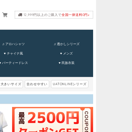
12,999円以上のご購入で
全国一律送料0円♪
ーム
♫ アロハシャツ
♫ 透かしシリーズ
♥ チャイナ風
♥ メンズ
♥ パーティードレス
♥ 民族衣装
大きいサイズ
合わせやすい
UATONLINEシリーズ