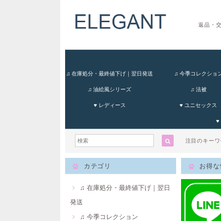
返品・
♫ 在庫処分・最終値下げ｜翌日発送
♫ 今季コレクショ
♫ 油絵風シリーズ
♫ 法被
♥ レディース
♥ ユニセックス
♥
注目のキー
カテゴリ
お得な
♫ 在庫処分・最終値下げ｜翌日
発送
♫ 今季コレクション