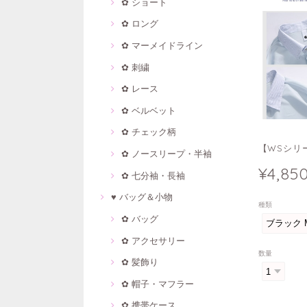
✿ ショート
✿ ロング
✿ マーメイドライン
✿ 刺繍
✿ レース
✿ ベルベット
✿ チェック柄
【WSシリー
✿ ノースリープ・半袖
¥4,85
✿ 七分袖・長袖
♥ バッグ＆小物
種類
✿ バッグ
✿ アクセサリー
数量
✿ 髪飾り
✿ 帽子・マフラー
✿ 携帯ケース