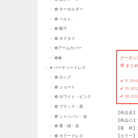
✿ キーホルダー
✿ ベルト
✿ 靴下
✿ ネクタイ
✿アームカバー
✿傘
クーポン
🉐 ま
♥ パーティードレス
✿ ロング
✔ 11,0
✿ ショート
✔ 13,0
✔ 18,0
✿ ホワイト・ピンク
✿ ブラック・黒
【商品名】
✿ シャンパン・金
【商品ID】1
✿ 青・緑・灰
【素 材】
✿ カラードレス
【カラー】