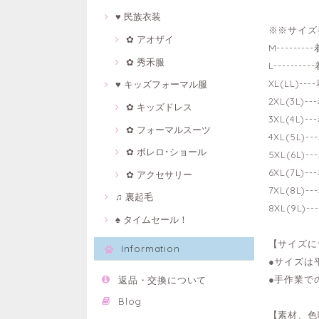
♥ 民族衣装
※※サイズ
✿ アオザイ
M------
✿ 秀禾服
L-------
XL(LL)-
♥ キッズフォーマル服
2XL(3L)
✿ キッズドレス
3XL(4L)
✿ フォーマルスーツ
4XL(5L)
✿ ボレロ･ショール
5XL(6L)
6XL(7L)
✿ アクセサリー
7XL(8L)
♫ 裏起毛
8XL(9L)
♠ タイムセール！
【サイズに
Information
●サイズは
●手作業で
返品・交換について
Blog
【素材、色