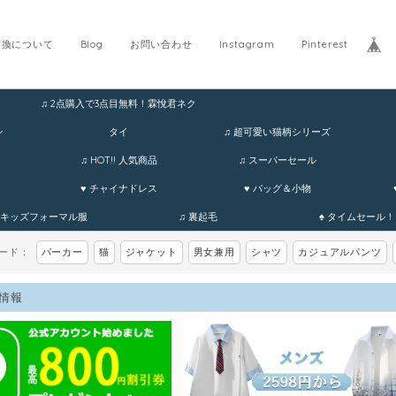
交換について
Blog
お問い合わせ
Instagram
Pinterest
♫ 2点購入で3点目無料！霖悅君ネク
ホ
ン
タイ
♫ 超可愛い猫柄シリーズ
♫ HOT!! 人気商品
♫ スーパーセール
♥ チャイナドレス
♥ バッグ＆小物
 キッズフォーマル服
♫ 裏起毛
♠ タイムセール！
ワード：
パーカー
猫
ジャケット
男女兼用
シャツ
カジュアルパンツ
情報