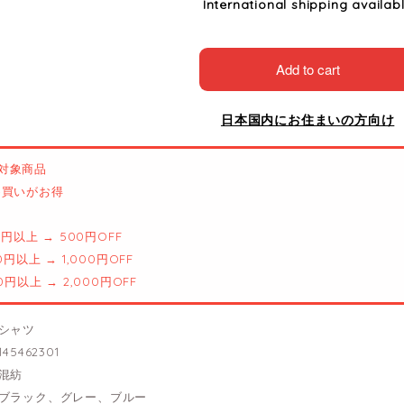
International shipping availab
Add to cart
日本国内にお住まいの方向け
対象商品
とめ買いがお得
00円以上 → 500円OFF
00円以上 → 1,000円OFF
00円以上 → 2,000円OFF
シャツ
45462301
混紡
ブラック、グレー、ブルー