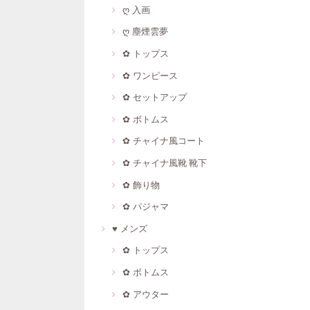
ღ 入画
ღ 塵煙雲夢
✿ トップス
✿ ワンピース
✿ セットアップ
✿ ボトムス
✿ チャイナ風コート
✿ チャイナ風靴·靴下
✿ 飾り物
✿ パジャマ
♥ メンズ
✿ トップス
✿ ボトムス
✿ アウター