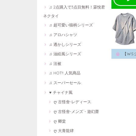
♫ 2点購入で3点目無料！霖悅君
ネクタイ
♫ 超可愛い猫柄シリーズ
♫ アロハシャツ
♫ 透かしシリーズ
♫ 油絵風シリーズ
【WS
♫ 法被
♫ HOT!! 人気商品
♫ スーパーセール
♥ チャイナ風
ღ 古怪舍-レディース
ღ 古怪舍-メンズ・遊幻齋
ღ 卿棠
ღ 大青龍肆