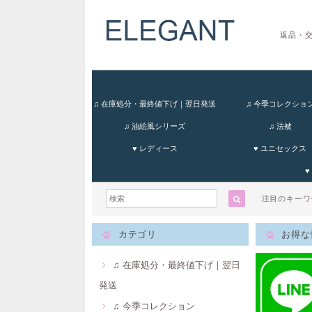
返品・
♫ 在庫処分・最終値下げ｜翌日発送
♫ 今季コレクショ
♫ 油絵風シリーズ
♫ 法被
♥ レディース
♥ ユニセックス
♥
注目のキー
カテゴリ
お得な
♫ 在庫処分・最終値下げ｜翌日
発送
♫ 今季コレクション