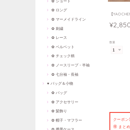
✿ ショート
✿ ロング
【YAOC
✿ マーメイドライン
¥2,85
✿ 刺繍
✿ レース
数量
✿ ベルベット
✿ チェック柄
✿ ノースリープ・半袖
✿ 七分袖・長袖
♥ バッグ＆小物
✿ バッグ
✿ アクセサリー
✿ 髪飾り
クーポン
✿ 帽子・マフラー
🉐 ま
✿ 携帯ケース