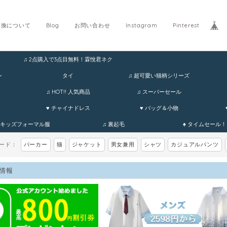
交換について
Blog
お問い合わせ
Instagram
Pinterest
♫ 2点購入で3点目無料！霖悅君ネク
ホ
ン
タイ
♫ 超可愛い猫柄シリーズ
♫ HOT!! 人気商品
♫ スーパーセール
♥ チャイナドレス
♥ バッグ＆小物
 キッズフォーマル服
♫ 裏起毛
♠ タイムセール！
ワード：
パーカー
猫
ジャケット
男女兼用
シャツ
カジュアルパンツ
情報