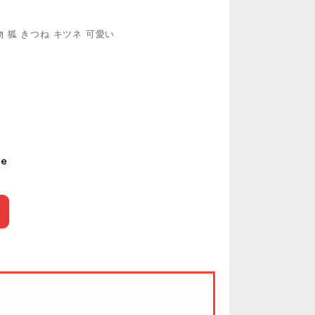
 狐 きつね キツネ 可愛い
le