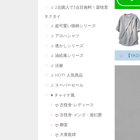
♫ 2点購入で3点目無料！霖悅君
ネクタイ
♫ 超可愛い猫柄シリーズ
♫ アロハシャツ
♫ 透かしシリーズ
♫ 油絵風シリーズ
【YA
♫ 法被
♫ HOT!! 人気商品
♫ スーパーセール
♥ チャイナ風
ღ 古怪舍-レディース
ღ 古怪舍-メンズ・遊幻齋
ღ 卿棠
ღ 大青龍肆