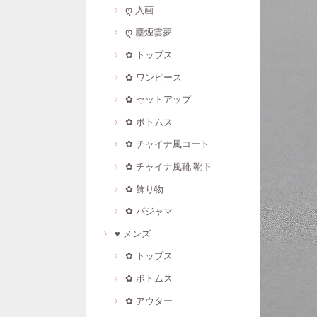
ღ 入画
ღ 塵煙雲夢
✿ トップス
✿ ワンピース
✿ セットアップ
✿ ボトムス
✿ チャイナ風コート
✿ チャイナ風靴·靴下
✿ 飾り物
✿ パジャマ
♥ メンズ
✿ トップス
✿ ボトムス
✿ アウター