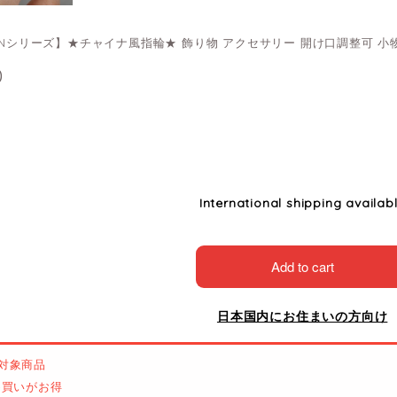
HENシリーズ】★チャイナ風指輪★ 飾り物 アクセサリー 開け口調整可 小物
0
International shipping availab
Add to cart
日本国内にお住まいの方向け
対象商品
とめ買いがお得