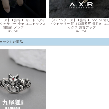
シリーズ】★指輪★ セット 5タイ
【AXRシリーズ】★指輪★ 3color 飾
アクセサリー 小物 ユニセックス
アクセサリー 開け口調整可 個性的 ユ
個性的 メンズ
ックス 気質アップ
¥3,150
¥2,950
ェックした商品