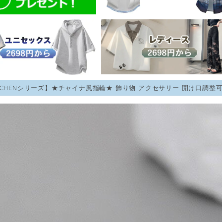
OCHENシリーズ】★チャイナ風指輪★ 飾り物 アクセサリー 開け口調整可 