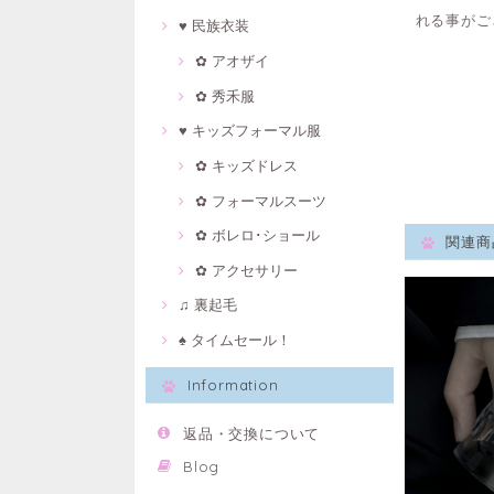
れる事がご
♥ 民族衣装
✿ アオザイ
✿ 秀禾服
♥ キッズフォーマル服
✿ キッズドレス
✿ フォーマルスーツ
✿ ボレロ･ショール
関連商
✿ アクセサリー
♫ 裏起毛
♠ タイムセール！
Information
返品・交換について
Blog