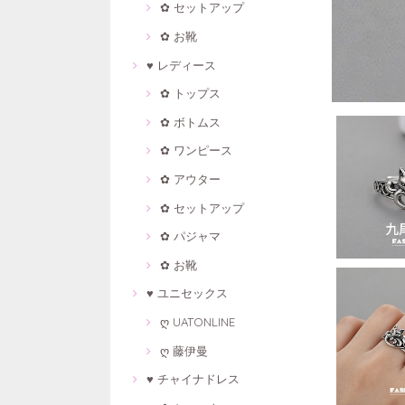
✿ セットアップ
✿ お靴
♥ レディース
✿ トップス
✿ ボトムス
✿ ワンピース
✿ アウター
✿ セットアップ
✿ パジャマ
✿ お靴
♥ ユニセックス
ღ UATONLINE
ღ 藤伊曼
♥ チャイナドレス