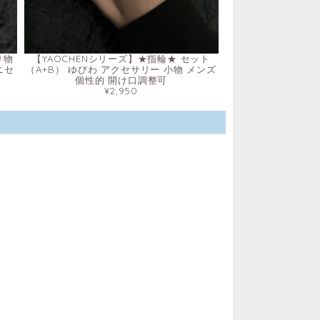
り物
【YAOCHENシリーズ】★指輪★ セット
ニセ
（A+B） ゆびわ アクセサリー 小物 メンズ
個性的 開け口調整可
¥2,950