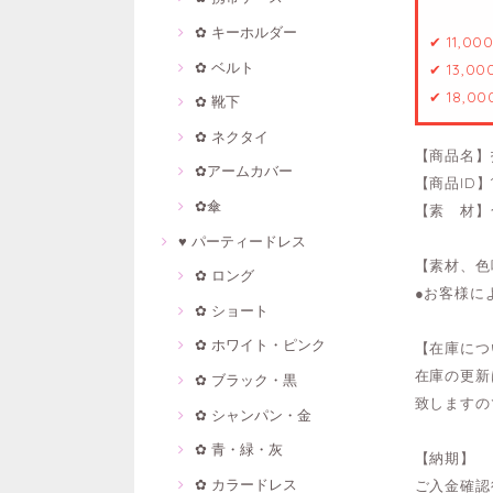
✿ キーホルダー
✔ 11,0
✿ ベルト
✔ 13,0
✔ 18,0
✿ 靴下
✿ ネクタイ
【商品名】
✿アームカバー
【商品ID】1
✿傘
【素 材】
♥ パーティードレス
【素材、色
✿ ロング
●お客様に
✿ ショート
✿ ホワイト・ピンク
【在庫につ
在庫の更新
✿ ブラック・黒
致しますの
✿ シャンパン・金
✿ 青・緑・灰
【納期】
✿ カラードレス
ご入金確認