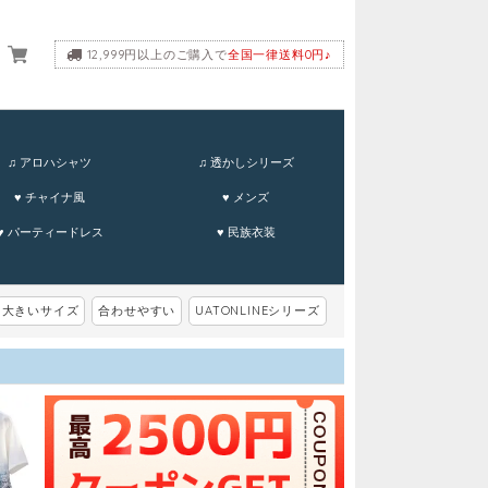
12,999円以上のご購入で
全国一律送料0円♪
ーム
♫ アロハシャツ
♫ 透かしシリーズ
♥ チャイナ風
♥ メンズ
♥ パーティードレス
♥ 民族衣装
大きいサイズ
合わせやすい
UATONLINEシリーズ