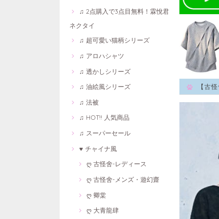
♫ 2点購入で3点目無料！霖悅君
ネクタイ
♫ 超可愛い猫柄シリーズ
♫ アロハシャツ
♫ 透かしシリーズ
♫ 油絵風シリーズ
【古怪
♫ 法被
♫ HOT!! 人気商品
♫ スーパーセール
♥ チャイナ風
ღ 古怪舍-レディース
ღ 古怪舍-メンズ・遊幻齋
ღ 卿棠
ღ 大青龍肆