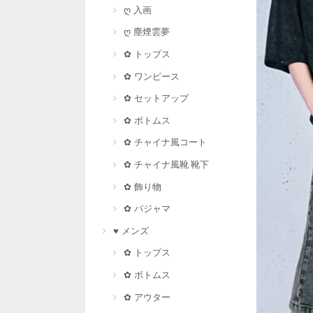
ღ 入画
ღ 塵煙雲夢
✿ トップス
✿ ワンピース
✿ セットアップ
✿ ボトムス
✿ チャイナ風コート
✿ チャイナ風靴·靴下
✿ 飾り物
✿ パジャマ
♥ メンズ
✿ トップス
✿ ボトムス
✿ アウター