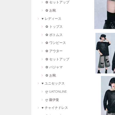
✿ セットアップ
✿ お靴
♥ レディース
✿ トップス
✿ ボトムス
✿ ワンピース
✿ アウター
✿ セットアップ
✿ パジャマ
✿ お靴
♥ ユニセックス
ღ UATONLINE
ღ 藤伊曼
♥ チャイナドレス