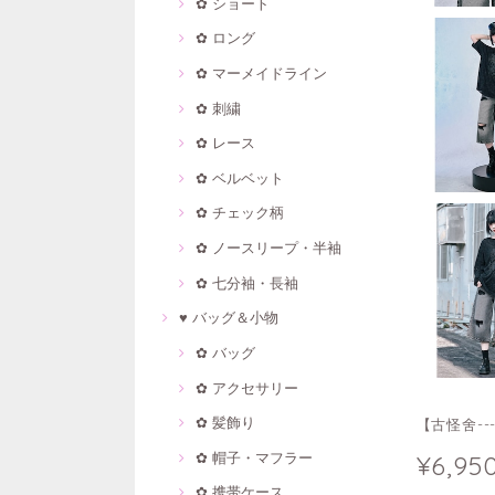
✿ ショート
✿ ロング
✿ マーメイドライン
✿ 刺繍
✿ レース
✿ ベルベット
✿ チェック柄
✿ ノースリープ・半袖
✿ 七分袖・長袖
♥ バッグ＆小物
✿ バッグ
✿ アクセサリー
✿ 髪飾り
【古怪舍-
✿ 帽子・マフラー
¥6,95
✿ 携帯ケース