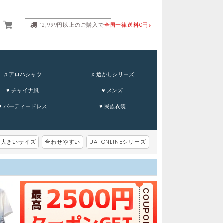
12,999円以上のご購入で
全国一律送料0円♪
ーム
♫ アロハシャツ
♫ 透かしシリーズ
♥ チャイナ風
♥ メンズ
♥ パーティードレス
♥ 民族衣装
大きいサイズ
合わせやすい
UATONLINEシリーズ