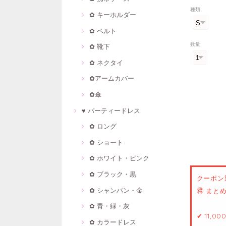
種類
✿ キーホルダー
✿ ベルト
数量
✿ 靴下
✿ ネクタイ
✿アームカバー
✿傘
♥ パーティードレス
✿ ロング
✿ ショート
✿ ホワイト・ピンク
✿ ブラック・黒
クーポン
✿ シャンパン・金
🉐 ま
✿ 青・緑・灰
✔ 11,0
✿ カラードレス