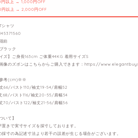
00円以上 → 1,000円OFF
00円以上 → 2,000円OFF
Tシャツ
45371560
混紡
ブラック
ズ】ご身長163cm ご体重44KG 着用サイズS
画像のズボンはこちらからご購入できます：
https://www.elegantbuy
参考(cm)※※
-着丈66/バスト110/袖丈19-54/肩幅52
-着丈68/バスト116/袖丈20-55/肩幅54
-着丈70/バスト122/袖丈21-56/肩幅56
ついて】
平置きで実寸サイズを採寸しております。
の採寸の為記述寸法より若干の誤差が生じる場合がございます。