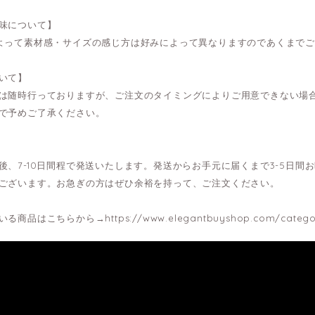
味について】
よって素材感・サイズの感じ方は好みによって異なりますのであくまで
いて】
は随時行っておりますが、ご注文のタイミングによりご用意できない場
で予めご了承ください。
後、7-10日間程で発送いたします。発送からお手元に届くまで3-5日
ございます。お急ぎの方はぜひ余裕を持って、ご注文ください。
いる商品はこちらから→
https://www.elegantbuyshop.com/catego