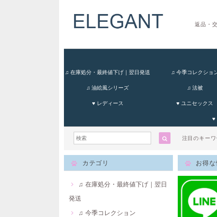
返品・
♫ 在庫処分・最終値下げ｜翌日発送
♫ 今季コレクショ
♫ 油絵風シリーズ
♫ 法被
♥ レディース
♥ ユニセックス
♥
注目のキー
カテゴリ
お得な
♫ 在庫処分・最終値下げ｜翌日
発送
♫ 今季コレクション