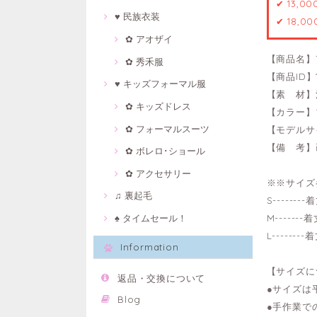
✔ 13,0
♥ 民族衣装
✔ 18,0
✿ アオザイ
【商品名】
✿ 秀禾服
【商品ID】1
♥ キッズフォーマル服
【素 材】
✿ キッズドレス
【カラー】
✿ フォーマルスーツ
【モデルサイ
【備 考】
✿ ボレロ･ショール
✿ アクセサリー
※※サイズ
♫ 裏起毛
S-------
♠ タイムセール！
M------
L-------
Information
【サイズに
返品・交換について
●サイズは
Blog
●手作業で