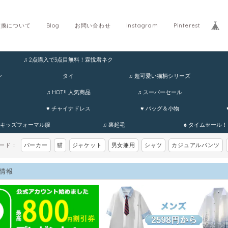
交換について
Blog
お問い合わせ
Instagram
Pinterest
♫ 2点購入で3点目無料！霖悅君ネク
ホ
ン
タイ
♫ 超可愛い猫柄シリーズ
♫ HOT!! 人気商品
♫ スーパーセール
♥ チャイナドレス
♥ バッグ＆小物
 キッズフォーマル服
♫ 裏起毛
♠ タイムセール！
ワード：
パーカー
猫
ジャケット
男女兼用
シャツ
カジュアルパンツ
情報