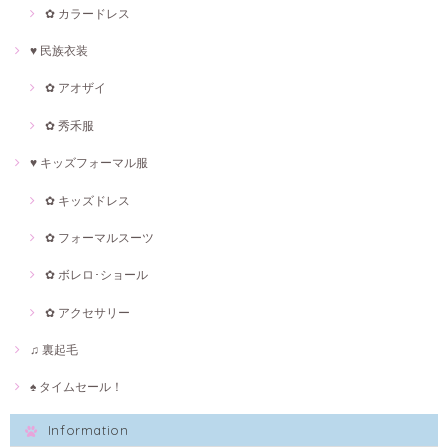
✿ カラードレス
♥ 民族衣装
✿ アオザイ
✿ 秀禾服
♥ キッズフォーマル服
✿ キッズドレス
✿ フォーマルスーツ
✿ ボレロ･ショール
✿ アクセサリー
♫ 裏起毛
♠ タイムセール！
Information