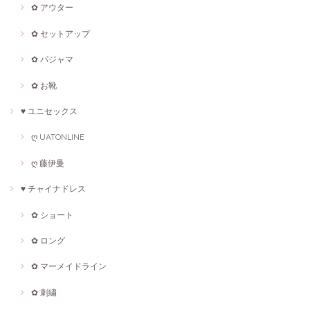
✿ アウター
✿ セットアップ
✿ パジャマ
✿ お靴
♥ ユニセックス
ღ UATONLINE
ღ 藤伊曼
♥ チャイナドレス
✿ ショート
✿ ロング
✿ マーメイドライン
✿ 刺繍