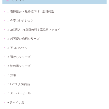
♫ 在庫処分・最終値下げ｜翌日発送
♫ 今季コレクション
♫ 2点購入で3点目無料！霖悅君ネクタイ
♫ 超可愛い猫柄シリーズ
♫ アロハシャツ
♫ 透かしシリーズ
♫ 油絵風シリーズ
♫ 法被
♫ HOT!! 人気商品
♫ スーパーセール
♥ チャイナ風