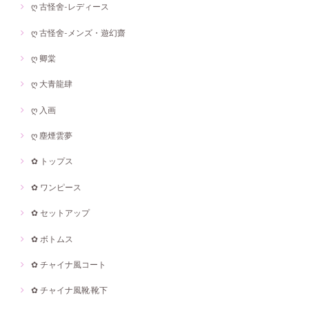
ღ 古怪舍-レディース
ღ 古怪舍-メンズ・遊幻齋
ღ 卿棠
ღ 大青龍肆
ღ 入画
ღ 塵煙雲夢
✿ トップス
✿ ワンピース
✿ セットアップ
✿ ボトムス
✿ チャイナ風コート
✿ チャイナ風靴·靴下