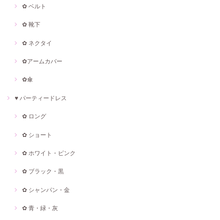
✿ ベルト
✿ 靴下
✿ ネクタイ
✿アームカバー
✿傘
♥ パーティードレス
✿ ロング
✿ ショート
✿ ホワイト・ピンク
✿ ブラック・黒
✿ シャンパン・金
✿ 青・緑・灰