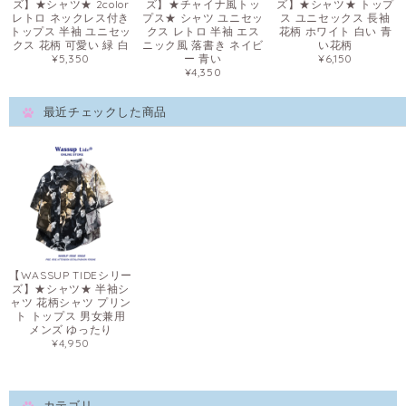
ズ】★シャツ★ 2color
ズ】★チャイナ風トッ
ズ】★シャツ★ トップ
レトロ ネックレス付き
プス★ シャツ ユニセッ
ス ユニセックス 長袖
トップス 半袖 ユニセッ
クス レトロ 半袖 エス
花柄 ホワイト 白い 青
クス 花柄 可愛い 緑 白
ニック風 落書き ネイビ
い花柄
¥5,350
ー 青い
¥6,150
¥4,350
最近チェックした商品
【WASSUP TIDEシリー
ズ】★シャツ★ 半袖シ
ャツ 花柄シャツ プリン
ト トップス 男女兼用
メンズ ゆったり
¥4,950
カテゴリ