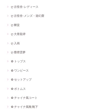
ღ 古怪舍-レディース
ღ 古怪舍-メンズ・遊幻齋
ღ 卿棠
ღ 大青龍肆
ღ 入画
ღ 塵煙雲夢
✿ トップス
✿ ワンピース
✿ セットアップ
✿ ボトムス
✿ チャイナ風コート
✿ チャイナ風靴·靴下