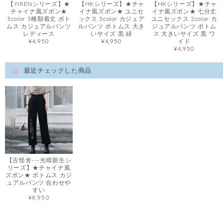
【YIRENシリーズ】★
【HKシリーズ】★チャ
【HKシリーズ】★チャ
チャイナ風ズボン★
イナ風ズボン★ ユニセ
イナ風ズボン★ 七分丈
3color 3種類着丈 ボト
ックス 3color カジュア
ユニセックス 2color カ
ムス カジュアルパンツ
ルパンツ ボトムス 大き
ジュアルパンツ ボトム
レディース
いサイズ 黒 緑
ス 大きいサイズ 黒 ワ
¥4,950
¥4,950
イド
¥4,950
最近チェックした商品
【古怪舍---光暗新生シ
リーズ】★チャイナ風
ズボン★ ボトムス カジ
ュアルパンツ 合わせや
すい
¥8,950