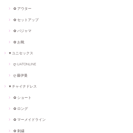
✿ アウター
✿ セットアップ
✿ パジャマ
✿ お靴
♥ ユニセックス
ღ UATONLINE
ღ 藤伊曼
♥ チャイナドレス
✿ ショート
✿ ロング
✿ マーメイドライン
✿ 刺繍