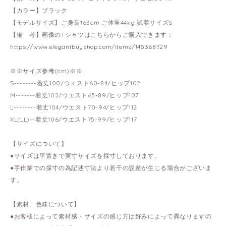
【カラー】ブラック
【モデルサイズ】ご身長163cm ご体重44kg 試着サイズS
【備 考】画像のTシャツはこちらからご購入できます：
https://www.elegantbuyshop.com/items/145368729
※※サイズ参考(cm)※※
S--------着丈100/ウエスト60-84/ヒップ102
M-------着丈102/ウエスト65-89/ヒップ107
L--------着丈104/ウエスト70-94/ヒップ112
XL(LL)--着丈106/ウエスト75-99/ヒップ117
【サイズについて】
●サイズは平置きで実寸サイズを採寸しております。
●手作業での採寸の為記述寸法より若干の誤差が生じる場合がございま
す。
【素材、色味について】
●お客様によって素材感・サイズの感じ方は好みによって異なりますの