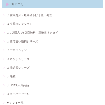
カテゴリ
♫ 在庫処分・最終値下げ｜翌日発送
♫ 今季コレクション
♫ 2点購入で3点目無料！霖悅君ネクタイ
♫ 超可愛い猫柄シリーズ
♫ アロハシャツ
♫ 透かしシリーズ
♫ 油絵風シリーズ
♫ 法被
♫ HOT!! 人気商品
♫ スーパーセール
♥ チャイナ風