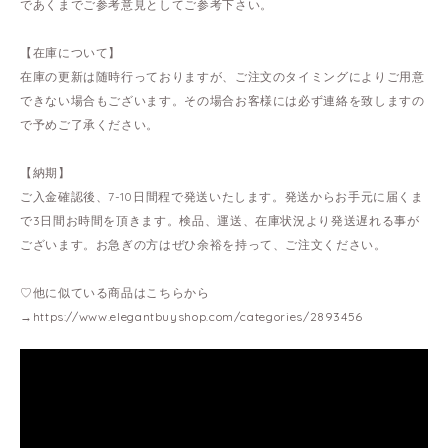
であくまでご参考意見としてご参考下さい。
【在庫について】
在庫の更新は随時行っておりますが、ご注文のタイミングによりご用意
できない場合もございます。その場合お客様には必ず連絡を致しますの
で予めご了承ください。
【納期】
ご入金確認後、7-10日間程で発送いたします。発送からお手元に届くま
で3日間お時間を頂きます。検品、運送、在庫状況より発送遅れる事が
ございます。お急ぎの方はぜひ余裕を持って、ご注文ください。
♡他に似ている商品はこちらから
→
https://www.elegantbuyshop.com/categories/2893456