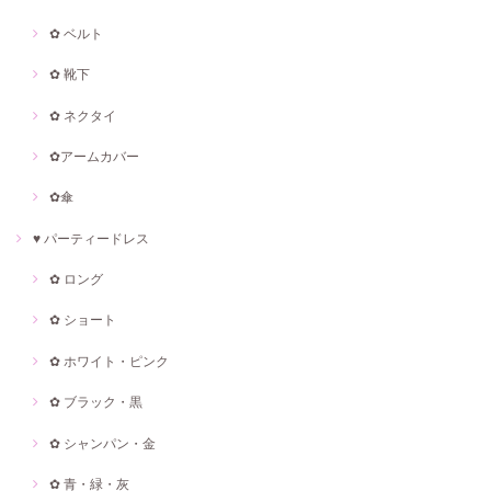
✿ ベルト
✿ 靴下
✿ ネクタイ
✿アームカバー
✿傘
♥ パーティードレス
✿ ロング
✿ ショート
✿ ホワイト・ピンク
✿ ブラック・黒
✿ シャンパン・金
✿ 青・緑・灰