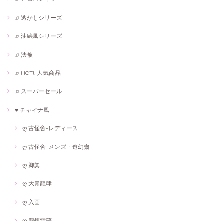
♫ 透かしシリーズ
♫ 油絵風シリーズ
♫ 法被
♫ HOT!! 人気商品
♫ スーパーセール
♥ チャイナ風
ღ 古怪舍-レディース
ღ 古怪舍-メンズ・遊幻齋
ღ 卿棠
ღ 大青龍肆
ღ 入画
ღ 塵煙雲夢