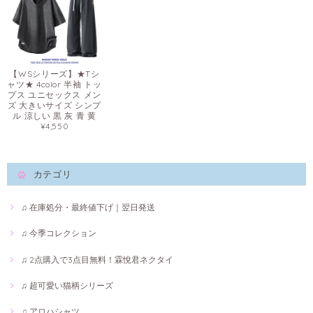
【WSシリーズ】★Tシ
ャツ★ 4color 半袖 トッ
プス ユニセックス メン
ズ 大きいサイズ シンプ
ル 涼しい 黒 灰 青 黄
¥4,550
カテゴリ
♫ 在庫処分・最終値下げ｜翌日発送
♫ 今季コレクション
♫ 2点購入で3点目無料！霖悅君ネクタイ
♫ 超可愛い猫柄シリーズ
♫ アロハシャツ