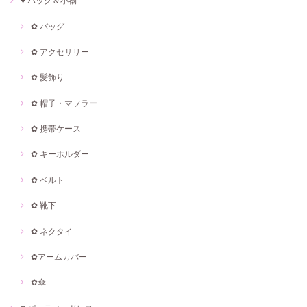
♥ バッグ＆小物
✿ バッグ
✿ アクセサリー
✿ 髪飾り
✿ 帽子・マフラー
✿ 携帯ケース
✿ キーホルダー
✿ ベルト
✿ 靴下
✿ ネクタイ
✿アームカバー
✿傘