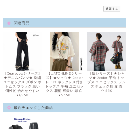
通報する
関連商品
【Cearocowシリーズ】
【UATONLINEシリー
【悟シリーズ】★シャ
★デニムパンツ★ 刺繍
ズ】★シャツ★ 2color
ツ★ 2color 半袖 トッ
ユニセックス ズボン ボ
レトロ ネックレス付き
プス ユニセックス メン
トムス ブラック 黒い
トップス 半袖 ユニセッ
ズ チェック柄 赤 青
個性的 合わせやすい
クス 花柄 可愛い 緑 白
¥4,550
¥4,950
¥5,350
最近チェックした商品