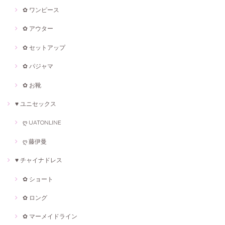
✿ ワンピース
✿ アウター
✿ セットアップ
✿ パジャマ
✿ お靴
♥ ユニセックス
ღ UATONLINE
ღ 藤伊曼
♥ チャイナドレス
✿ ショート
✿ ロング
✿ マーメイドライン