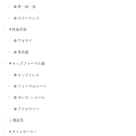
✿ 青・緑・灰
✿ カラードレス
♥ 民族衣装
✿ アオザイ
✿ 秀禾服
♥ キッズフォーマル服
✿ キッズドレス
✿ フォーマルスーツ
✿ ボレロ･ショール
✿ アクセサリー
♫ 裏起毛
♠ タイムセール！