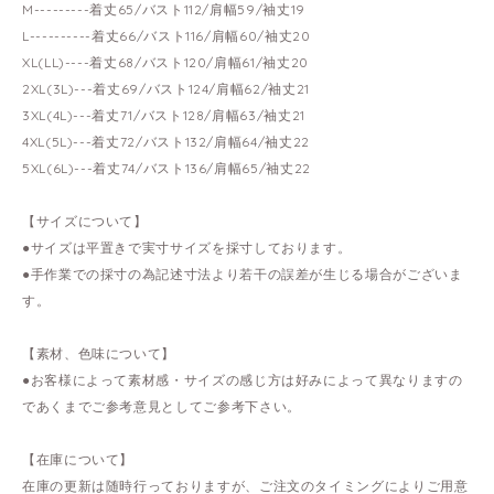
M---------着丈65/バスト112/肩幅59/袖丈19
L----------着丈66/バスト116/肩幅60/袖丈20
XL(LL)----着丈68/バスト120/肩幅61/袖丈20
2XL(3L)---着丈69/バスト124/肩幅62/袖丈21
3XL(4L)---着丈71/バスト128/肩幅63/袖丈21
4XL(5L)---着丈72/バスト132/肩幅64/袖丈22
5XL(6L)---着丈74/バスト136/肩幅65/袖丈22
【サイズについて】
●サイズは平置きで実寸サイズを採寸しております。
●手作業での採寸の為記述寸法より若干の誤差が生じる場合がございま
す。
【素材、色味について】
●お客様によって素材感・サイズの感じ方は好みによって異なりますの
であくまでご参考意見としてご参考下さい。
【在庫について】
在庫の更新は随時行っておりますが、ご注文のタイミングによりご用意