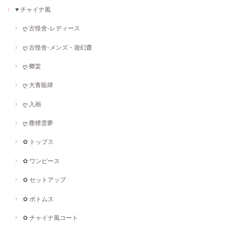
♥ チャイナ風
ღ 古怪舍-レディース
ღ 古怪舍-メンズ・遊幻齋
ღ 卿棠
ღ 大青龍肆
ღ 入画
ღ 塵煙雲夢
✿ トップス
✿ ワンピース
✿ セットアップ
✿ ボトムス
✿ チャイナ風コート