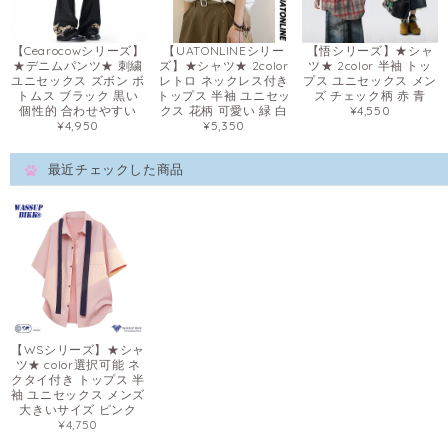
【Cearocowシリーズ】
【UATONLINEシリー
【悟シリーズ】★シャ
★デニムパンツ★ 刺繍
ズ】★シャツ★ 2color
ツ★ 2color 半袖 トッ
ユニセックス ズボン ボ
レトロ ネックレス付き
プス ユニセックス メン
トムス ブラック 黒い
トップス 半袖 ユニセッ
ズ チェック柄 赤 青
個性的 合わせやすい
クス 花柄 可愛い 緑 白
¥4,550
¥4,950
¥5,350
最近チェックした商品
【WSシリーズ】★シャ
ツ★ color選択可能 ネ
クタイ付き トップス 半
袖 ユニセックス メンズ
大きいサイズ ピンク
¥4,750