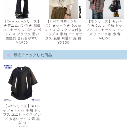
【Cearocowシリーズ】
【UATONLINEシリー
【悟シリーズ】★シャ
★デニムパンツ★ 刺繍
ズ】★シャツ★ 2color
ツ★ 2color 半袖 トッ
ユニセックス ズボン ボ
レトロ ネックレス付き
プス ユニセックス メン
トムス ブラック 黒い
トップス 半袖 ユニセッ
ズ チェック柄 赤 青
個性的 合わせやすい
クス 花柄 可愛い 緑 白
¥4,550
¥4,950
¥5,350
最近チェックした商品
【WSシリーズ】★Tシ
ャツ★ 4color 半袖 トッ
プス ユニセックス メン
ズ 大きいサイズ 紫 黒
灰 白