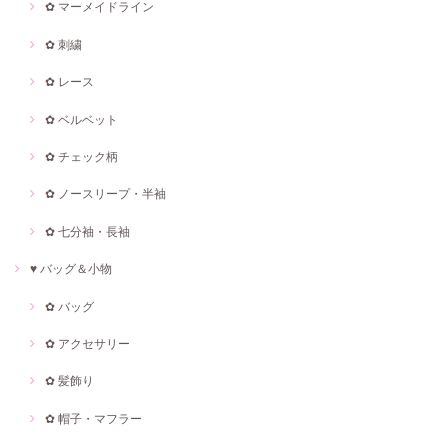
✿ マーメイドライン
✿ 刺繍
✿ レース
✿ ベルベット
✿ チェック柄
✿ ノースリープ・半袖
✿ 七分袖・長袖
♥ バッグ＆小物
✿ バッグ
✿ アクセサリー
✿ 髪飾り
✿ 帽子・マフラー