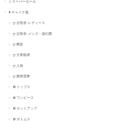
♫ スーパーセール
♥ チャイナ風
ღ 古怪舍-レディース
ღ 古怪舍-メンズ・遊幻齋
ღ 卿棠
ღ 大青龍肆
ღ 入画
ღ 塵煙雲夢
✿ トップス
✿ ワンピース
✿ セットアップ
✿ ボトムス