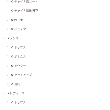
✿ チャイナ風コート
✿ チャイナ風靴·靴下
✿ 飾り物
✿ パジャマ
♥ メンズ
✿ トップス
✿ ボトムス
✿ アウター
✿ セットアップ
✿ お靴
♥ レディース
✿ トップス