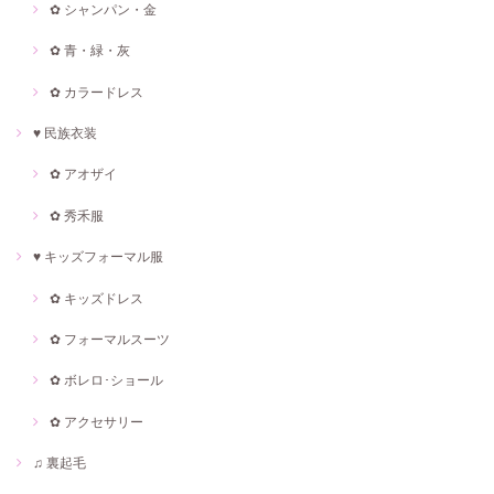
✿ シャンパン・金
✿ 青・緑・灰
✿ カラードレス
♥ 民族衣装
✿ アオザイ
✿ 秀禾服
♥ キッズフォーマル服
✿ キッズドレス
✿ フォーマルスーツ
✿ ボレロ･ショール
✿ アクセサリー
♫ 裏起毛