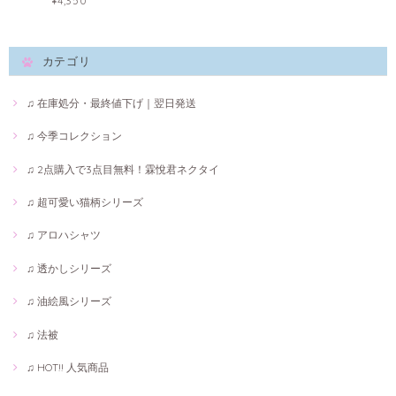
¥4,350
カテゴリ
♫ 在庫処分・最終値下げ｜翌日発送
♫ 今季コレクション
♫ 2点購入で3点目無料！霖悅君ネクタイ
♫ 超可愛い猫柄シリーズ
♫ アロハシャツ
♫ 透かしシリーズ
♫ 油絵風シリーズ
♫ 法被
♫ HOT!! 人気商品