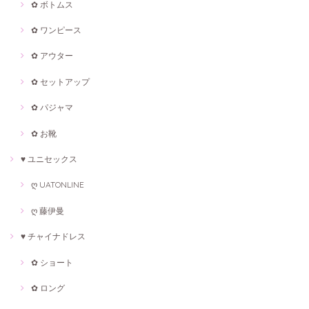
✿ ボトムス
✿ ワンピース
✿ アウター
✿ セットアップ
✿ パジャマ
✿ お靴
♥ ユニセックス
ღ UATONLINE
ღ 藤伊曼
♥ チャイナドレス
✿ ショート
✿ ロング