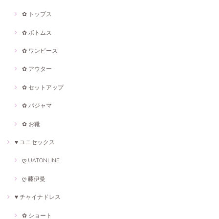
✿ トップス
✿ ボトムス
✿ ワンピース
✿ アウター
✿ セットアップ
✿ パジャマ
✿ お靴
♥ ユニセックス
ღ UATONLINE
ღ 藤伊曼
♥ チャイナドレス
✿ ショート