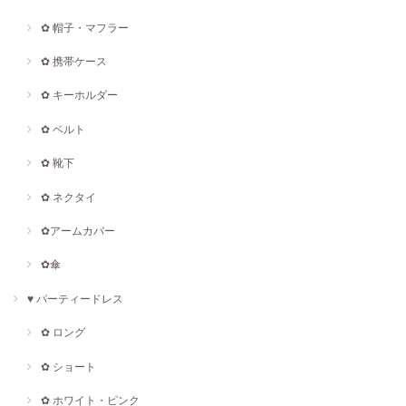
✿ 帽子・マフラー
✿ 携帯ケース
✿ キーホルダー
✿ ベルト
✿ 靴下
✿ ネクタイ
✿アームカバー
✿傘
♥ パーティードレス
✿ ロング
✿ ショート
✿ ホワイト・ピンク