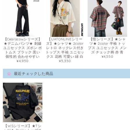
【Cearocowシリーズ】
【UATONLINEシリー
【悟シリーズ】★シャ
★デニムパンツ★ 刺繍
ズ】★シャツ★ 2color
ツ★ 2color 半袖 トッ
ユニセックス ズボン ボ
レトロ ネックレス付き
プス ユニセックス メン
トムス ブラック 黒い
トップス 半袖 ユニセッ
ズ チェック柄 赤 青
個性的 合わせやすい
クス 花柄 可愛い 緑 白
¥4,550
¥4,950
¥5,350
最近チェックした商品
【WSシリーズ】★Tシ