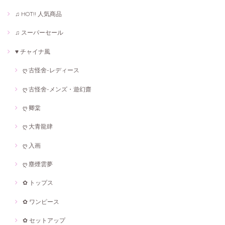
♫ HOT!! 人気商品
♫ スーパーセール
♥ チャイナ風
ღ 古怪舍-レディース
ღ 古怪舍-メンズ・遊幻齋
ღ 卿棠
ღ 大青龍肆
ღ 入画
ღ 塵煙雲夢
✿ トップス
✿ ワンピース
✿ セットアップ