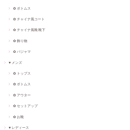
✿ ボトムス
✿ チャイナ風コート
✿ チャイナ風靴·靴下
✿ 飾り物
✿ パジャマ
♥ メンズ
✿ トップス
✿ ボトムス
✿ アウター
✿ セットアップ
✿ お靴
♥ レディース