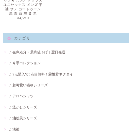
ャツ★ 7color トップス
ユニセックス メンズ 半
袖 サメ カートゥーン
黒 青 白 灰 黄 赤
¥4,350
カテゴリ
♫ 在庫処分・最終値下げ｜翌日発送
♫ 今季コレクション
♫ 2点購入で3点目無料！霖悅君ネクタイ
♫ 超可愛い猫柄シリーズ
♫ アロハシャツ
♫ 透かしシリーズ
♫ 油絵風シリーズ
♫ 法被