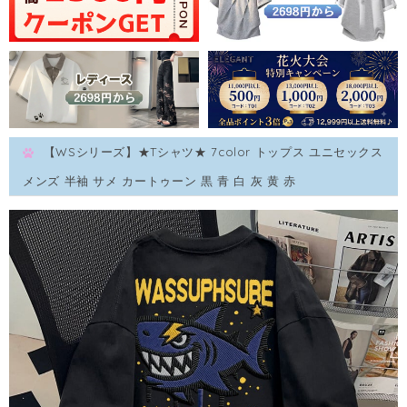
【WSシリーズ】★Tシャツ★ 7color トップス ユニセックス
メンズ 半袖 サメ カートゥーン 黒 青 白 灰 黄 赤