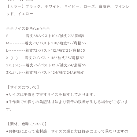
【カラー】ブラック、ホワイト、ネイビー、ローズ、白灰色、ワインレ
ッド、イエロー
※※サイズ参考(cm)※※
S----------着丈68/バスト104/袖丈22/肩幅51
M---------着丈70/バスト108/袖丈22/肩幅53
L----------着丈72/バスト112/袖丈23/肩幅55
XL(LL)----着丈74/バスト116/袖丈23/肩幅57
2XL(3L)---着丈76/バスト120/袖丈24/肩幅59
3XL(4L)---着丈78/バスト124/袖丈24/肩幅61
【サイズについて】
●サイズは平置きで実寸サイズを採寸しております。
●手作業での採寸の為記述寸法より若干の誤差が生じる場合がございま
す。
【素材、色味について】
●お客様によって素材感・サイズの感じ方は好みによって異なりますの