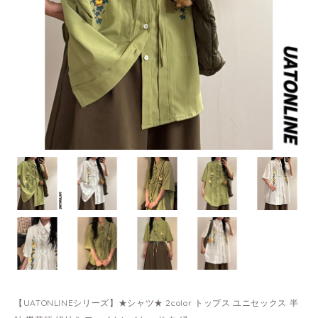
【UATONLINEシリーズ】★シャツ★ 2color トップス ユニセックス 半