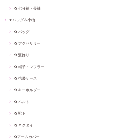
✿ 七分袖・長袖
♥ バッグ＆小物
✿ バッグ
✿ アクセサリー
✿ 髪飾り
✿ 帽子・マフラー
✿ 携帯ケース
✿ キーホルダー
✿ ベルト
✿ 靴下
✿ ネクタイ
✿アームカバー