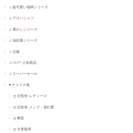
♫ 超可愛い猫柄シリーズ
♫ アロハシャツ
♫ 透かしシリーズ
♫ 油絵風シリーズ
♫ 法被
♫ HOT!! 人気商品
♫ スーパーセール
♥ チャイナ風
ღ 古怪舍-レディース
ღ 古怪舍-メンズ・遊幻齋
ღ 卿棠
ღ 大青龍肆