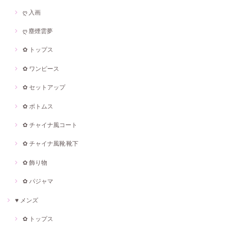
ღ 入画
ღ 塵煙雲夢
✿ トップス
✿ ワンピース
✿ セットアップ
✿ ボトムス
✿ チャイナ風コート
✿ チャイナ風靴·靴下
✿ 飾り物
✿ パジャマ
♥ メンズ
✿ トップス