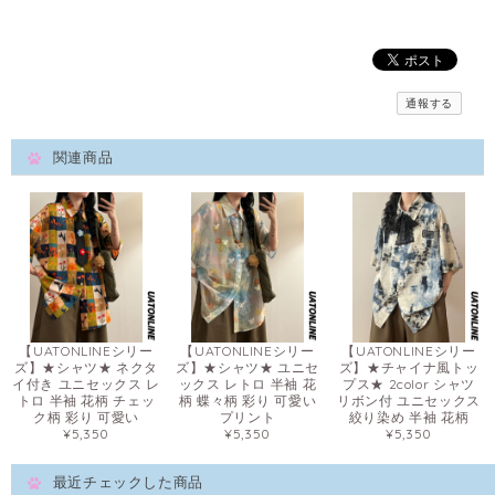
通報する
関連商品
【UATONLINEシリー
【UATONLINEシリー
【UATONLINEシリー
ズ】★シャツ★ ネクタ
ズ】★シャツ★ ユニセ
ズ】★チャイナ風トッ
イ付き ユニセックス レ
ックス レトロ 半袖 花
プス★ 2color シャツ
トロ 半袖 花柄 チェッ
柄 蝶々柄 彩り 可愛い
リボン付 ユニセックス
ク柄 彩り 可愛い
プリント
絞り染め 半袖 花柄
¥5,350
¥5,350
¥5,350
最近チェックした商品