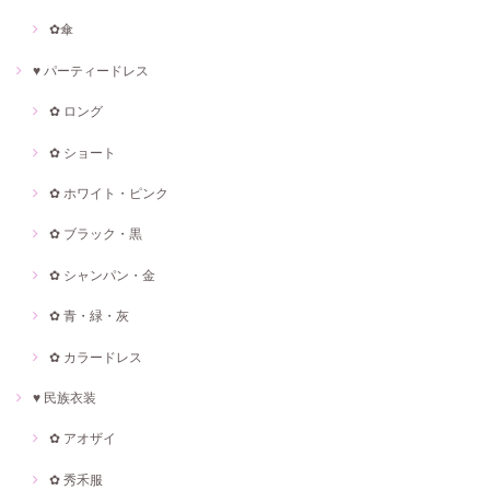
✿傘
♥ パーティードレス
✿ ロング
✿ ショート
✿ ホワイト・ピンク
✿ ブラック・黒
✿ シャンパン・金
✿ 青・緑・灰
✿ カラードレス
♥ 民族衣装
✿ アオザイ
✿ 秀禾服