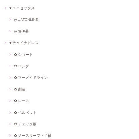
♥ ユニセックス
ღ UATONLINE
ღ 藤伊曼
♥ チャイナドレス
✿ ショート
✿ ロング
✿ マーメイドライン
✿ 刺繍
✿ レース
✿ ベルベット
✿ チェック柄
✿ ノースリープ・半袖