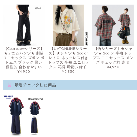
【Cearocowシリーズ】
【UATONLINEシリー
【悟シリーズ】★シャ
★デニムパンツ★ 刺繍
ズ】★シャツ★ 2color
ツ★ 2color 半袖 トッ
ユニセックス ズボン ボ
レトロ ネックレス付き
プス ユニセックス メン
トムス ブラック 黒い
トップス 半袖 ユニセッ
ズ チェック柄 赤 青
個性的 合わせやすい
クス 花柄 可愛い 緑 白
¥4,550
¥4,950
¥5,350
最近チェックした商品