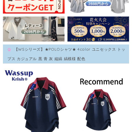
【WSシリーズ】★POLOシャツ★ 4color ユニセックス トッ
プス カジュアル 黒 青 灰 縦縞 縞模様 配色