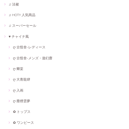
♫ 法被
♫ HOT!! 人気商品
♫ スーパーセール
♥ チャイナ風
ღ 古怪舍-レディース
ღ 古怪舍-メンズ・遊幻齋
ღ 卿棠
ღ 大青龍肆
ღ 入画
ღ 塵煙雲夢
✿ トップス
✿ ワンピース