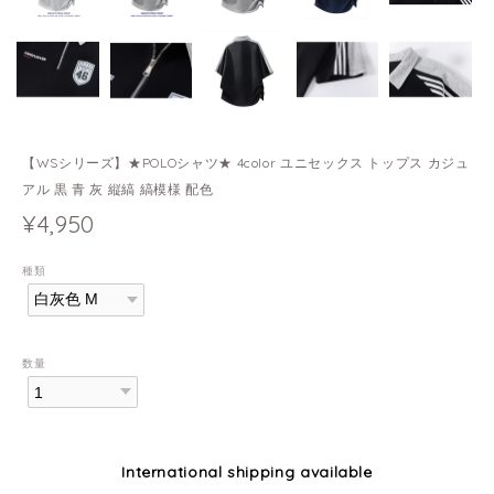
【WSシリーズ】★POLOシャツ★ 4color ユニセックス トップス カジュ
アル 黒 青 灰 縦縞 縞模様 配色
¥4,950
種類
数量
International shipping available