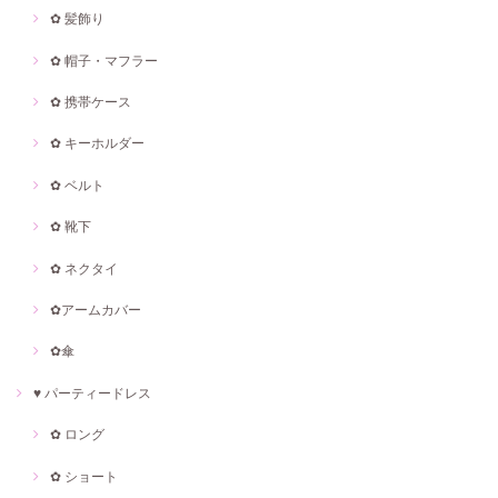
✿ 髪飾り
✿ 帽子・マフラー
✿ 携帯ケース
✿ キーホルダー
✿ ベルト
✿ 靴下
✿ ネクタイ
✿アームカバー
✿傘
♥ パーティードレス
✿ ロング
✿ ショート