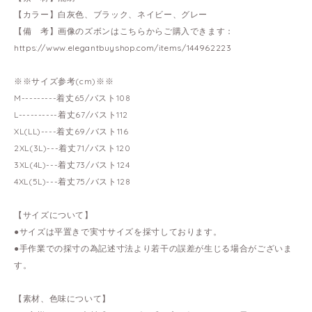
【カラー】白灰色、ブラック、ネイビー、グレー
【備 考】画像のズボンはこちらからご購入できます：
https://www.elegantbuyshop.com/items/144962223
※※サイズ参考(cm)※※
M---------着丈65/バスト108
L----------着丈67/バスト112
XL(LL)----着丈69/バスト116
2XL(3L)---着丈71/バスト120
3XL(4L)---着丈73/バスト124
4XL(5L)---着丈75/バスト128
【サイズについて】
●サイズは平置きで実寸サイズを採寸しております。
●手作業での採寸の為記述寸法より若干の誤差が生じる場合がございま
す。
【素材、色味について】