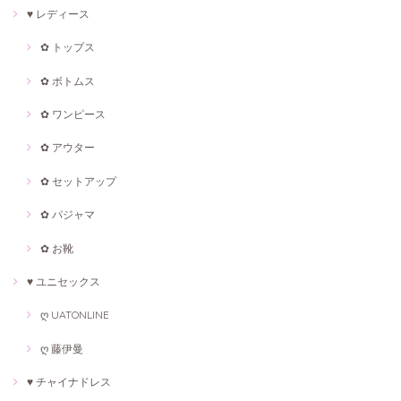
♥ レディース
✿ トップス
✿ ボトムス
✿ ワンピース
✿ アウター
✿ セットアップ
✿ パジャマ
✿ お靴
♥ ユニセックス
ღ UATONLINE
ღ 藤伊曼
♥ チャイナドレス