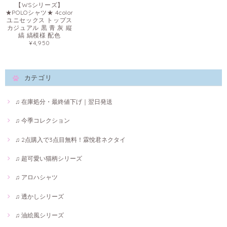
【WSシリーズ】
★POLOシャツ★ 4color
ユニセックス トップス
カジュアル 黒 青 灰 縦
縞 縞模様 配色
¥4,950
カテゴリ
♫ 在庫処分・最終値下げ｜翌日発送
♫ 今季コレクション
♫ 2点購入で3点目無料！霖悅君ネクタイ
♫ 超可愛い猫柄シリーズ
♫ アロハシャツ
♫ 透かしシリーズ
♫ 油絵風シリーズ