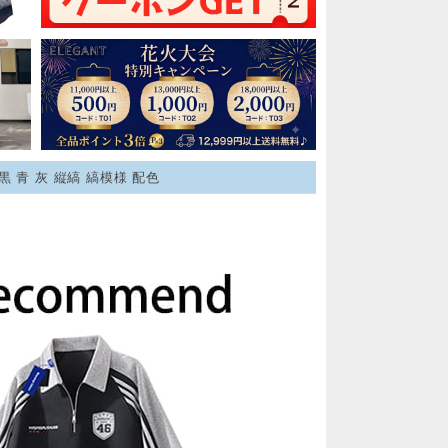
黒 青 灰 縦縞 縞模様 配色