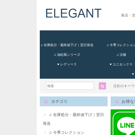
返品・
♫ 在庫処分・最終値下げ｜翌日発送
♫ 今季コレクショ
♫ 油絵風シリーズ
♫ 法被
♥ レディース
♥ ユニセックス
♥
注目のキー
カテゴリ
お得な
♫ 在庫処分・最終値下げ｜翌日
発送
♫ 今季コレクション