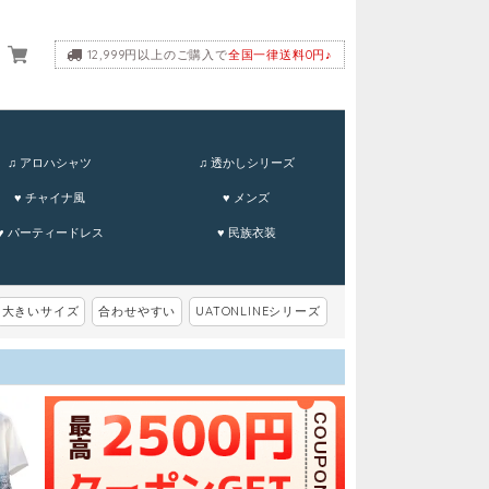
12,999円以上のご購入で
全国一律送料0円♪
ーム
♫ アロハシャツ
♫ 透かしシリーズ
♥ チャイナ風
♥ メンズ
♥ パーティードレス
♥ 民族衣装
大きいサイズ
合わせやすい
UATONLINEシリーズ