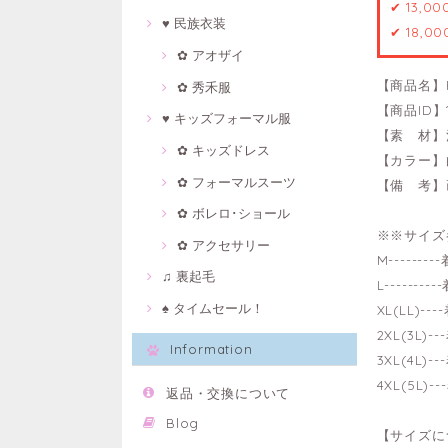
✔ 13,0
♥ 民族衣装
✔ 18,0
✿ アオザイ
【商品名】
✿ 秀禾服
【商品ID】1
♥ キッズフォーマル服
【素 材】
✿ キッズドレス
【カラー】
✿ フォーマルスーツ
【備 考】
✿ ボレロ･ショール
※※サイズ
✿ アクセサリー
M-------
♫ 裏起毛
L-------
♠ タイムセール！
XL(LL)--
2XL(3L)-
Information
3XL(4L)-
4XL(5L)-
返品・交換について
Blog
【サイズに