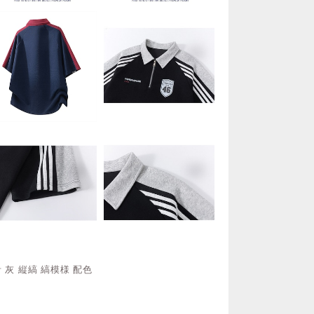
 灰 縦縞 縞模様 配色