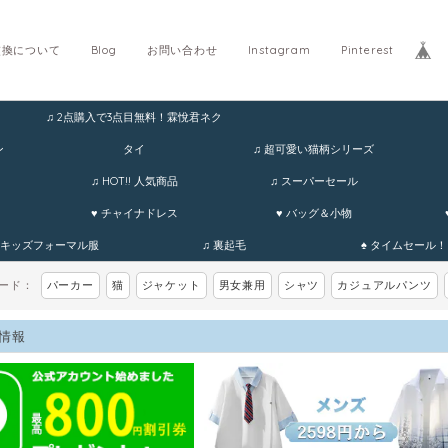
交換について
Blog
お問い合わせ
Instagram
Pinterest
♫ 2点購入で3点目無料！霖悅君ネク
ホ
ン
タイ
♫ 超可愛い猫柄シリーズ
♫ HOT!! 人気商品
♫ スーパーセール
♥ チャイナドレス
♥ バッグ＆小物
 キッズフォーマル服
♫ 裏起毛
♠ タイムセール！
ワード：
パーカー
猫
ジャケット
男女兼用
シャツ
カジュアルパンツ
情報