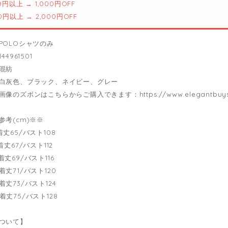
00円以上 → 1,000円OFF
00円以上 → 2,000円OFF
POLOシャツのみ
44961501
混紡
白灰色、ブラック、ネイビー、グレー
画像のズボンはこちらからご購入できます：
https://www.elegantbuy
参考(cm)※※
--着丈65/バスト108
---着丈67/バスト112
--着丈69/バスト116
--着丈71/バスト120
--着丈73/バスト124
--着丈75/バスト128
ついて】