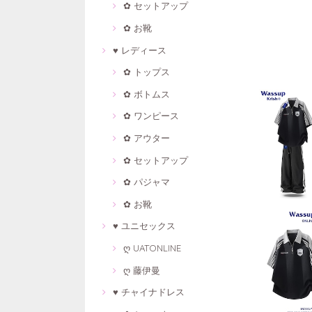
✿ セットアップ
✿ お靴
♥ レディース
✿ トップス
✿ ボトムス
✿ ワンピース
✿ アウター
✿ セットアップ
✿ パジャマ
✿ お靴
♥ ユニセックス
ღ UATONLINE
ღ 藤伊曼
♥ チャイナドレス