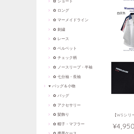
✿ ショート
✿ ロング
✿ マーメイドライン
✿ 刺繍
✿ レース
✿ ベルベット
✿ チェック柄
✿ ノースリープ・半袖
✿ 七分袖・長袖
♥ バッグ＆小物
✿ バッグ
✿ アクセサリー
✿ 髪飾り
【WSシリー
✿ 帽子・マフラー
¥4,95
✿ 携帯ケース