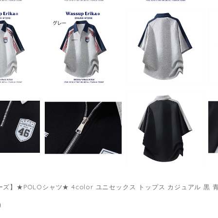
ズ】★POLOシャツ★ 4color ユニセックス トップス カジュアル 黒 青
0