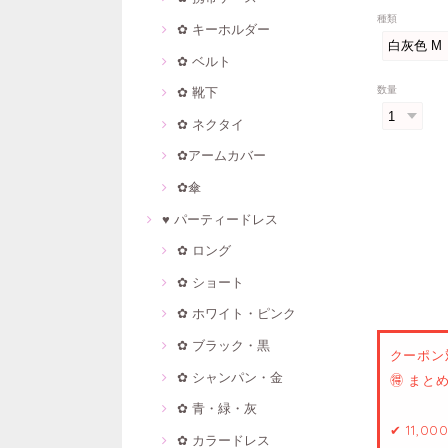
種類
✿ キーホルダー
✿ ベルト
数量
✿ 靴下
✿ ネクタイ
✿アームカバー
✿傘
♥ パーティードレス
✿ ロング
✿ ショート
✿ ホワイト・ピンク
✿ ブラック・黒
クーポン
✿ シャンパン・金
🉐 ま
✿ 青・緑・灰
✔ 11,0
✿ カラードレス