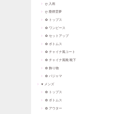
ღ 入画
ღ 塵煙雲夢
✿ トップス
✿ ワンピース
✿ セットアップ
✿ ボトムス
✿ チャイナ風コート
✿ チャイナ風靴·靴下
✿ 飾り物
✿ パジャマ
♥ メンズ
✿ トップス
✿ ボトムス
✿ アウター