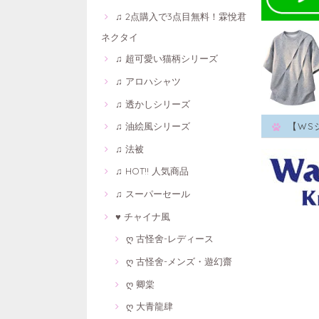
♫ 2点購入で3点目無料！霖悅君
ネクタイ
♫ 超可愛い猫柄シリーズ
♫ アロハシャツ
♫ 透かしシリーズ
♫ 油絵風シリーズ
【WS
♫ 法被
♫ HOT!! 人気商品
♫ スーパーセール
♥ チャイナ風
ღ 古怪舍-レディース
ღ 古怪舍-メンズ・遊幻齋
ღ 卿棠
ღ 大青龍肆