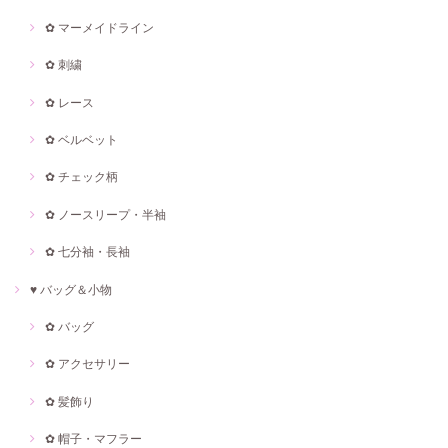
✿ マーメイドライン
✿ 刺繍
✿ レース
✿ ベルベット
✿ チェック柄
✿ ノースリープ・半袖
✿ 七分袖・長袖
♥ バッグ＆小物
✿ バッグ
✿ アクセサリー
✿ 髪飾り
✿ 帽子・マフラー