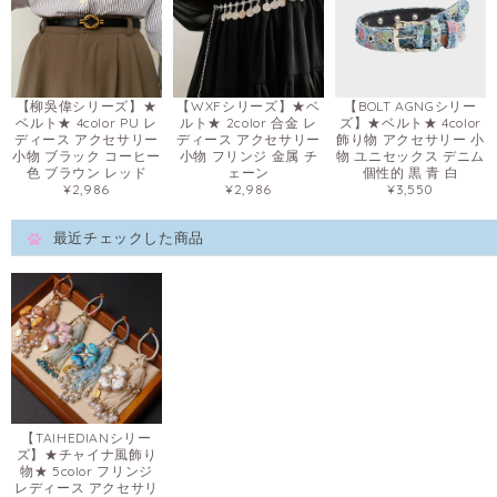
【柳吳偉シリーズ】★
【WXFシリーズ】★ベ
【BOLT AGNGシリー
ベルト★ 4color PU レ
ルト★ 2color 合金 レ
ズ】★ベルト★ 4color
ディース アクセサリー
ディース アクセサリー
飾り物 アクセサリー 小
小物 ブラック コーヒー
小物 フリンジ 金属 チ
物 ユニセックス デニム
色 ブラウン レッド
ェーン
個性的 黒 青 白
¥2,986
¥2,986
¥3,550
最近チェックした商品
【TAIHEDIANシリー
ズ】★チャイナ風飾り
物★ 5color フリンジ
レディース アクセサリ