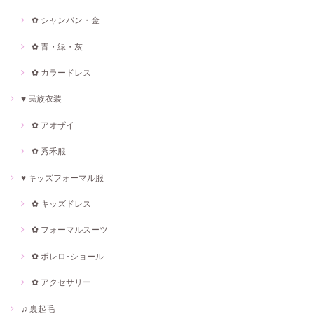
✿ シャンパン・金
✿ 青・緑・灰
✿ カラードレス
♥ 民族衣装
✿ アオザイ
✿ 秀禾服
♥ キッズフォーマル服
✿ キッズドレス
✿ フォーマルスーツ
✿ ボレロ･ショール
✿ アクセサリー
♫ 裏起毛