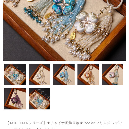
【TAIHEDIANシリーズ】★チャイナ風飾り物★ 5color フリンジ レディ