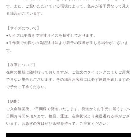
す。また、ご覧いただいている環境によって、色みが若干異なって見え
る場合がございます。
【サイズについて】
●サイズは平置きで実寸サイズを採寸しております。
●手作業での採寸の為記述寸法より若干の誤差が生じる場合がございま
す。
【在庫について】
在庫の更新は随時行っておりますが、ご注文のタイミングによりご用意
できない場合もございます。その場合お客様には必ず連絡を致しますの
で予めご了承ください。
【納期】
ご入金確認後、7日間程で発送いたします。発送からお手元に届くまで3
日間お時間を頂きます。検品、運送、在庫状況より発送遅れる事がござ
います。お急ぎの方はぜひ余裕を持って、ご注文ください。