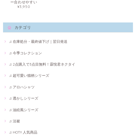
ー合わせやすい
¥3,950
カテゴリ
♫ 在庫処分・最終値下げ｜翌日発送
♫ 今季コレクション
♫ 2点購入で3点目無料！霖悅君ネクタイ
♫ 超可愛い猫柄シリーズ
♫ アロハシャツ
♫ 透かしシリーズ
♫ 油絵風シリーズ
♫ 法被
♫ HOT!! 人気商品