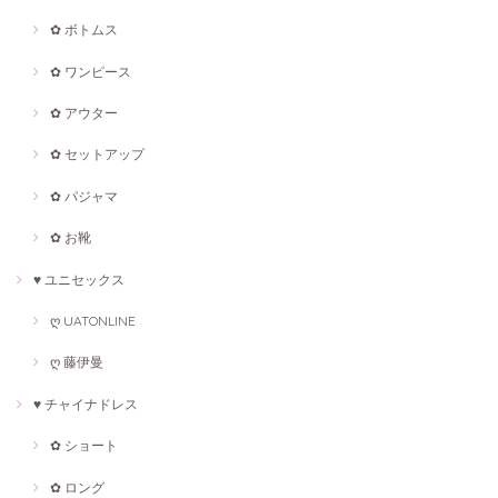
✿ ボトムス
✿ ワンピース
✿ アウター
✿ セットアップ
✿ パジャマ
✿ お靴
♥ ユニセックス
ღ UATONLINE
ღ 藤伊曼
♥ チャイナドレス
✿ ショート
✿ ロング