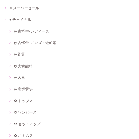
♫ スーパーセール
♥ チャイナ風
ღ 古怪舍-レディース
ღ 古怪舍-メンズ・遊幻齋
ღ 卿棠
ღ 大青龍肆
ღ 入画
ღ 塵煙雲夢
✿ トップス
✿ ワンピース
✿ セットアップ
✿ ボトムス