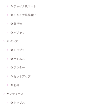
✿ チャイナ風コート
✿ チャイナ風靴·靴下
✿ 飾り物
✿ パジャマ
♥ メンズ
✿ トップス
✿ ボトムス
✿ アウター
✿ セットアップ
✿ お靴
♥ レディース
✿ トップス