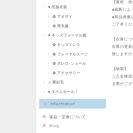
【素材、色
♥ 民族衣装
●裁断によ
✿ アオザイ
●商品画像
ご了承くだ
✿ 秀禾服
♥ キッズフォーマル服
【在庫につ
✿ キッズドレス
在庫の更新
致しますの
✿ フォーマルスーツ
✿ ボレロ･ショール
【納期】
✿ アクセサリー
ご入金確認
♫ 裏起毛
る事がござ
♠ タイムセール！
Information
返品・交換について
Blog