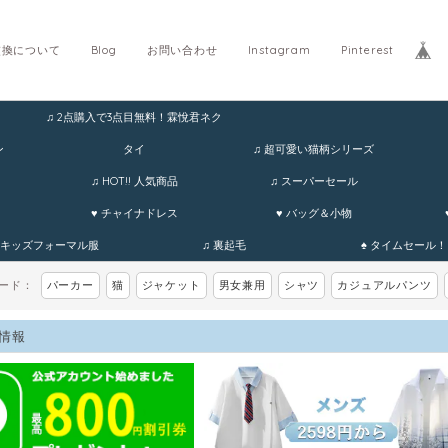
交換について
Blog
お問い合わせ
Instagram
Pinterest
♫ 2点購入で3点目無料！霖悅君ネク
ホ
ン
タイ
♫ 超可愛い猫柄シリーズ
♫ HOT!! 人気商品
♫ スーパーセール
♥ チャイナドレス
♥ バッグ＆小物
 キッズフォーマル服
♫ 裏起毛
♠ タイムセール！
ワード：
パーカー
猫
ジャケット
男女兼用
シャツ
カジュアルパンツ
情報