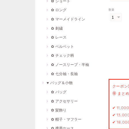
✿ ショート
✿ ロング
数量
✿ マーメイドライン
✿ 刺繍
✿ レース
✿ ベルベット
✿ チェック柄
✿ ノースリープ・半袖
✿ 七分袖・長袖
♥ バッグ＆小物
クーポン
✿ バッグ
🉐 ま
✿ アクセサリー
✔ 11,0
✿ 髪飾り
✔ 13,0
✿ 帽子・マフラー
✔ 18,0
✿ 携帯ケース