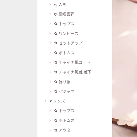
ღ 入画
ღ 塵煙雲夢
✿ トップス
✿ ワンピース
✿ セットアップ
✿ ボトムス
✿ チャイナ風コート
✿ チャイナ風靴·靴下
✿ 飾り物
✿ パジャマ
♥ メンズ
✿ トップス
✿ ボトムス
✿ アウター