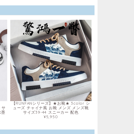
★
【RUNFANシリーズ】★お靴★ 3color シ
 サ
ューズ チャイナ風 お靴 メンズ メンズ靴
水墨
サイズ39-44 スニーカー 配色
¥5,950