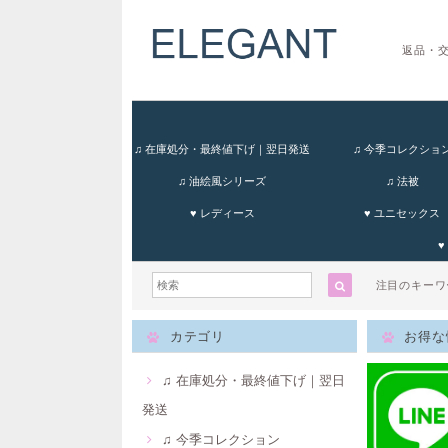
返品・
♫ 在庫処分・最終値下げ｜翌日発送
♫ 今季コレクショ
♫ 油絵風シリーズ
♫ 法被
♥ レディース
♥ ユニセックス
♥
注目のキー
カテゴリ
お得な
♫ 在庫処分・最終値下げ｜翌日
発送
♫ 今季コレクション