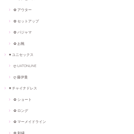
✿ アウター
✿ セットアップ
✿ パジャマ
✿ お靴
♥ ユニセックス
ღ UATONLINE
ღ 藤伊曼
♥ チャイナドレス
✿ ショート
✿ ロング
✿ マーメイドライン
✿ 刺繍