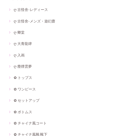
ღ 古怪舍-レディース
ღ 古怪舍-メンズ・遊幻齋
ღ 卿棠
ღ 大青龍肆
ღ 入画
ღ 塵煙雲夢
✿ トップス
✿ ワンピース
✿ セットアップ
✿ ボトムス
✿ チャイナ風コート
✿ チャイナ風靴·靴下