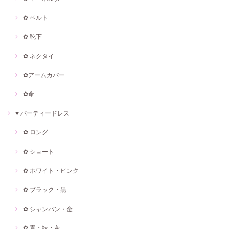
✿ ベルト
✿ 靴下
✿ ネクタイ
✿アームカバー
✿傘
♥ パーティードレス
✿ ロング
✿ ショート
✿ ホワイト・ピンク
✿ ブラック・黒
✿ シャンパン・金
✿ 青・緑・灰