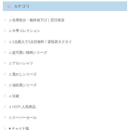
カテゴリ
♫ 在庫処分・最終値下げ｜翌日発送
♫ 今季コレクション
♫ 2点購入で3点目無料！霖悅君ネクタイ
♫ 超可愛い猫柄シリーズ
♫ アロハシャツ
♫ 透かしシリーズ
♫ 油絵風シリーズ
♫ 法被
♫ HOT!! 人気商品
♫ スーパーセール
♥ チャイナ風