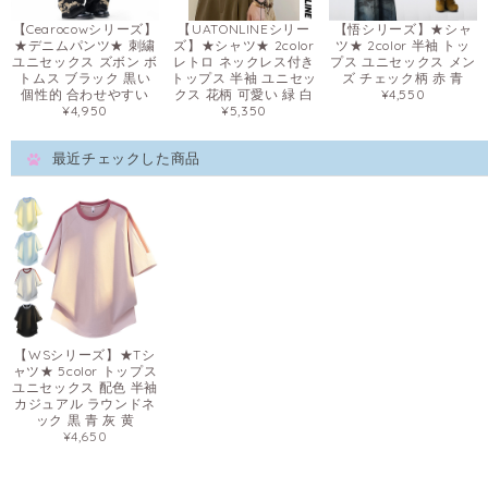
【Cearocowシリーズ】
【UATONLINEシリー
【悟シリーズ】★シャ
★デニムパンツ★ 刺繍
ズ】★シャツ★ 2color
ツ★ 2color 半袖 トッ
ユニセックス ズボン ボ
レトロ ネックレス付き
プス ユニセックス メン
トムス ブラック 黒い
トップス 半袖 ユニセッ
ズ チェック柄 赤 青
個性的 合わせやすい
クス 花柄 可愛い 緑 白
¥4,550
¥4,950
¥5,350
最近チェックした商品
【WSシリーズ】★Tシ
ャツ★ 5color トップス
ユニセックス 配色 半袖
カジュアル ラウンドネ
ック 黒 青 灰 黄
¥4,650