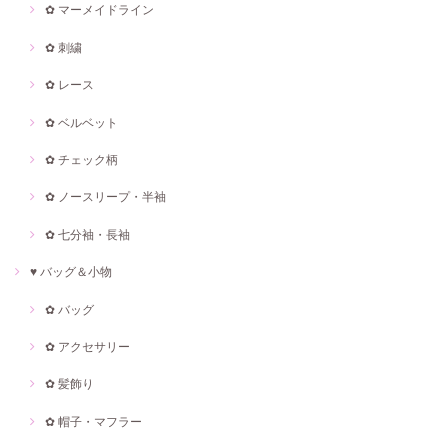
✿ マーメイドライン
✿ 刺繍
✿ レース
✿ ベルベット
✿ チェック柄
✿ ノースリープ・半袖
✿ 七分袖・長袖
♥ バッグ＆小物
✿ バッグ
✿ アクセサリー
✿ 髪飾り
✿ 帽子・マフラー