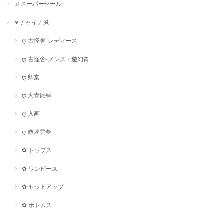
♫ スーパーセール
♥ チャイナ風
ღ 古怪舍-レディース
ღ 古怪舍-メンズ・遊幻齋
ღ 卿棠
ღ 大青龍肆
ღ 入画
ღ 塵煙雲夢
✿ トップス
✿ ワンピース
✿ セットアップ
✿ ボトムス