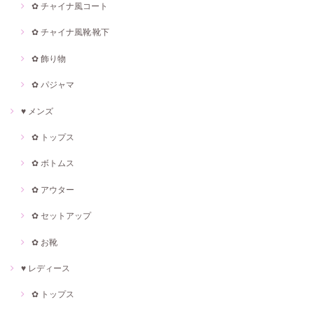
✿ チャイナ風コート
✿ チャイナ風靴·靴下
✿ 飾り物
✿ パジャマ
♥ メンズ
✿ トップス
✿ ボトムス
✿ アウター
✿ セットアップ
✿ お靴
♥ レディース
✿ トップス