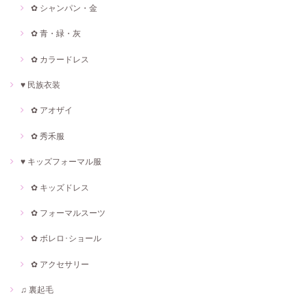
✿ シャンパン・金
✿ 青・緑・灰
✿ カラードレス
♥ 民族衣装
✿ アオザイ
✿ 秀禾服
♥ キッズフォーマル服
✿ キッズドレス
✿ フォーマルスーツ
✿ ボレロ･ショール
✿ アクセサリー
♫ 裏起毛