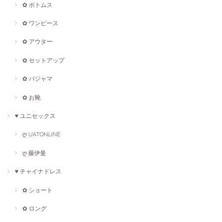
✿ ボトムス
✿ ワンピース
✿ アウター
✿ セットアップ
✿ パジャマ
✿ お靴
♥ ユニセックス
ღ UATONLINE
ღ 藤伊曼
♥ チャイナドレス
✿ ショート
✿ ロング