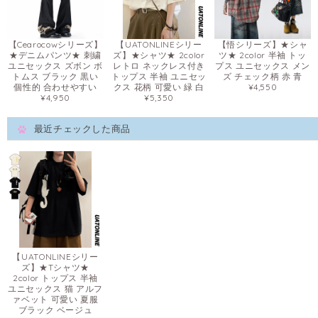
【Cearocowシリーズ】
【UATONLINEシリー
【悟シリーズ】★シャ
★デニムパンツ★ 刺繍
ズ】★シャツ★ 2color
ツ★ 2color 半袖 トッ
ユニセックス ズボン ボ
レトロ ネックレス付き
プス ユニセックス メン
トムス ブラック 黒い
トップス 半袖 ユニセッ
ズ チェック柄 赤 青
個性的 合わせやすい
クス 花柄 可愛い 緑 白
¥4,550
¥4,950
¥5,350
最近チェックした商品
【UATONLINEシリー
ズ】★Tシャツ★
2color トップス 半袖
ユニセックス 猫 アルフ
ァベット 可愛い 夏服
ブラック ベージュ