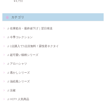
¥4,750
カテゴリ
♫ 在庫処分・最終値下げ｜翌日発送
♫ 今季コレクション
♫ 2点購入で3点目無料！霖悅君ネクタイ
♫ 超可愛い猫柄シリーズ
♫ アロハシャツ
♫ 透かしシリーズ
♫ 油絵風シリーズ
♫ 法被
♫ HOT!! 人気商品