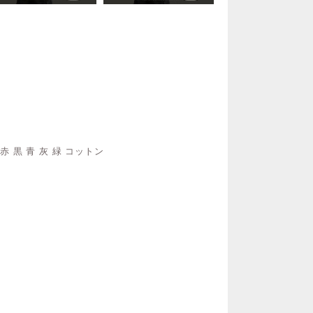
赤 黒 青 灰 緑 コットン