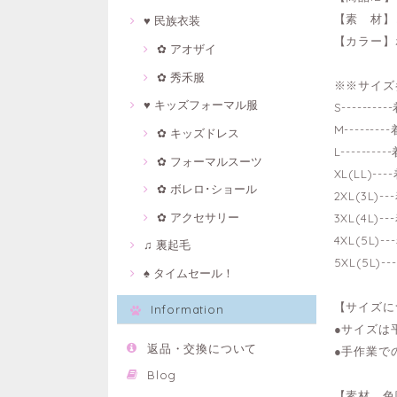
【素 材】
♥ 民族衣装
【カラー】
✿ アオザイ
✿ 秀禾服
※※サイズ
♥ キッズフォーマル服
S-------
M------
✿ キッズドレス
L-------
✿ フォーマルスーツ
XL(LL)-
✿ ボレロ･ショール
2XL(3L)
✿ アクセサリー
3XL(4L)
4XL(5L)
♫ 裏起毛
5XL(5L)
♠ タイムセール！
【サイズに
Information
●サイズは
返品・交換について
●手作業で
Blog
【素材、色