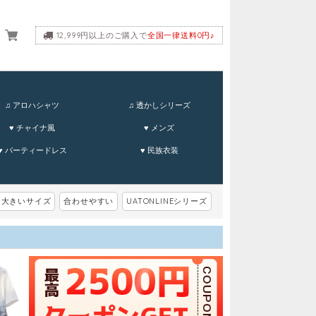
12,999円以上のご購入で
全国一律送料0円♪
ーム
♫ アロハシャツ
♫ 透かしシリーズ
♥ チャイナ風
♥ メンズ
♥ パーティードレス
♥ 民族衣装
大きいサイズ
合わせやすい
UATONLINEシリーズ