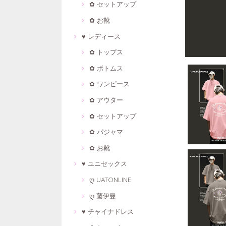
✿ セットアップ
✿ お靴
♥ レディース
✿ トップス
✿ ボトムス
✿ ワンピース
✿ アウター
✿ セットアップ
✿ パジャマ
✿ お靴
♥ ユニセックス
ღ UATONLINE
ღ 藤伊曼
♥ チャイナドレス