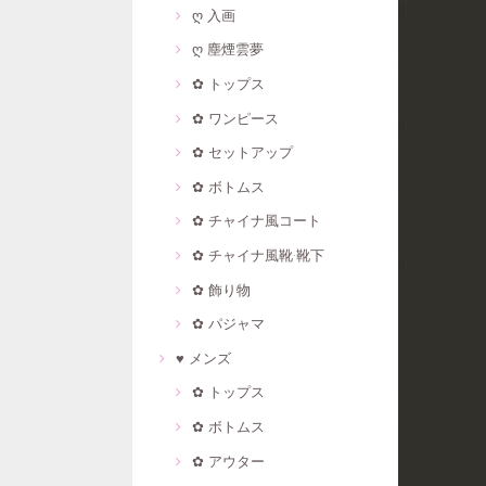
ღ 入画
ღ 塵煙雲夢
✿ トップス
✿ ワンピース
✿ セットアップ
✿ ボトムス
✿ チャイナ風コート
✿ チャイナ風靴·靴下
✿ 飾り物
✿ パジャマ
♥ メンズ
✿ トップス
✿ ボトムス
✿ アウター