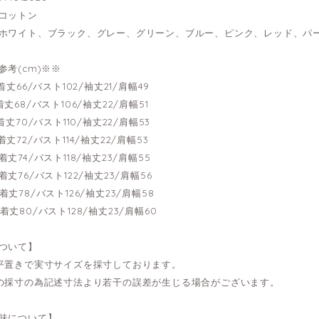
コットン
ホワイト、ブラック、グレー、グリーン、ブルー、ピンク、レッド、パ
参考(cm)※※
---着丈66/バスト102/袖丈21/肩幅49
---着丈68/バスト106/袖丈22/肩幅51
---着丈70/バスト110/袖丈22/肩幅53
---着丈72/バスト114/袖丈22/肩幅53
---着丈74/バスト118/袖丈23/肩幅55
---着丈76/バスト122/袖丈23/肩幅56
---着丈78/バスト126/袖丈23/肩幅58
---着丈80/バスト128/袖丈23/肩幅60
ついて】
平置きで実寸サイズを採寸しております。
の採寸の為記述寸法より若干の誤差が生じる場合がございます。
味について】