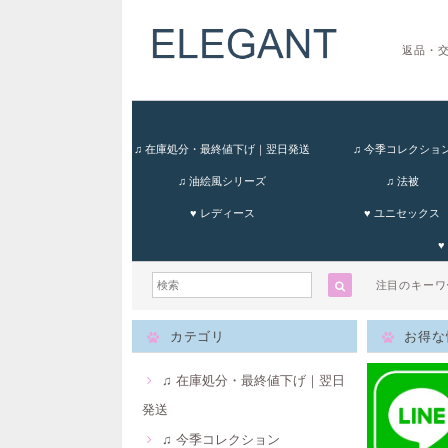
返品・
♫ 在庫処分・最終値下げ｜翌日発送
♫ 今季コレクショ
♫ 油絵風シリーズ
♫ 法被
♥ レディース
♥ ユニセックス
♥
注目のキー
カテゴリ
お得な
♫ 在庫処分・最終値下げ｜翌日
発送
♫ 今季コレクション