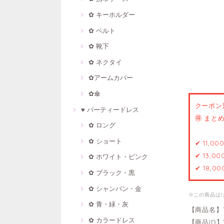
✿ キーホルダー
✿ ベルト
✿ 靴下
✿ ネクタイ
✿アームカバー
✿傘
クーポン
♥ パーティードレス
🉐 ま
✿ ロング
✿ ショート
✔ 11,0
✔ 13,0
✿ ホワイト・ピンク
✔ 18,0
✿ ブラック・黒
✿ シャンパン・金
※この商品は
✿ 青・緑・灰
【商品名】
✿ カラードレス
【商品ID】1