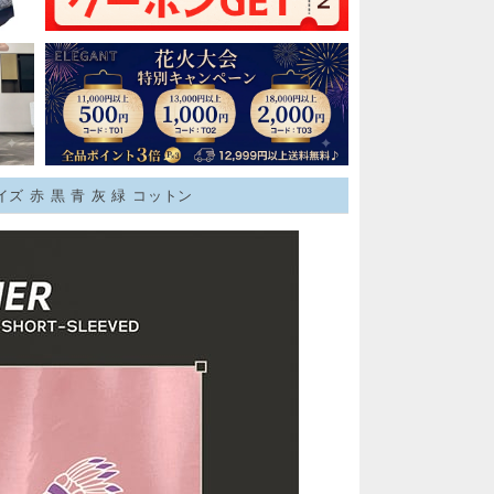
イズ 赤 黒 青 灰 緑 コットン