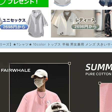
Gリーズ】★Tシャツ★ 10color トップス 半袖 男女兼用 メンズ 大きいサ