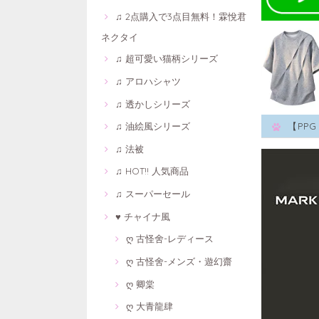
♫ 2点購入で3点目無料！霖悅君
ネクタイ
♫ 超可愛い猫柄シリーズ
♫ アロハシャツ
♫ 透かしシリーズ
♫ 油絵風シリーズ
【PP
♫ 法被
♫ HOT!! 人気商品
♫ スーパーセール
♥ チャイナ風
ღ 古怪舍-レディース
ღ 古怪舍-メンズ・遊幻齋
ღ 卿棠
ღ 大青龍肆