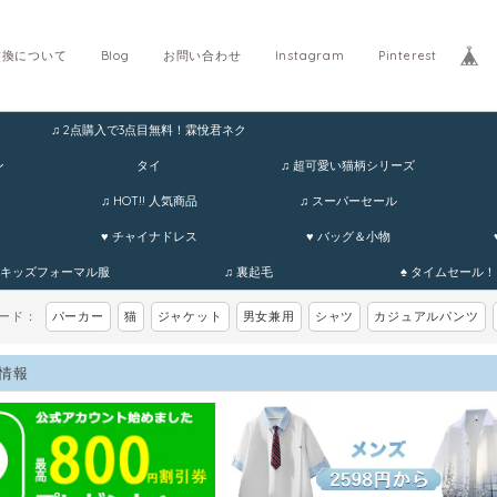
交換について
Blog
お問い合わせ
Instagram
Pinterest
♫ 2点購入で3点目無料！霖悅君ネク
ホ
ン
タイ
♫ 超可愛い猫柄シリーズ
♫ HOT!! 人気商品
♫ スーパーセール
♥ チャイナドレス
♥ バッグ＆小物
 キッズフォーマル服
♫ 裏起毛
♠ タイムセール！
ワード：
パーカー
猫
ジャケット
男女兼用
シャツ
カジュアルパンツ
情報