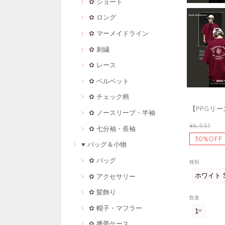
✿ ショート
✿ ロング
✿ マーメイドライン
✿ 刺繍
✿ レース
✿ ベルベット
✿ チェック柄
【PPGリー
✿ ノースリープ・半袖
¥6,551
✿ 七分袖・長袖
30%OFF
♥ バッグ＆小物
✿ バッグ
種類
✿ アクセサリー
✿ 髪飾り
数量
✿ 帽子・マフラー
✿ 携帯ケース