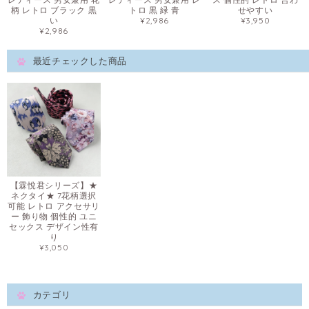
柄 レトロ ブラック 黒
トロ 黒 緑 青
せやすい
い
¥2,986
¥3,950
¥2,986
最近チェックした商品
【霖悅君シリーズ】★
ネクタイ★ 7花柄選択
可能 レトロ アクセサリ
ー 飾り物 個性的 ユニ
セックス デザイン性有
り
¥3,050
カテゴリ