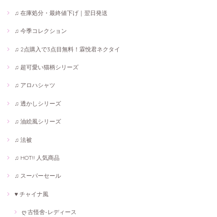
♫ 在庫処分・最終値下げ｜翌日発送
♫ 今季コレクション
♫ 2点購入で3点目無料！霖悅君ネクタイ
♫ 超可愛い猫柄シリーズ
♫ アロハシャツ
♫ 透かしシリーズ
♫ 油絵風シリーズ
♫ 法被
♫ HOT!! 人気商品
♫ スーパーセール
♥ チャイナ風
ღ 古怪舍-レディース