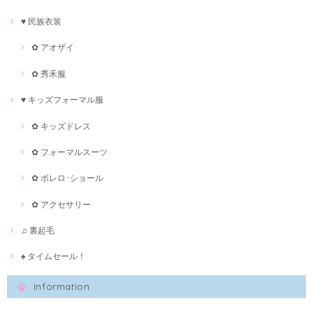
♥ 民族衣装
✿ アオザイ
✿ 秀禾服
♥ キッズフォーマル服
✿ キッズドレス
✿ フォーマルスーツ
✿ ボレロ･ショール
✿ アクセサリー
♫ 裏起毛
♠ タイムセール！
Information