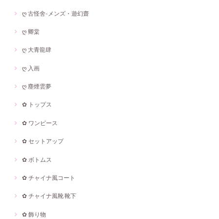
ღ 古怪舍-メンズ・遊幻齋
ღ 卿棠
ღ 大青龍肆
ღ 入画
ღ 塵煙雲夢
✿ トップス
✿ ワンピース
✿ セットアップ
✿ ボトムス
✿ チャイナ風コート
✿ チャイナ風靴·靴下
✿ 飾り物