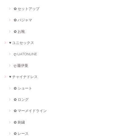
✿ セットアップ
✿ パジャマ
✿ お靴
♥ ユニセックス
ღ UATONLINE
ღ 藤伊曼
♥ チャイナドレス
✿ ショート
✿ ロング
✿ マーメイドライン
✿ 刺繍
✿ レース