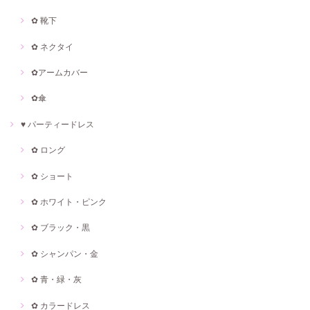
✿ 靴下
✿ ネクタイ
✿アームカバー
✿傘
♥ パーティードレス
✿ ロング
✿ ショート
✿ ホワイト・ピンク
✿ ブラック・黒
✿ シャンパン・金
✿ 青・緑・灰
✿ カラードレス