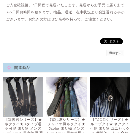
ご入金確認後、7日間程で発送いたします。発送からお手元に届くまで
3-5日間お時間を頂きます。検品、運送、在庫状況より発送遅れる事が
ございます。お急ぎの方はぜひ余裕を持って、ご注文ください。
通報する
関連商品
【霖悅君シリーズ】★
【霖悅君シリーズ】★
【TGOZIシリーズ】★
ネクタイ★ 4タイプ選
チャイナ風ネクタイ★
ループタイ★ ネクタイ
択可能 飾り物 メンズ
5color 飾り物 メンズ
小物 飾り物 ユニセック
レディース 男女兼用 花
レディース 男女兼用 レ
ス 個性的 レトロ 合わ