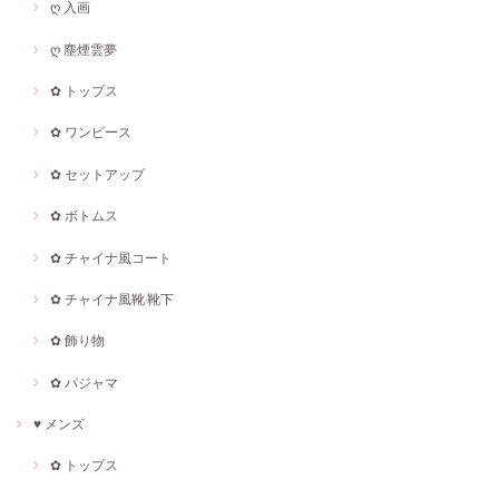
ღ 入画
ღ 塵煙雲夢
✿ トップス
✿ ワンピース
✿ セットアップ
✿ ボトムス
✿ チャイナ風コート
✿ チャイナ風靴·靴下
✿ 飾り物
✿ パジャマ
♥ メンズ
✿ トップス