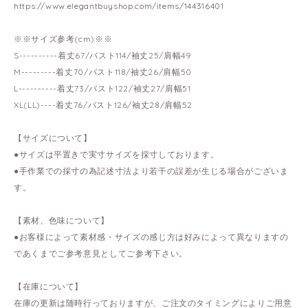
https://www.elegantbuyshop.com/items/144316401
※※サイズ参考(cm)※※
S----------着丈67/バスト114/袖丈25/肩幅49
M---------着丈70/バスト118/袖丈26/肩幅50
L----------着丈73/バスト122/袖丈27/肩幅51
XL(LL)----着丈76/バスト126/袖丈28/肩幅52
【サイズについて】
●サイズは平置きで実寸サイズを採寸しております。
●手作業での採寸の為記述寸法より若干の誤差が生じる場合がございま
す。
【素材、色味について】
●お客様によって素材感・サイズの感じ方は好みによって異なりますの
であくまでご参考意見としてご参考下さい。
【在庫について】
在庫の更新は随時行っておりますが、ご注文のタイミングによりご用意