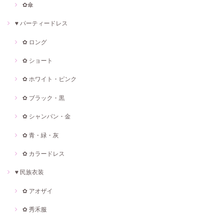
✿傘
♥ パーティードレス
✿ ロング
✿ ショート
✿ ホワイト・ピンク
✿ ブラック・黒
✿ シャンパン・金
✿ 青・緑・灰
✿ カラードレス
♥ 民族衣装
✿ アオザイ
✿ 秀禾服