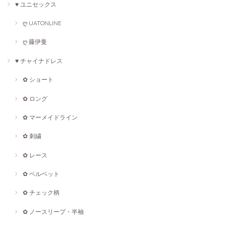
♥ ユニセックス
ღ UATONLINE
ღ 藤伊曼
♥ チャイナドレス
✿ ショート
✿ ロング
✿ マーメイドライン
✿ 刺繍
✿ レース
✿ ベルベット
✿ チェック柄
✿ ノースリープ・半袖