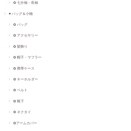
✿ 七分袖・長袖
♥ バッグ＆小物
✿ バッグ
✿ アクセサリー
✿ 髪飾り
✿ 帽子・マフラー
✿ 携帯ケース
✿ キーホルダー
✿ ベルト
✿ 靴下
✿ ネクタイ
✿アームカバー