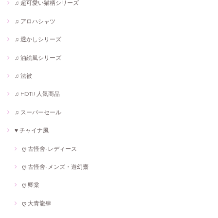
♫ 超可愛い猫柄シリーズ
♫ アロハシャツ
♫ 透かしシリーズ
♫ 油絵風シリーズ
♫ 法被
♫ HOT!! 人気商品
♫ スーパーセール
♥ チャイナ風
ღ 古怪舍-レディース
ღ 古怪舍-メンズ・遊幻齋
ღ 卿棠
ღ 大青龍肆