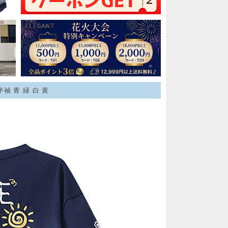
袖 青 緑 白 黄