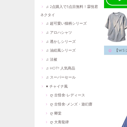
♫ 2点購入で3点目無料！霖悅君
ネクタイ
♫ 超可愛い猫柄シリーズ
♫ アロハシャツ
♫ 透かしシリーズ
♫ 油絵風シリーズ
【WS
♫ 法被
♫ HOT!! 人気商品
♫ スーパーセール
♥ チャイナ風
ღ 古怪舍-レディース
ღ 古怪舍-メンズ・遊幻齋
ღ 卿棠
ღ 大青龍肆