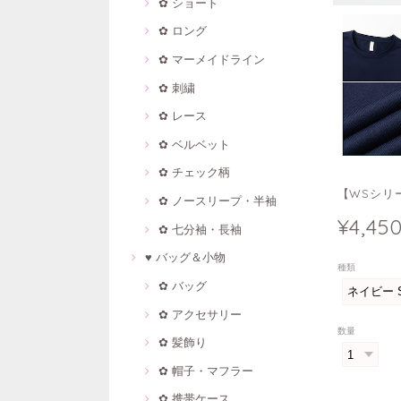
✿ ショート
✿ ロング
✿ マーメイドライン
✿ 刺繍
✿ レース
✿ ベルベット
✿ チェック柄
【WSシリー
✿ ノースリープ・半袖
¥4,45
✿ 七分袖・長袖
♥ バッグ＆小物
種類
✿ バッグ
✿ アクセサリー
数量
✿ 髪飾り
✿ 帽子・マフラー
✿ 携帯ケース