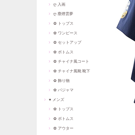
ღ 入画
ღ 塵煙雲夢
✿ トップス
✿ ワンピース
✿ セットアップ
✿ ボトムス
✿ チャイナ風コート
✿ チャイナ風靴·靴下
✿ 飾り物
✿ パジャマ
♥ メンズ
✿ トップス
✿ ボトムス
✿ アウター