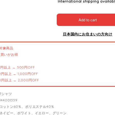
International shipping availab
Add to cart
日本国内にお住まいの方向け
対象商品
とめ買いがお得
00円以上 → 500円OFF
00円以上 → 1,000円OFF
00円以上 → 2,000円OFF
Tシャツ
44001339
コットン60％、ポリエステル40％
ネイビー、ホワイト、イエロー、グリーン