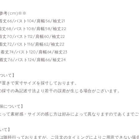
参考(cm)※※
---着丈66/バスト104/肩幅56/袖丈21
---着丈68/バスト108/肩幅58/袖丈22
---着丈70/バスト112/肩幅60/袖丈22
---着丈72/バスト116/肩幅62/袖丈22
--- 着丈74/バスト120/肩幅64/袖丈23
---着丈76/バスト124/肩幅66/袖丈24
ついて】
平置きで実寸サイズを採寸しております。
の採寸の為記述寸法より若干の誤差が生じる場合がございます。
味について】
よって素材感・サイズの感じ方は好みによって異なりますのであくまで
いて】
は随時行っておりますが、ご注文のタイミングによりご用意できない場