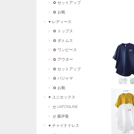
✿ セットアップ
✿ お靴
♥ レディース
✿ トップス
✿ ボトムス
✿ ワンピース
✿ アウター
✿ セットアップ
✿ パジャマ
✿ お靴
♥ ユニセックス
ღ UATONLINE
ღ 藤伊曼
♥ チャイナドレス