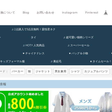
交換について
Blog
お問い合わせ
Instagram
Pinterest
♫ 2点購入で3点目無料！霖悅君ネク
ホ
ン
タイ
♫ 超可愛い猫柄シリーズ
♫ HOT!! 人気商品
♫ スーパーセール
♥ チャイナドレス
♥ バッグ＆小物
 キッズフォーマル服
♫ 裏起毛
♠ タイムセール！
ワード：
パーカー
猫
ジャケット
男女兼用
シャツ
カジュアルパンツ
情報