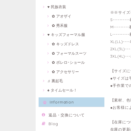
♥ 民族衣装
※※サイズ
✿ アオザイ
S-------
✿ 秀禾服
M------
L-------
♥ キッズフォーマル服
XL(LL)-
✿ キッズドレス
2XL(3L)
✿ フォーマルスーツ
3XL(4L)
✿ ボレロ･ショール
【サイズに
✿ アクセサリー
●サイズは
♫ 裏起毛
●手作業で
♠ タイムセール！
【素材、色
Information
●お客様に
返品・交換について
【在庫につ
Blog
在庫の更新