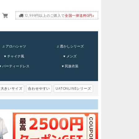
12,999円以上のご購入で
全国一律送料0円♪
ーム
♫ アロハシャツ
♫ 透かしシリーズ
♥ チャイナ風
♥ メンズ
♥ パーティードレス
♥ 民族衣装
大きいサイズ
合わせやすい
UATONLINEシリーズ