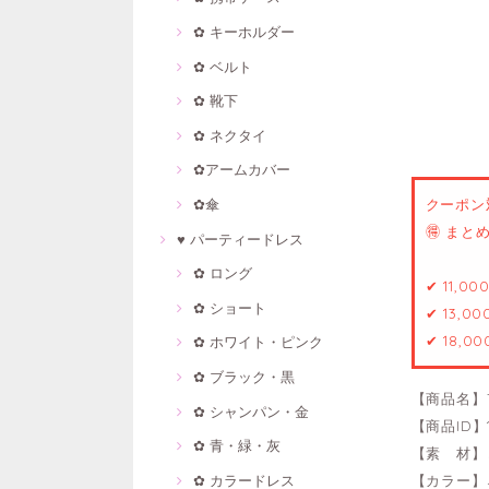
✿ キーホルダー
✿ ベルト
✿ 靴下
✿ ネクタイ
✿アームカバー
✿傘
クーポン
🉐 ま
♥ パーティードレス
✿ ロング
✔ 11,0
✿ ショート
✔ 13,0
✔ 18,0
✿ ホワイト・ピンク
✿ ブラック・黒
【商品名】
✿ シャンパン・金
【商品ID】1
✿ 青・緑・灰
【素 材】
✿ カラードレス
【カラー】