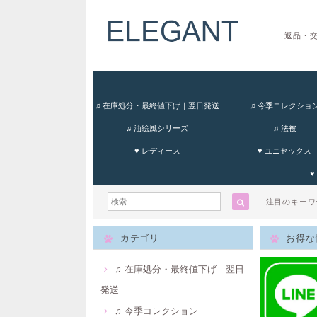
返品・
♫ 在庫処分・最終値下げ｜翌日発送
♫ 今季コレクショ
♫ 油絵風シリーズ
♫ 法被
♥ レディース
♥ ユニセックス
♥
注目のキー
カテゴリ
お得な
♫ 在庫処分・最終値下げ｜翌日
発送
♫ 今季コレクション