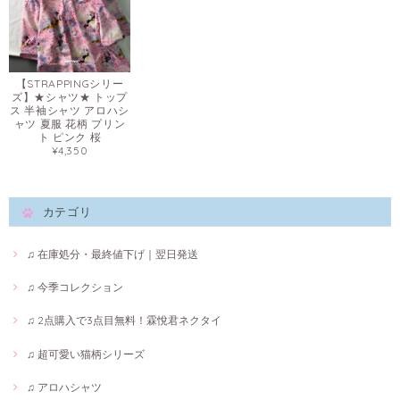
【STRAPPINGシリー
ズ】★シャツ★ トップ
ス 半袖シャツ アロハシ
ャツ 夏服 花柄 プリン
ト ピンク 桜
¥4,350
カテゴリ
♫ 在庫処分・最終値下げ｜翌日発送
♫ 今季コレクション
♫ 2点購入で3点目無料！霖悅君ネクタイ
♫ 超可愛い猫柄シリーズ
♫ アロハシャツ