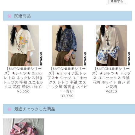
通報する
関連商品
【UATONLINEシリー
【UATONLINEシリー
【UATONLINEシリー
ズ】★シャツ★ 2color
ズ】★チャイナ風トッ
ズ】★シャツ★ トップ
レトロ ネックレス付き
プス★ シャツ ユニセッ
ス ユニセックス 長袖
トップス 半袖 ユニセッ
クス レトロ 半袖 エス
花柄 ホワイト 白い 青
クス 花柄 可愛い 緑 白
ニック風 落書き ネイビ
い花柄
¥5,350
ー 青い
¥6,150
¥4,350
最近チェックした商品