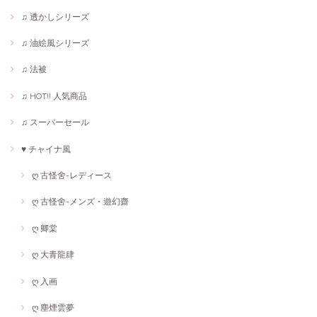
♫ 透かしシリーズ
♫ 油絵風シリーズ
♫ 法被
♫ HOT!! 人気商品
♫ スーパーセール
♥ チャイナ風
ღ 古怪舍-レディース
ღ 古怪舍-メンズ・遊幻齋
ღ 卿棠
ღ 大青龍肆
ღ 入画
ღ 塵煙雲夢