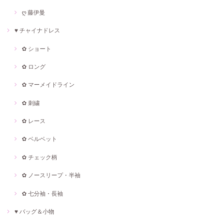
ღ 藤伊曼
♥ チャイナドレス
✿ ショート
✿ ロング
✿ マーメイドライン
✿ 刺繍
✿ レース
✿ ベルベット
✿ チェック柄
✿ ノースリープ・半袖
✿ 七分袖・長袖
♥ バッグ＆小物