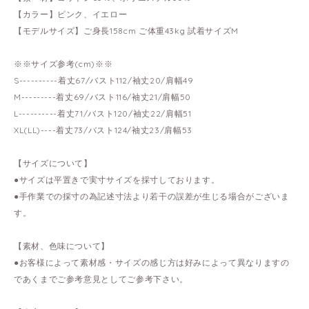
【カラー】ピンク、イエロー
【モデルサイズ】ご身長158cm ご体重43kg 試着サイズM
※※サイズ参考(cm)※※
S----------着丈67/バスト112/袖丈20/肩幅49
M---------着丈69/バスト116/袖丈21/肩幅50
L----------着丈71/バスト120/袖丈22/肩幅51
XL(LL)----着丈73/バスト124/袖丈23/肩幅53
【サイズについて】
●サイズは平置きで実寸サイズを採寸しております。
●手作業での採寸の為記述寸法より若干の誤差が生じる場合がございま
す。
【素材、色味について】
●お客様によって素材感・サイズの感じ方は好みによって異なりますの
であくまでご参考意見としてご参考下さい。