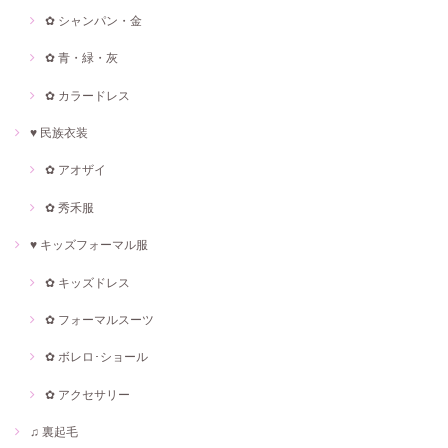
✿ シャンパン・金
✿ 青・緑・灰
✿ カラードレス
♥ 民族衣装
✿ アオザイ
✿ 秀禾服
♥ キッズフォーマル服
✿ キッズドレス
✿ フォーマルスーツ
✿ ボレロ･ショール
✿ アクセサリー
♫ 裏起毛