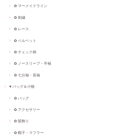
✿ マーメイドライン
✿ 刺繍
✿ レース
✿ ベルベット
✿ チェック柄
✿ ノースリープ・半袖
✿ 七分袖・長袖
♥ バッグ＆小物
✿ バッグ
✿ アクセサリー
✿ 髪飾り
✿ 帽子・マフラー