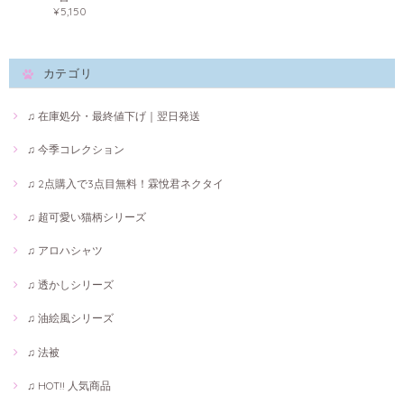
¥5,150
カテゴリ
♫ 在庫処分・最終値下げ｜翌日発送
♫ 今季コレクション
♫ 2点購入で3点目無料！霖悅君ネクタイ
♫ 超可愛い猫柄シリーズ
♫ アロハシャツ
♫ 透かしシリーズ
♫ 油絵風シリーズ
♫ 法被
♫ HOT!! 人気商品