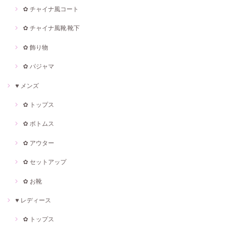
✿ チャイナ風コート
✿ チャイナ風靴·靴下
✿ 飾り物
✿ パジャマ
♥ メンズ
✿ トップス
✿ ボトムス
✿ アウター
✿ セットアップ
✿ お靴
♥ レディース
✿ トップス