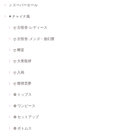
♫ スーパーセール
♥ チャイナ風
ღ 古怪舍-レディース
ღ 古怪舍-メンズ・遊幻齋
ღ 卿棠
ღ 大青龍肆
ღ 入画
ღ 塵煙雲夢
✿ トップス
✿ ワンピース
✿ セットアップ
✿ ボトムス