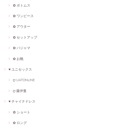
✿ ボトムス
✿ ワンピース
✿ アウター
✿ セットアップ
✿ パジャマ
✿ お靴
♥ ユニセックス
ღ UATONLINE
ღ 藤伊曼
♥ チャイナドレス
✿ ショート
✿ ロング