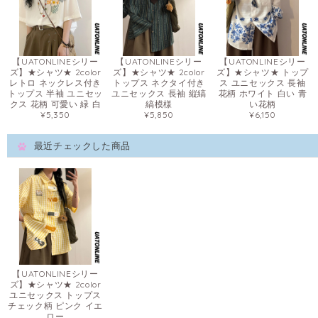
【UATONLINEシリー
【UATONLINEシリー
【UATONLINEシリー
ズ】★シャツ★ 2color
ズ】★シャツ★ 2color
ズ】★シャツ★ トップ
レトロ ネックレス付き
トップス ネクタイ付き
ス ユニセックス 長袖
トップス 半袖 ユニセッ
ユニセックス 長袖 縦縞
花柄 ホワイト 白い 青
クス 花柄 可愛い 緑 白
縞模様
い花柄
¥5,350
¥5,850
¥6,150
最近チェックした商品
【UATONLINEシリー
ズ】★シャツ★ 2color
ユニセックス トップス
チェック柄 ピンク イエ
ロー