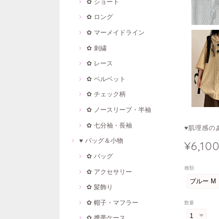
✿ ショート
✿ ロング
✿ マーメイドライン
✿ 刺繍
✿ レース
✿ ベルベット
✿ チェック柄
✿ ノースリープ・半袖
✿ 七分袖・長袖
♥肌理感のあ
♥ バッグ＆小物
¥6,10
✿ バッグ
種類
✿ アクセサリー
✿ 髪飾り
✿ 帽子・マフラー
数量
✿ 携帯ケース