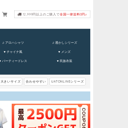
12,999円以上のご購入で
全国一律送料0円♪
ーム
♫ アロハシャツ
♫ 透かしシリーズ
♥ チャイナ風
♥ メンズ
♥ パーティードレス
♥ 民族衣装
大きいサイズ
合わせやすい
UATONLINEシリーズ