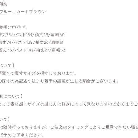
混紡
ブルー、カーキブラウン
参考(cm)※※
---着丈73/バスト134/袖丈25/肩幅60
---着丈74/バスト138/袖丈26/肩幅61
---着丈75/バスト142/袖丈27/肩幅62
ついて】
平置きで実寸サイズを採寸しております。
の採寸の為記述寸法より若干の誤差が生じる場合がございます。
味について】
よって素材感・サイズの感じ方は好みによって異なりますのであくまで
いて】
は随時行っておりますが、ご注文のタイミングによりご用意できない場
で予めご了承ください。