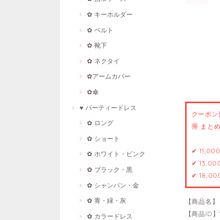
✿ キーホルダー
✿ ベルト
✿ 靴下
✿ ネクタイ
✿アームカバー
✿傘
♥ パーティードレス
クーポン
✿ ロング
🉐 ま
✿ ショート
✔ 11,0
✿ ホワイト・ピンク
✔ 13,0
✿ ブラック・黒
✔ 18,0
✿ シャンパン・金
✿ 青・緑・灰
【商品名】
【商品ID】1
✿ カラードレス