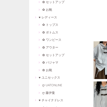
✿ セットアップ
✿ お靴
♥ レディース
✿ トップス
✿ ボトムス
✿ ワンピース
✿ アウター
✿ セットアップ
✿ パジャマ
✿ お靴
♥ ユニセックス
ღ UATONLINE
ღ 藤伊曼
♥ チャイナドレス