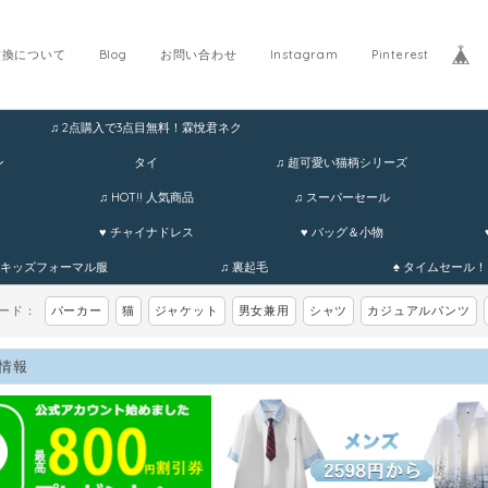
交換について
Blog
お問い合わせ
Instagram
Pinterest
♫ 2点購入で3点目無料！霖悅君ネク
ホ
ン
タイ
♫ 超可愛い猫柄シリーズ
♫ HOT!! 人気商品
♫ スーパーセール
♥ チャイナドレス
♥ バッグ＆小物
 キッズフォーマル服
♫ 裏起毛
♠ タイムセール！
ワード：
パーカー
猫
ジャケット
男女兼用
シャツ
カジュアルパンツ
情報