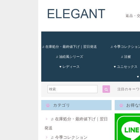
返品・
♫ 在庫処分・最終値下げ｜翌日発送
♫ 今季コレクショ
♫ 油絵風シリーズ
♫ 法被
♥ レディース
♥ ユニセックス
♥
注目のキー
カテゴリ
お得な
♫ 在庫処分・最終値下げ｜翌日
発送
♫ 今季コレクション