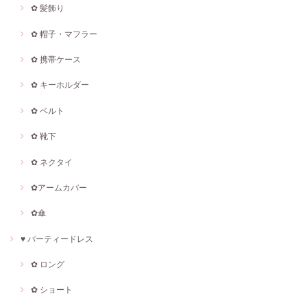
✿ 髪飾り
✿ 帽子・マフラー
✿ 携帯ケース
✿ キーホルダー
✿ ベルト
✿ 靴下
✿ ネクタイ
✿アームカバー
✿傘
♥ パーティードレス
✿ ロング
✿ ショート