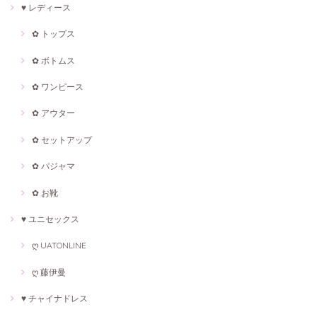
♥ レディース
✿ トップス
✿ ボトムス
✿ ワンピース
✿ アウター
✿ セットアップ
✿ パジャマ
✿ お靴
♥ ユニセックス
ღ UATONLINE
ღ 藤伊曼
♥ チャイナドレス