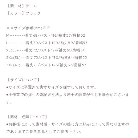
【素 材】デニム
【カラー】ブラック
※※サイズ参考(cm)※※
M---------着丈68/バスト116/袖丈57/肩幅52
L----------着丈70/バスト120/袖丈59/肩幅53
XL(LL)----着丈72/バスト124/袖丈61/肩幅54
2XL(3L)---着丈75/バスト130/袖丈64/肩幅55
3XL(4L)---着丈78/バスト136/袖丈67/肩幅57
【サイズについて】
●サイズは平置きで実寸サイズを採寸しております。
●手作業での採寸の為記述寸法より若干の誤差が生じる場合がございま
す。
【素材、色味について】
●お客様によって素材感・サイズの感じ方は好みによって異なりますの
であくまでご参考意見としてご参考下さい。