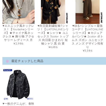
♥エスニック風ネックレ
♥向日葵刺繍短袖Tシャ
♥ゆる×シンプル＝最強
ス！【Youboheシリー
ツ！【UATONLINEシリ
コーデ！【UATONLINE
ズ】★チャイナ風ネッ
ーズ】★シャツ★ ユニ
シリーズ】★カジュア
クレス★ 飾り物 アクセ
セックス 3color トップ
ルパンツ★ 2color ボト
サリー レディース 月
ス 向日葵 ひまわり 短
ムス ズボン ユニセック
¥2,986
袖シャツ 黒 白 黄
ス メンズ デザイン性有
¥4,486
り
¥5,586
最近チェックした商品
♥一枚のデニムが、春秋