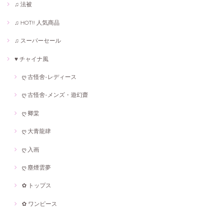
♫ 法被
♫ HOT!! 人気商品
♫ スーパーセール
♥ チャイナ風
ღ 古怪舍-レディース
ღ 古怪舍-メンズ・遊幻齋
ღ 卿棠
ღ 大青龍肆
ღ 入画
ღ 塵煙雲夢
✿ トップス
✿ ワンピース