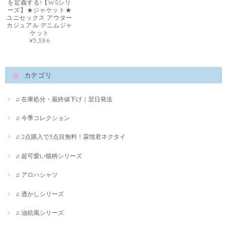
を定義する!【WSシリ
ーズ】★ジャケット★
ユニセックス アウター
カジュアル デニムジャ
ケット
¥5,386
カテゴリ
♫ 在庫処分・最終値下げ｜翌日発送
♫ 今季コレクション
♫ 2点購入で3点目無料！霖悅君ネクタイ
♫ 超可愛い猫柄シリーズ
♫ アロハシャツ
♫ 透かしシリーズ
♫ 油絵風シリーズ