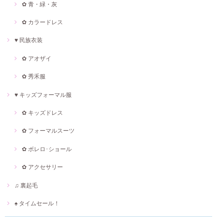
✿ 青・緑・灰
✿ カラードレス
♥ 民族衣装
✿ アオザイ
✿ 秀禾服
♥ キッズフォーマル服
✿ キッズドレス
✿ フォーマルスーツ
✿ ボレロ･ショール
✿ アクセサリー
♫ 裏起毛
♠ タイムセール！