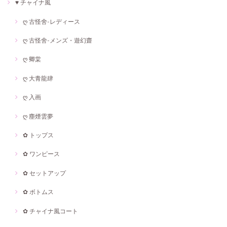
♥ チャイナ風
ღ 古怪舍-レディース
ღ 古怪舍-メンズ・遊幻齋
ღ 卿棠
ღ 大青龍肆
ღ 入画
ღ 塵煙雲夢
✿ トップス
✿ ワンピース
✿ セットアップ
✿ ボトムス
✿ チャイナ風コート