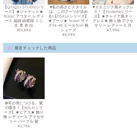
【QIUQIU STUDIOシリ
♥私の高さとスタイル
♥エスニック風ネックレ
ーズ】★ジャケット★
は、このブーツが決め
ス！【Youboheシリー
3color アウター レディ
る!【OSALAシリーズ】
ズ】★チャイナ風ネッ
ース 縦縞 縞模様 ミニ
★ブーツ★ 3color サイ
クレス★ 飾り物 アクセ
丈 青 赤 白
ズ34-40 ヒール5cm 靴
サリー レディース 月
¥10,886
シューズ
¥2,986
¥6,984
最近チェックした商品
✿耳の骨につける、紫
の囁き！【AOLAIシリ
ーズ】★ピアス★ 飾り
物 レディース アクセサ
リー パープル 紫
¥2,786