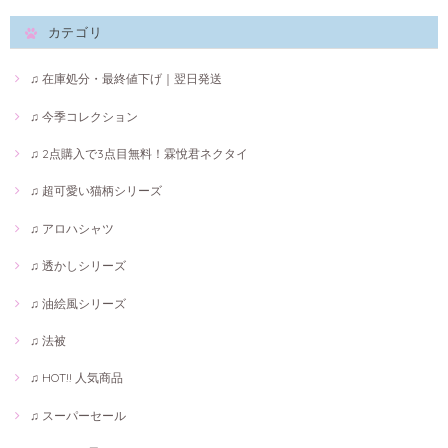
カテゴリ
♫ 在庫処分・最終値下げ｜翌日発送
♫ 今季コレクション
♫ 2点購入で3点目無料！霖悅君ネクタイ
♫ 超可愛い猫柄シリーズ
♫ アロハシャツ
♫ 透かしシリーズ
♫ 油絵風シリーズ
♫ 法被
♫ HOT!! 人気商品
♫ スーパーセール