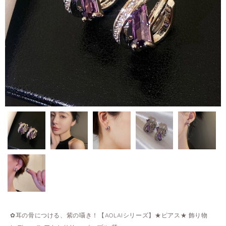
✿耳の骨につける、紫の囁き！【AOLAIシリーズ】★ピアス★ 飾り物