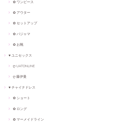
✿ ワンピース
✿ アウター
✿ セットアップ
✿ パジャマ
✿ お靴
♥ ユニセックス
ღ UATONLINE
ღ 藤伊曼
♥ チャイナドレス
✿ ショート
✿ ロング
✿ マーメイドライン