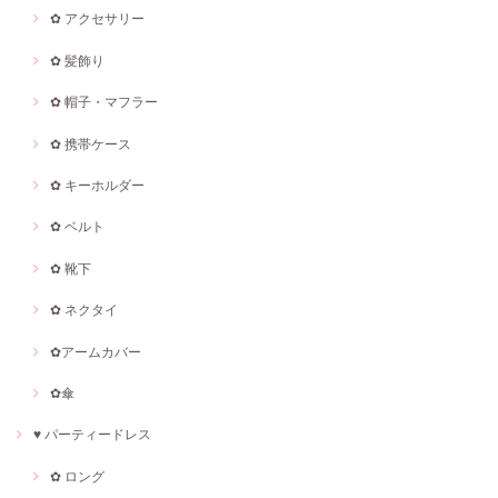
✿ アクセサリー
✿ 髪飾り
✿ 帽子・マフラー
✿ 携帯ケース
✿ キーホルダー
✿ ベルト
✿ 靴下
✿ ネクタイ
✿アームカバー
✿傘
♥ パーティードレス
✿ ロング