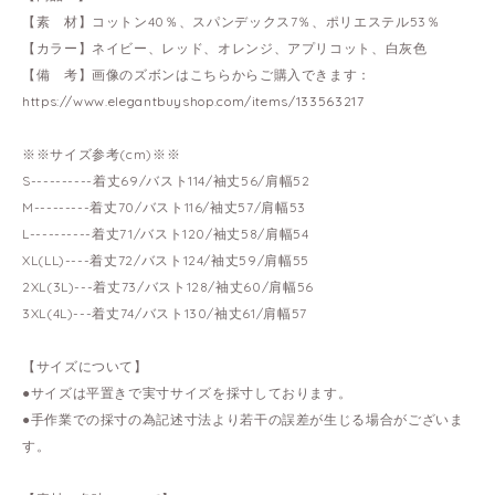
【素 材】コットン40％、スパンデックス7％、ポリエステル53％
【カラー】ネイビー、レッド、オレンジ、アプリコット、白灰色
【備 考】画像のズボンはこちらからご購入できます：
https://www.elegantbuyshop.com/items/133563217
※※サイズ参考(cm)※※
S----------着丈69/バスト114/袖丈56/肩幅52
M---------着丈70/バスト116/袖丈57/肩幅53
L----------着丈71/バスト120/袖丈58/肩幅54
XL(LL)----着丈72/バスト124/袖丈59/肩幅55
2XL(3L)---着丈73/バスト128/袖丈60/肩幅56
3XL(4L)---着丈74/バスト130/袖丈61/肩幅57
【サイズについて】
●サイズは平置きで実寸サイズを採寸しております。
●手作業での採寸の為記述寸法より若干の誤差が生じる場合がございま
す。