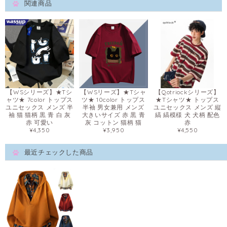
関連商品
【WSシリーズ】★Tシ
【WSリーズ】★Tシャ
【Qotriockシリーズ】
ャツ★ 7color トップス
ツ★ 10color トップス
★Tシャツ★ トップス
ユニセックス メンズ 半
半袖 男女兼用 メンズ
ユニセックス メンズ 縦
袖 猫 猫柄 黒 青 白 灰
大きいサイズ 赤 黒 青
縞 縞模様 犬 犬柄 配色
赤 可愛い
灰 コットン 猫柄 猫
赤
¥4,350
¥3,950
¥4,550
最近チェックした商品