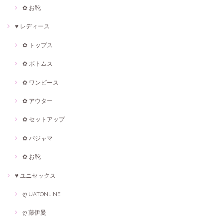
✿ お靴
♥ レディース
✿ トップス
✿ ボトムス
✿ ワンピース
✿ アウター
✿ セットアップ
✿ パジャマ
✿ お靴
♥ ユニセックス
ღ UATONLINE
ღ 藤伊曼