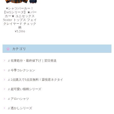
♥シャツパーカー！
【WSシリーズ】★パー
カー★ ユニセックス
5color トップス フェイ
クレイヤード チェック
柄
¥5,386
カテゴリ
♫ 在庫処分・最終値下げ｜翌日発送
♫ 今季コレクション
♫ 2点購入で3点目無料！霖悅君ネクタイ
♫ 超可愛い猫柄シリーズ
♫ アロハシャツ
♫ 透かしシリーズ