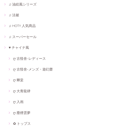
♫ 油絵風シリーズ
♫ 法被
♫ HOT!! 人気商品
♫ スーパーセール
♥ チャイナ風
ღ 古怪舍-レディース
ღ 古怪舍-メンズ・遊幻齋
ღ 卿棠
ღ 大青龍肆
ღ 入画
ღ 塵煙雲夢
✿ トップス