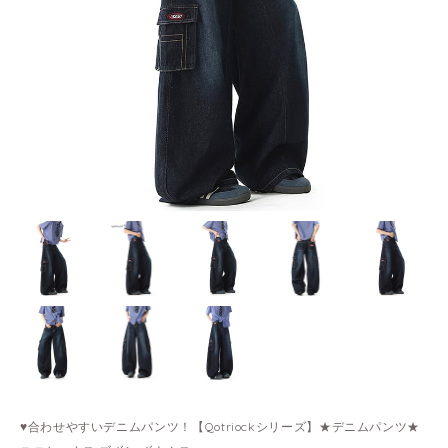
♥合わせやすいデニムパンツ！【Qotriockシリーズ】★デニムパンツ★