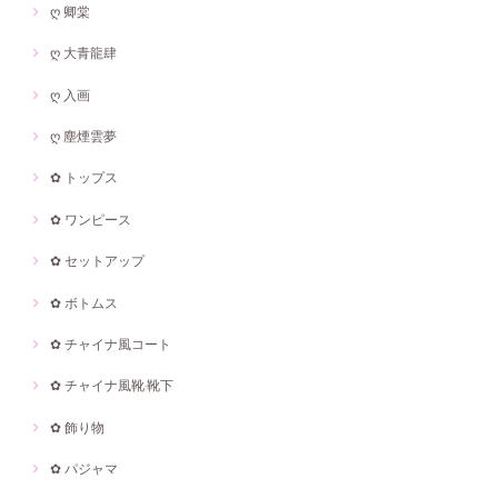
ღ 卿棠
ღ 大青龍肆
ღ 入画
ღ 塵煙雲夢
✿ トップス
✿ ワンピース
✿ セットアップ
✿ ボトムス
✿ チャイナ風コート
✿ チャイナ風靴·靴下
✿ 飾り物
✿ パジャマ