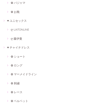
✿ パジャマ
✿ お靴
♥ ユニセックス
ღ UATONLINE
ღ 藤伊曼
♥ チャイナドレス
✿ ショート
✿ ロング
✿ マーメイドライン
✿ 刺繍
✿ レース
✿ ベルベット