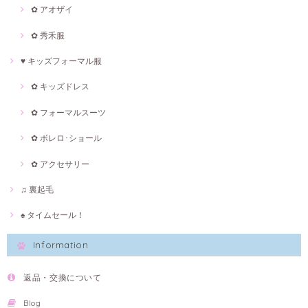
✿ アオザイ
✿ 秀禾服
♥ キッズフォーマル服
✿ キッズドレス
✿ フォーマルスーツ
✿ ボレロ･ショール
✿ アクセサリー
♫ 裏起毛
♠ タイムセール！
Information
返品・交換について
Blog