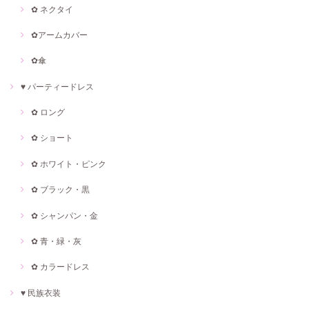
✿ ネクタイ
✿アームカバー
✿傘
♥ パーティードレス
✿ ロング
✿ ショート
✿ ホワイト・ピンク
✿ ブラック・黒
✿ シャンパン・金
✿ 青・緑・灰
✿ カラードレス
♥ 民族衣装