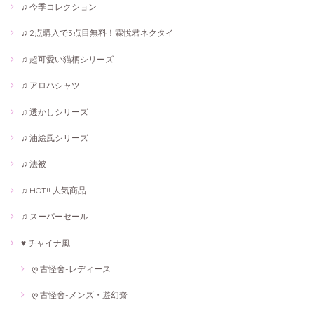
♫ 今季コレクション
♫ 2点購入で3点目無料！霖悅君ネクタイ
♫ 超可愛い猫柄シリーズ
♫ アロハシャツ
♫ 透かしシリーズ
♫ 油絵風シリーズ
♫ 法被
♫ HOT!! 人気商品
♫ スーパーセール
♥ チャイナ風
ღ 古怪舍-レディース
ღ 古怪舍-メンズ・遊幻齋