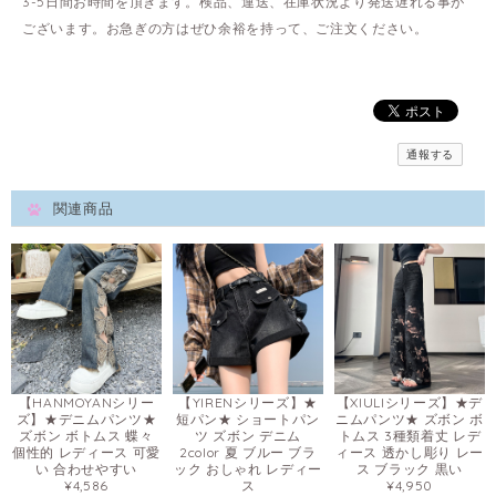
3-5日間お時間を頂きます。検品、運送、在庫状況より発送遅れる事が
ございます。お急ぎの方はぜひ余裕を持って、ご注文ください。
通報する
関連商品
【HANMOYANシリー
【YIRENシリーズ】★
【XIULIシリーズ】★デ
ズ】★デニムパンツ★
短パン★ ショートパン
ニムパンツ★ ズボン ボ
ズボン ボトムス 蝶々
ツ ズボン デニム
トムス 3種類着丈 レデ
個性的 レディース 可愛
2color 夏 ブルー ブラ
ィース 透かし彫り レー
い 合わせやすい
ック おしゃれ レディー
ス ブラック 黒い
¥4,586
ス
¥4,950