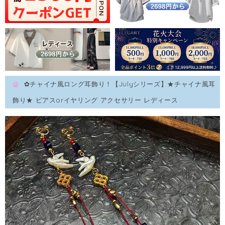
✿チャイナ風ロング耳飾り！【Julyシリーズ】★チャイナ風耳
飾り★ ピアスorイヤリング アクセサリー レディース