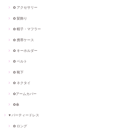
✿ アクセサリー
✿ 髪飾り
✿ 帽子・マフラー
✿ 携帯ケース
✿ キーホルダー
✿ ベルト
✿ 靴下
✿ ネクタイ
✿アームカバー
✿傘
♥ パーティードレス
✿ ロング