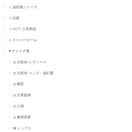
♫ 油絵風シリーズ
♫ 法被
♫ HOT!! 人気商品
♫ スーパーセール
♥ チャイナ風
ღ 古怪舍-レディース
ღ 古怪舍-メンズ・遊幻齋
ღ 卿棠
ღ 大青龍肆
ღ 入画
ღ 塵煙雲夢
✿ トップス