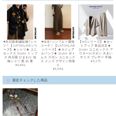
♥向日葵刺繍短袖Tシャ
♥ゆる×シンプル＝最強
【WSシリーズ】★セッ
ツ！【UATONLINEシリ
コーデ！【UATONLINE
トアップ 単品注文★
ーズ】★シャツ★ ユニ
シリーズ】★カジュア
2color ユニセックス ア
セックス 3color トップ
ルパンツ★ 2color ボト
ウターorズボン 大きい
ス 向日葵 ひまわり 短
ムス ズボン ユニセック
サイズ ブレザー 半袖
袖シャツ 黒 白 黄
ス メンズ デザイン性有
¥5,273
¥4,486
り
¥5,586
最近チェックした商品