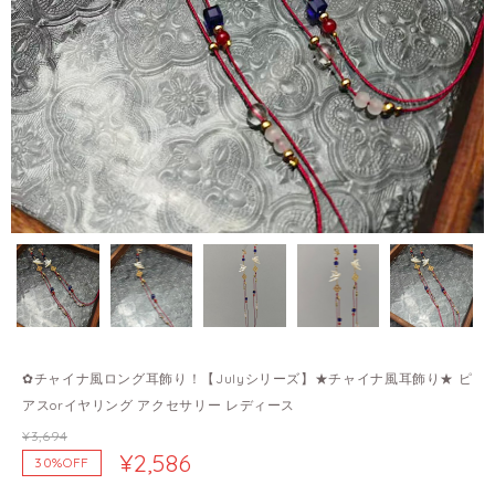
✿チャイナ風ロング耳飾り！【Julyシリーズ】★チャイナ風耳飾り★ ピ
アスorイヤリング アクセサリー レディース
¥3,694
¥2,586
30%OFF