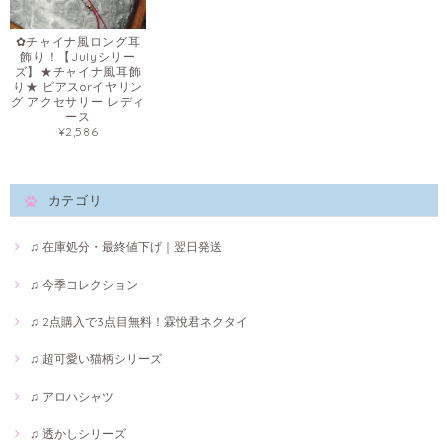
✿チャイナ風ロング耳
飾り！【Julyシリー
ズ】★チャイナ風耳飾
り★ ピアスorイヤリン
グ アクセサリー レディ
ース
¥2,586
カテゴリ
♫ 在庫処分・最終値下げ｜翌日発送
♫ 今季コレクション
♫ 2点購入で3点目無料！霖悅君ネクタイ
♫ 超可愛い猫柄シリーズ
♫ アロハシャツ
♫ 透かしシリーズ