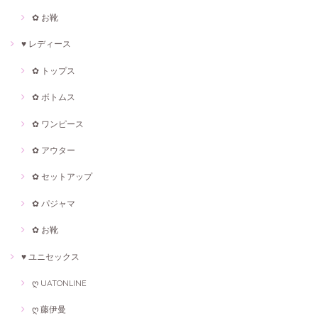
✿ お靴
♥ レディース
✿ トップス
✿ ボトムス
✿ ワンピース
✿ アウター
✿ セットアップ
✿ パジャマ
✿ お靴
♥ ユニセックス
ღ UATONLINE
ღ 藤伊曼