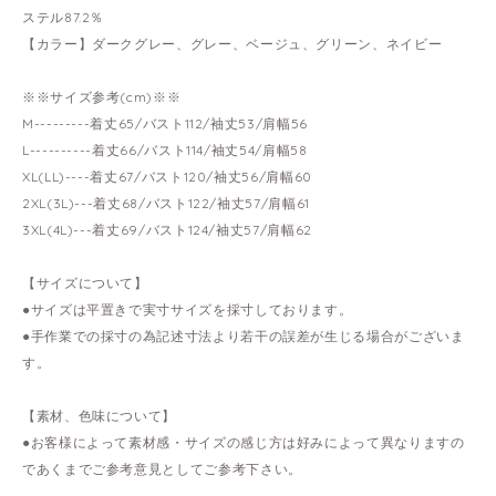
ステル87.2％
【カラー】ダークグレー、グレー、ベージュ、グリーン、ネイビー
※※サイズ参考(cm)※※
M---------着丈65/バスト112/袖丈53/肩幅56
L----------着丈66/バスト114/袖丈54/肩幅58
XL(LL)----着丈67/バスト120/袖丈56/肩幅60
2XL(3L)---着丈68/バスト122/袖丈57/肩幅61
3XL(4L)---着丈69/バスト124/袖丈57/肩幅62
【サイズについて】
●サイズは平置きで実寸サイズを採寸しております。
●手作業での採寸の為記述寸法より若干の誤差が生じる場合がございま
す。
【素材、色味について】
●お客様によって素材感・サイズの感じ方は好みによって異なりますの
であくまでご参考意見としてご参考下さい。