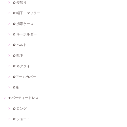
✿ 髪飾り
✿ 帽子・マフラー
✿ 携帯ケース
✿ キーホルダー
✿ ベルト
✿ 靴下
✿ ネクタイ
✿アームカバー
✿傘
♥ パーティードレス
✿ ロング
✿ ショート