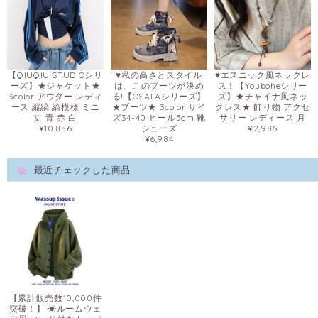
【QIUQIU STUDIOシリ
♥私の高さとスタイル
♥エスニック風ネックレ
ーズ】★ジャケット★
は、このブーツが決め
ス！【Youboheシリー
3color アウター レディ
る!【OSALAシリーズ】
ズ】★チャイナ風ネッ
ース 縦縞 縞模様 ミニ
★ブーツ★ 3color サイ
クレス★ 飾り物 アクセ
丈 青 赤 白
ズ34-40 ヒール5cm 靴
サリー レディース 月
¥10,886
シューズ
¥2,986
¥6,984
最近チェックした商品
【累計販売数10,000件
突破！】 ☀ルームウェ