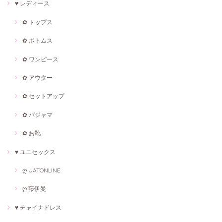
♥ レディース
✿ トップス
✿ ボトムス
✿ ワンピース
✿ アウター
✿ セットアップ
✿ パジャマ
✿ お靴
♥ ユニセックス
ღ UATONLINE
ღ 藤伊曼
♥ チャイナドレス