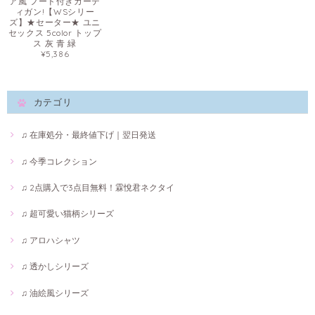
ア風 フード付きカーデ
ィガン!【WSシリー
ズ】★セーター★ ユニ
セックス 5color トップ
ス 灰 青 緑
¥5,386
カテゴリ
♫ 在庫処分・最終値下げ｜翌日発送
♫ 今季コレクション
♫ 2点購入で3点目無料！霖悅君ネクタイ
♫ 超可愛い猫柄シリーズ
♫ アロハシャツ
♫ 透かしシリーズ
♫ 油絵風シリーズ