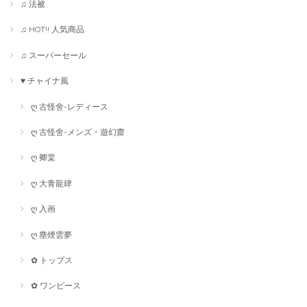
♫ 法被
♫ HOT!! 人気商品
♫ スーパーセール
♥ チャイナ風
ღ 古怪舍-レディース
ღ 古怪舍-メンズ・遊幻齋
ღ 卿棠
ღ 大青龍肆
ღ 入画
ღ 塵煙雲夢
✿ トップス
✿ ワンピース