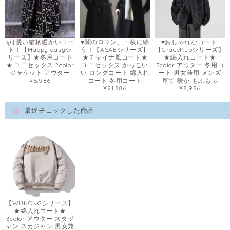
ৡ可愛い猫柄暖かいコー
♥闇のロマン、一枚に纏
♥おしゃれなコート!
ト！【Happy dasyシ
う！【ASAEシリーズ】
【GraceRubシリーズ】
リーズ】★冬用コート
★チャイナ風コート★
★綿入れコート★
★ ユニセックス 2color
ユニセックス かっこい
3color アウター 冬用コ
ジャケット アウター
い ロングコート 綿入れ
ート 男女兼用 メンズ
¥6,986
コート 冬用コート
厚て 暖か もふもふ
¥21,886
¥8,986
最近チェックした商品
【WUKONGシリーズ】
★綿入れコート★
3color アウター スタジ
ャン スカジャン 男女兼