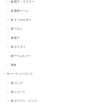
✿ 帽子・マフラー
✿ 携帯ケース
✿ キーホルダー
✿ ベルト
✿ 靴下
✿ ネクタイ
✿アームカバー
✿傘
♥ パーティードレス
✿ ロング
✿ ショート
✿ ホワイト・ピンク