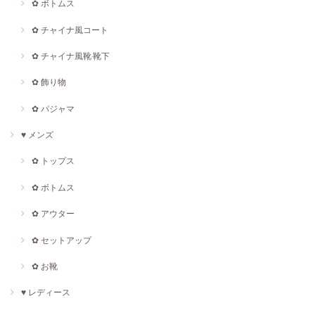
✿ ボトムス
✿ チャイナ風コート
✿ チャイナ風靴·靴下
✿ 飾り物
✿ パジャマ
♥ メンズ
✿ トップス
✿ ボトムス
✿ アウター
✿ セットアップ
✿ お靴
♥ レディース