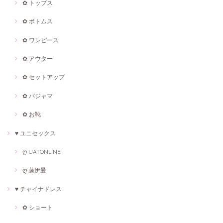
✿ トップス
✿ ボトムス
✿ ワンピース
✿ アウター
✿ セットアップ
✿ パジャマ
✿ お靴
♥ ユニセックス
ღ UATONLINE
ღ 藤伊曼
♥ チャイナドレス
✿ ショート