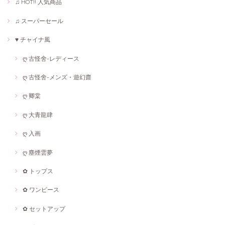
♫ HOT!! 人気商品
♫ スーパーセール
♥ チャイナ風
ღ 古怪舍-レディース
ღ 古怪舍-メンズ・遊幻齋
ღ 卿棠
ღ 大青龍肆
ღ 入画
ღ 塵煙雲夢
✿ トップス
✿ ワンピース
✿ セットアップ