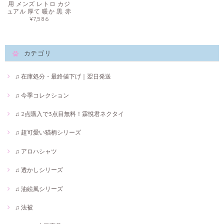
用 メンズ レトロ カジ
ュアル 厚て 暖か 黒 赤
¥7,586
カテゴリ
♫ 在庫処分・最終値下げ｜翌日発送
♫ 今季コレクション
♫ 2点購入で3点目無料！霖悅君ネクタイ
♫ 超可愛い猫柄シリーズ
♫ アロハシャツ
♫ 透かしシリーズ
♫ 油絵風シリーズ
♫ 法被