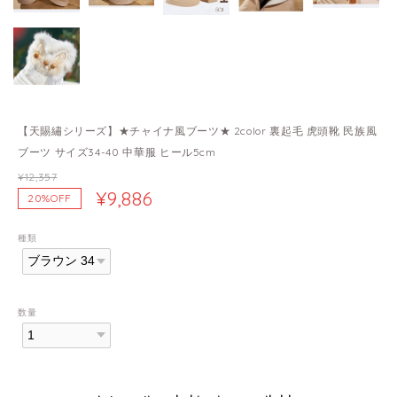
【天賜繡シリーズ】★チャイナ風ブーツ★ 2color 裏起毛 虎頭靴 民族風
ブーツ サイズ34-40 中華服 ヒール5cm
¥12,357
¥9,886
20%OFF
種類
数量