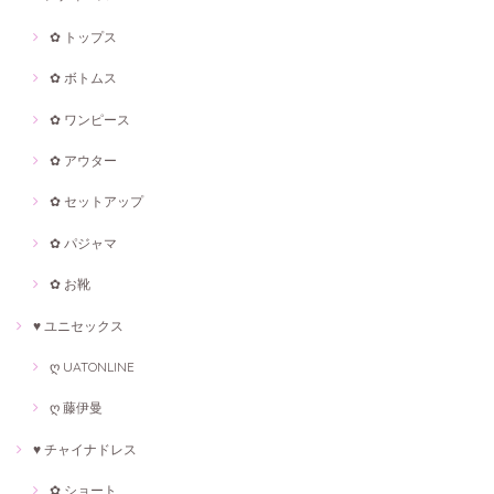
✿ トップス
✿ ボトムス
✿ ワンピース
✿ アウター
✿ セットアップ
✿ パジャマ
✿ お靴
♥ ユニセックス
ღ UATONLINE
ღ 藤伊曼
♥ チャイナドレス
✿ ショート