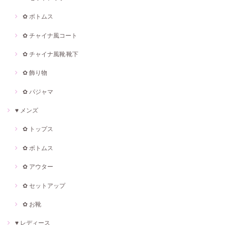
✿ ボトムス
✿ チャイナ風コート
✿ チャイナ風靴·靴下
✿ 飾り物
✿ パジャマ
♥ メンズ
✿ トップス
✿ ボトムス
✿ アウター
✿ セットアップ
✿ お靴
♥ レディース