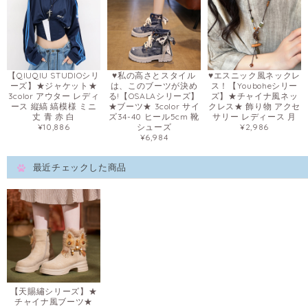
【QIUQIU STUDIOシリ
♥私の高さとスタイル
♥エスニック風ネックレ
ーズ】★ジャケット★
は、このブーツが決め
ス！【Youboheシリー
3color アウター レディ
る!【OSALAシリーズ】
ズ】★チャイナ風ネッ
ース 縦縞 縞模様 ミニ
★ブーツ★ 3color サイ
クレス★ 飾り物 アクセ
丈 青 赤 白
ズ34-40 ヒール5cm 靴
サリー レディース 月
¥10,886
シューズ
¥2,986
¥6,984
最近チェックした商品
【天賜繡シリーズ】★
チャイナ風ブーツ★