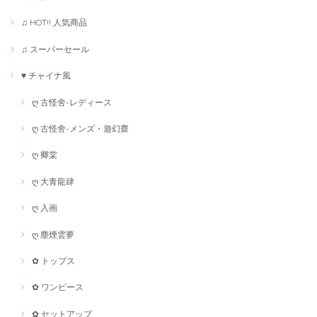
♫ HOT!! 人気商品
♫ スーパーセール
♥ チャイナ風
ღ 古怪舍-レディース
ღ 古怪舍-メンズ・遊幻齋
ღ 卿棠
ღ 大青龍肆
ღ 入画
ღ 塵煙雲夢
✿ トップス
✿ ワンピース
✿ セットアップ