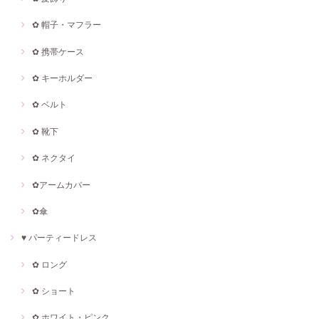
✿ 帽子・マフラー
✿ 携帯ケース
✿ キーホルダー
✿ ベルト
✿ 靴下
✿ ネクタイ
✿アームカバー
✿傘
♥ パーティードレス
✿ ロング
✿ ショート
✿ ホワイト・ピンク