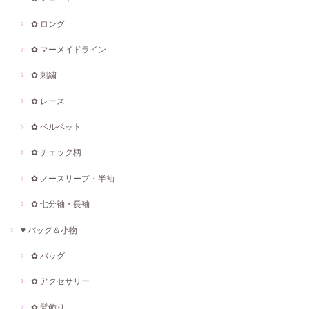
✿ ロング
✿ マーメイドライン
✿ 刺繍
✿ レース
✿ ベルベット
✿ チェック柄
✿ ノースリープ・半袖
✿ 七分袖・長袖
♥ バッグ＆小物
✿ バッグ
✿ アクセサリー
✿ 髪飾り