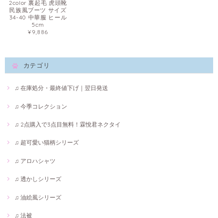
2color 裏起毛 虎頭靴
民族風ブーツ サイズ
34-40 中華服 ヒール
5cm
¥9,886
カテゴリ
♫ 在庫処分・最終値下げ｜翌日発送
♫ 今季コレクション
♫ 2点購入で3点目無料！霖悅君ネクタイ
♫ 超可愛い猫柄シリーズ
♫ アロハシャツ
♫ 透かしシリーズ
♫ 油絵風シリーズ
♫ 法被