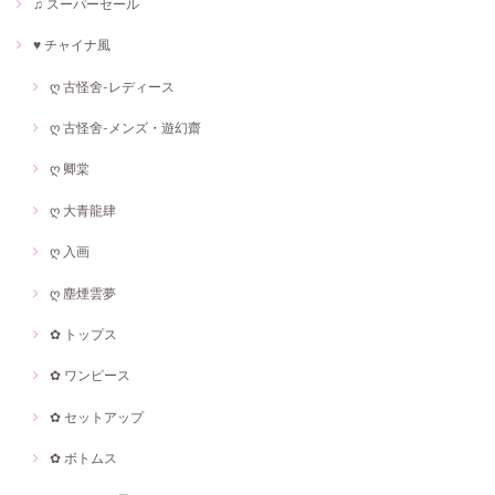
♫ スーパーセール
♥ チャイナ風
ღ 古怪舍-レディース
ღ 古怪舍-メンズ・遊幻齋
ღ 卿棠
ღ 大青龍肆
ღ 入画
ღ 塵煙雲夢
✿ トップス
✿ ワンピース
✿ セットアップ
✿ ボトムス