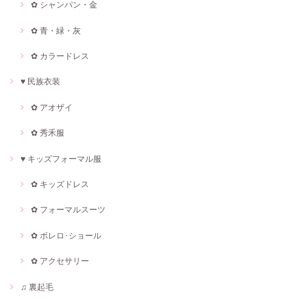
✿ シャンパン・金
✿ 青・緑・灰
✿ カラードレス
♥ 民族衣装
✿ アオザイ
✿ 秀禾服
♥ キッズフォーマル服
✿ キッズドレス
✿ フォーマルスーツ
✿ ボレロ･ショール
✿ アクセサリー
♫ 裏起毛