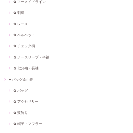
✿ マーメイドライン
✿ 刺繍
✿ レース
✿ ベルベット
✿ チェック柄
✿ ノースリープ・半袖
✿ 七分袖・長袖
♥ バッグ＆小物
✿ バッグ
✿ アクセサリー
✿ 髪飾り
✿ 帽子・マフラー