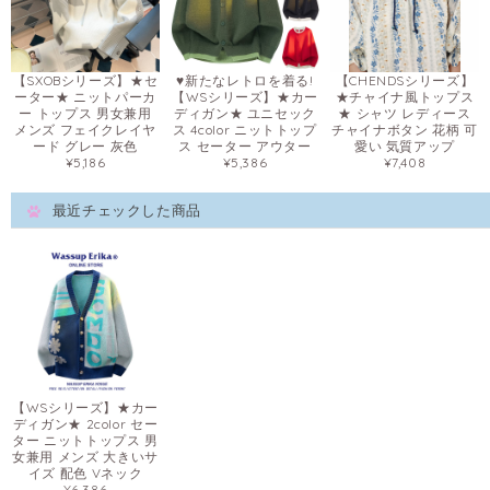
【SXOBシリーズ】★セ
♥新たなレトロを着る!
【CHENDSシリーズ】
ーター★ ニットパーカ
【WSシリーズ】★カー
★チャイナ風トップス
ー トップス 男女兼用
ディガン★ ユニセック
★ シャツ レディース
メンズ フェイクレイヤ
ス 4color ニットトップ
チャイナボタン 花柄 可
ード グレー 灰色
ス セーター アウター
愛い 気質アップ
¥5,186
¥5,386
¥7,408
最近チェックした商品
【WSシリーズ】★カー
ディガン★ 2color セー
ター ニットトップス 男
女兼用 メンズ 大きいサ
イズ 配色 Vネック
¥6,386