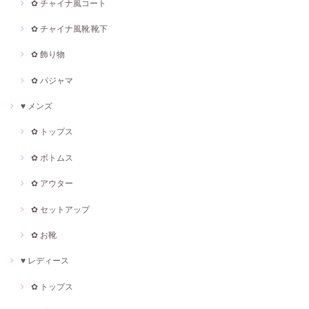
✿ チャイナ風コート
✿ チャイナ風靴·靴下
✿ 飾り物
✿ パジャマ
♥ メンズ
✿ トップス
✿ ボトムス
✿ アウター
✿ セットアップ
✿ お靴
♥ レディース
✿ トップス