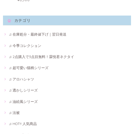
カテゴリ
♫ 在庫処分・最終値下げ｜翌日発送
♫ 今季コレクション
♫ 2点購入で3点目無料！霖悅君ネクタイ
♫ 超可愛い猫柄シリーズ
♫ アロハシャツ
♫ 透かしシリーズ
♫ 油絵風シリーズ
♫ 法被
♫ HOT!! 人気商品