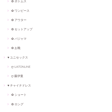
✿ ボトムス
✿ ワンピース
✿ アウター
✿ セットアップ
✿ パジャマ
✿ お靴
♥ ユニセックス
ღ UATONLINE
ღ 藤伊曼
♥ チャイナドレス
✿ ショート
✿ ロング