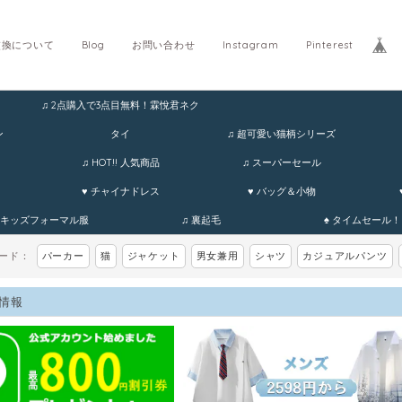
交換について
Blog
お問い合わせ
Instagram
Pinterest
♫ 2点購入で3点目無料！霖悅君ネク
ホ
ン
タイ
♫ 超可愛い猫柄シリーズ
♫ HOT!! 人気商品
♫ スーパーセール
♥ チャイナドレス
♥ バッグ＆小物
 キッズフォーマル服
♫ 裏起毛
♠ タイムセール！
ワード：
パーカー
猫
ジャケット
男女兼用
シャツ
カジュアルパンツ
情報