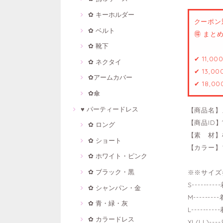
✿ キーホルダー
クーポン
✿ ベルト
🉐 ま
✿ 靴下
✔ 11,0
✿ ネクタイ
✔ 13,0
✿アームカバー
✔ 18,0
✿傘
♥ パーティードレス
【商品名】
【商品ID】1
✿ ロング
【素 材】
✿ ショート
【カラー】
✿ ホワイト・ピンク
✿ ブラック・黒
※※サイズ
S------
✿ シャンパン・金
M------
✿ 青・緑・灰
L-------
✿ カラードレス
XL(LL)-