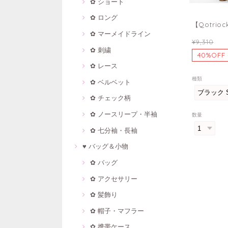
✿ ショート
✿ ロング
【Qotri
✿ マーメイドライン
¥9,310
✿ 刺繍
40%OFF
✿ レース
種類
✿ ベルベット
✿ チェック柄
✿ ノースリープ・半袖
数量
✿ 七分袖・長袖
♥ バッグ＆小物
✿ バッグ
✿ アクセサリー
✿ 髪飾り
✿ 帽子・マフラー
✿ 携帯ケース