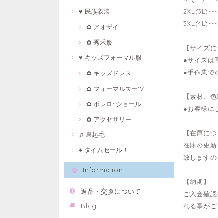
2XL(3L)
♥ 民族衣装
3XL(4L)
✿ アオザイ
✿ 秀禾服
【サイズに
♥ キッズフォーマル服
●サイズは
●手作業で
✿ キッズドレス
✿ フォーマルスーツ
【素材、色
✿ ボレロ･ショール
●お客様に
✿ アクセサリー
【在庫につ
♫ 裏起毛
在庫の更新
♠ タイムセール！
致しますの
Information
【納期】
返品・交換について
ご入金確認
れる事がご
Blog