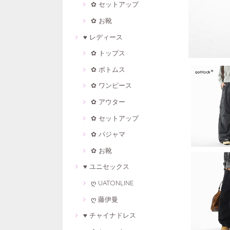
✿ セットアップ
✿ お靴
♥ レディース
✿ トップス
✿ ボトムス
✿ ワンピース
✿ アウター
✿ セットアップ
✿ パジャマ
✿ お靴
♥ ユニセックス
ღ UATONLINE
ღ 藤伊曼
♥ チャイナドレス