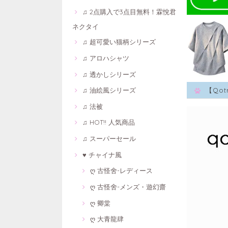
♫ 2点購入で3点目無料！霖悅君
ネクタイ
♫ 超可愛い猫柄シリーズ
♫ アロハシャツ
♫ 透かしシリーズ
♫ 油絵風シリーズ
【Qo
♫ 法被
♫ HOT!! 人気商品
♫ スーパーセール
♥ チャイナ風
ღ 古怪舍-レディース
ღ 古怪舍-メンズ・遊幻齋
ღ 卿棠
ღ 大青龍肆