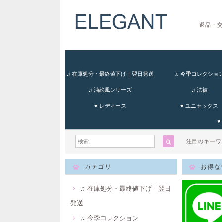
返品・
♫ 在庫処分・最終値下げ｜翌日発送
♫ 今季コレクショ
♫ 油絵風シリーズ
♫ 法被
♥ レディース
♥ ユニセックス
♥
注目のキー
カテゴリ
お得な
♫ 在庫処分・最終値下げ｜翌日
発送
♫ 今季コレクション