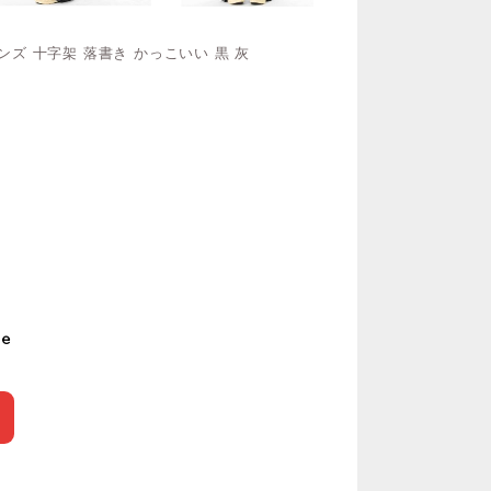
メンズ 十字架 落書き かっこいい 黒 灰
le