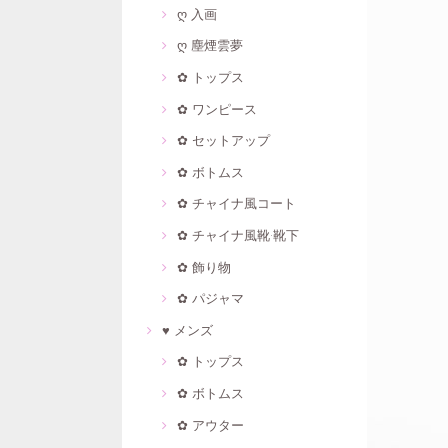
ღ 入画
ღ 塵煙雲夢
✿ トップス
✿ ワンピース
✿ セットアップ
✿ ボトムス
✿ チャイナ風コート
✿ チャイナ風靴·靴下
✿ 飾り物
✿ パジャマ
♥ メンズ
✿ トップス
✿ ボトムス
✿ アウター