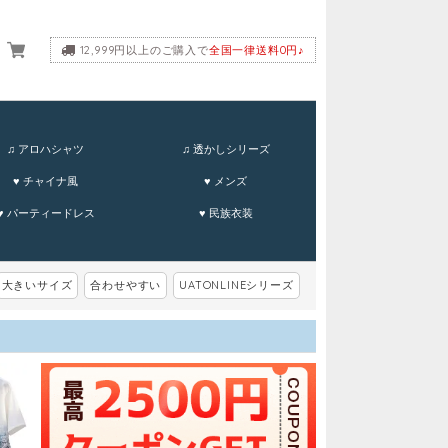
12,999円以上のご購入で
全国一律送料0円♪
ーム
♫ アロハシャツ
♫ 透かしシリーズ
♥ チャイナ風
♥ メンズ
♥ パーティードレス
♥ 民族衣装
大きいサイズ
合わせやすい
UATONLINEシリーズ